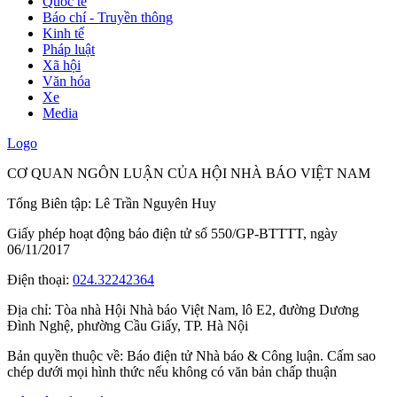
Quốc tế
Báo chí - Truyền thông
Kinh tế
Pháp luật
Xã hội
Văn hóa
Xe
Media
Logo
CƠ QUAN NGÔN LUẬN CỦA HỘI NHÀ BÁO VIỆT NAM
Tổng Biên tập: Lê Trần Nguyên Huy
Giấy phép hoạt động báo điện tử số 550/GP-BTTTT, ngày
06/11/2017
Điện thoại:
024.32242364
Địa chỉ:
Tòa nhà Hội Nhà báo Việt Nam, lô E2, đường Dương
Đình Nghệ, phường Cầu Giấy, TP. Hà Nội
Bản quyền thuộc về: Báo điện tử Nhà báo & Công luận. Cấm sao
chép dưới mọi hình thức nếu không có văn bản chấp thuận