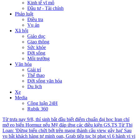
Kinh tế vĩ mô
Đầu tư - Tài chính
Pháp luật
Điều tra
Vụ án
Xã hội
Giáo dục
Giao thông
Sức khỏe
Đời sống
Môi trường
Văn hóa
Giải trí
Thể thao
Đời sống văn hóa
Du lịch
Xe
Media
Công luận 24H
Rubik 360
Từ trưa nay 9/8, thí sinh bắt đầu biết điểm chuẩn đại học
Iran chỉ
mở eo biển Hormuz nếu Mỹ đáp ứng các điều kiện
GS.TS Từ Thị
Loan: 'Đừng biến chửi bới trên mạng thành câu view gây hại'
Sau
vụ bắt khách hàng tự minh oan, Grab tiếp tục bị phạt vì 6 hành vi vi