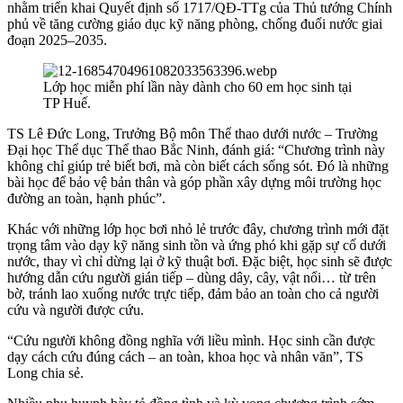
nhằm triển khai Quyết định số 1717/QĐ-TTg của Thủ tướng Chính
phủ về tăng cường giáo dục kỹ năng phòng, chống đuối nước giai
đoạn 2025–2035.
Lớp học miễn phí lần này dành cho 60 em học sinh tại
TP Huế.
TS Lê Đức Long, Trưởng Bộ môn Thể thao dưới nước – Trường
Đại học Thể dục Thể thao Bắc Ninh, đánh giá: “Chương trình này
không chỉ giúp trẻ biết bơi, mà còn biết cách sống sót. Đó là những
bài học để bảo vệ bản thân và góp phần xây dựng môi trường học
đường an toàn, hạnh phúc”.
Khác với những lớp học bơi nhỏ lẻ trước đây, chương trình mới đặt
trọng tâm vào dạy kỹ năng sinh tồn và ứng phó khi gặp sự cố dưới
nước, thay vì chỉ dừng lại ở kỹ thuật bơi. Đặc biệt, học sinh sẽ được
hướng dẫn cứu người gián tiếp – dùng dây, cây, vật nổi… từ trên
bờ, tránh lao xuống nước trực tiếp, đảm bảo an toàn cho cả người
cứu và người được cứu.
“Cứu người không đồng nghĩa với liều mình. Học sinh cần được
dạy cách cứu đúng cách – an toàn, khoa học và nhân văn”, TS
Long chia sẻ.