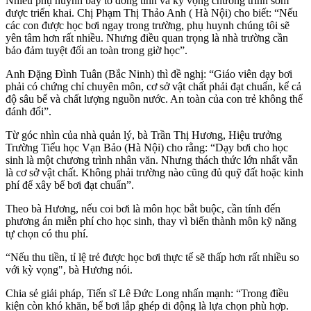
Nhiều phụ huynh bày tỏ đồng tình và kỳ vọng chương trình sớm
được triển khai. Chị Phạm Thị Thảo Anh ( Hà Nội) cho biết: “Nếu
các con được học bơi ngay trong trường, phụ huynh chúng tôi sẽ
yên tâm hơn rất nhiều. Nhưng điều quan trọng là nhà trường cần
bảo đảm tuyệt đối an toàn trong giờ học”.
Anh Đặng Đình Tuân (Bắc Ninh) thì đề nghị: “Giáo viên dạy bơi
phải có chứng chỉ chuyên môn, cơ sở vật chất phải đạt chuẩn, kể cả
độ sâu bể và chất lượng nguồn nước. An toàn của con trẻ không thể
đánh đổi”.
Từ góc nhìn của nhà quản lý, bà Trần Thị Hương, Hiệu trưởng
Trường Tiểu học Vạn Bảo (Hà Nội) cho rằng: “Dạy bơi cho học
sinh là một chương trình nhân văn. Nhưng thách thức lớn nhất vẫn
là cơ sở vật chất. Không phải trường nào cũng đủ quỹ đất hoặc kinh
phí để xây bể bơi đạt chuẩn”.
Theo bà Hương, nếu coi bơi là môn học bắt buộc, cần tính đến
phương án miễn phí cho học sinh, thay vì biến thành môn kỹ năng
tự chọn có thu phí.
“Nếu thu tiền, tỉ lệ trẻ được học bơi thực tế sẽ thấp hơn rất nhiều so
với kỳ vọng", bà Hương nói.
Chia sẻ giải pháp, Tiến sĩ Lê Đức Long nhấn mạnh: “Trong điều
kiện còn khó khăn, bể bơi lắp ghép di động là lựa chọn phù hợp.