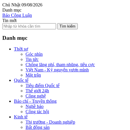
Chủ Nhật 09/08/2026
Danh mục
Báo Công Luận
Tin mới
Tìm kiếm
Danh mục
Thời sự
Góc nhìn
Tin tức
Chống lãng phí, tham nhũng, tiêu cực
Việt Nam - Kỷ nguyên vươn mình
Mặt trận
Quốc tế
Tiêu điểm Quốc tế
Thế giới 24h
Công nghệ
Báo chí - Truyền thông
Nghề báo
Công tác hội
Kinh tế
Thị trường - Doanh nghiệp
Bất động sản