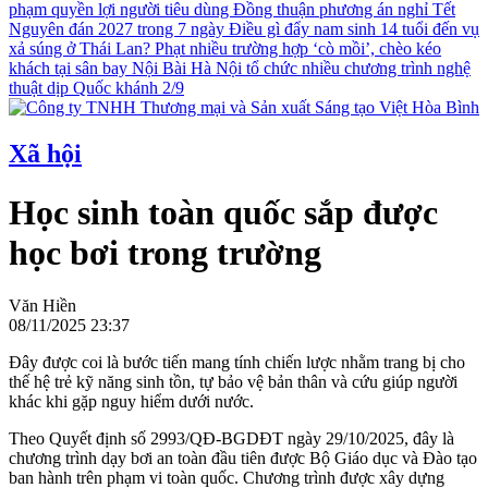
phạm quyền lợi người tiêu dùng
Đồng thuận phương án nghỉ Tết
Nguyên đán 2027 trong 7 ngày
Điều gì đẩy nam sinh 14 tuổi đến vụ
xả súng ở Thái Lan?
Phạt nhiều trường hợp ‘cò mồi’, chèo kéo
khách tại sân bay Nội Bài
Hà Nội tổ chức nhiều chương trình nghệ
thuật dịp Quốc khánh 2/9
Xã hội
Học sinh toàn quốc sắp được
học bơi trong trường
Văn Hiền
08/11/2025 23:37
Đây được coi là bước tiến mang tính chiến lược nhằm trang bị cho
thế hệ trẻ kỹ năng sinh tồn, tự bảo vệ bản thân và cứu giúp người
khác khi gặp nguy hiểm dưới nước.
Theo Quyết định số 2993/QĐ-BGDĐT ngày 29/10/2025, đây là
chương trình dạy bơi an toàn đầu tiên được Bộ Giáo dục và Đào tạo
ban hành trên phạm vi toàn quốc. Chương trình được xây dựng