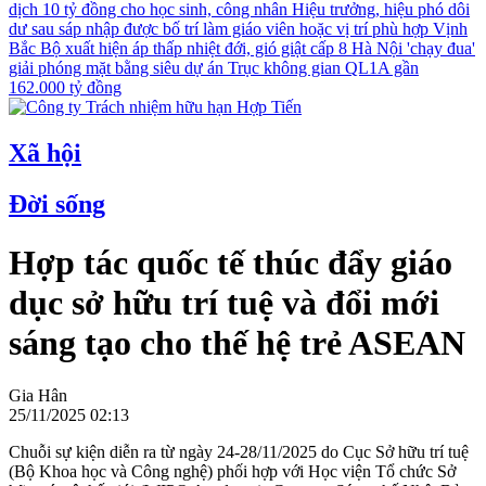
dịch 10 tỷ đồng cho học sinh, công nhân
Hiệu trưởng, hiệu phó dôi
dư sau sáp nhập được bố trí làm giáo viên hoặc vị trí phù hợp
Vịnh
Bắc Bộ xuất hiện áp thấp nhiệt đới, gió giật cấp 8
Hà Nội 'chạy đua'
giải phóng mặt bằng siêu dự án Trục không gian QL1A gần
162.000 tỷ đồng
Xã hội
Đời sống
Hợp tác quốc tế thúc đẩy giáo
dục sở hữu trí tuệ và đổi mới
sáng tạo cho thế hệ trẻ ASEAN
Gia Hân
25/11/2025 02:13
Chuỗi sự kiện diễn ra từ ngày 24-28/11/2025 do Cục Sở hữu trí tuệ
(Bộ Khoa học và Công nghệ) phối hợp với Học viện Tổ chức Sở