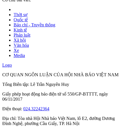
Thời sự
Quốc tế
Báo chí - Truyền thông
Kinh tế
Pháp luật
Xã hội
Văn hóa
Xe
Media
Logo
CƠ QUAN NGÔN LUẬN CỦA HỘI NHÀ BÁO VIỆT NAM
Tổng Biên tập: Lê Trần Nguyên Huy
Giấy phép hoạt động báo điện tử số 550/GP-BTTTT, ngày
06/11/2017
Điện thoại:
024.32242364
Địa chỉ:
Tòa nhà Hội Nhà báo Việt Nam, lô E2, đường Dương
Đình Nghệ, phường Cầu Giấy, TP. Hà Nội