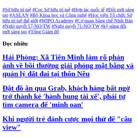
#Sở hữu trí tuệ
#Cục Sở hữu trí tuệ
#Hợp tác quốc tế
#Đổi mới sáng
tạo
#ASEAN
#Bộ Khoa học và Công nghệ
#Học viện Tổ chức Sở
hữu trí tuệ thế giới
#WIPO Academy
#Cơ quan Sáng chế Nhật Bản
#Nghị quyết 57-NQ/TW
#Nghị quyết 71-NQ/TW
#kỹ năng đổi
mới sáng tạo
#Tổng Giám đố
Đọc nhiều
Hải Phòng: Xã Tiên Minh làm rõ phản
ánh về bồi thường giải phóng mặt bằng và
quản lý đất đai tại thôn Nêu
Đặt đồ ăn qua Grab, khách hàng bất ngờ
trở thành kẻ 'hành hung tài xế', phải tự
tìm camera để 'minh oan'
Khi người trẻ đánh cược mọi thứ để "câu
view"