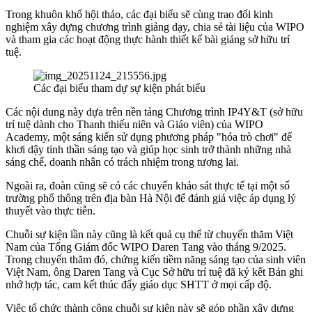
Trong khuôn khổ hội thảo, các đại biểu sẽ cùng trao đổi kinh
nghiệm xây dựng chương trình giảng dạy, chia sẻ tài liệu của WIPO
và tham gia các hoạt động thực hành thiết kế bài giảng sở hữu trí
tuệ
.
Các đại biểu tham dự sự kiện phát biểu
Các nội dung này dựa trên nền tảng Chương trình IP4Y&T (sở hữu
trí tuệ dành cho Thanh thiếu niên và Giáo viên) của WIPO
Academy, một sáng kiến sử dụng phương pháp "hóa trò chơi" để
khơi dậy tinh thần sáng tạo và giúp học sinh trở thành những nhà
sáng chế, doanh nhân có trách nhiệm trong tương lai
.
Ngoài ra, đoàn cũng sẽ có các chuyến khảo sát thực tế tại một số
trường phổ thông trên địa bàn Hà Nội để đánh giá việc áp dụng lý
thuyết vào thực tiễn
.
Chuỗi sự kiện lần này cũng là kết quả cụ thể từ chuyến thăm Việt
Nam của Tổng Giám đốc WIPO Daren Tang vào tháng 9/2025
.
Trong chuyến thăm đó, chứng kiến tiềm năng sáng tạo của sinh viên
Việt Nam, ông Daren Tang và Cục Sở hữu trí tuệ đã ký kết Bản ghi
nhớ hợp tác, cam kết thúc đẩy giáo dục SHTT ở mọi cấp độ
.
Việc tổ chức thành công chuỗi sự kiện này sẽ góp phần xây dựng