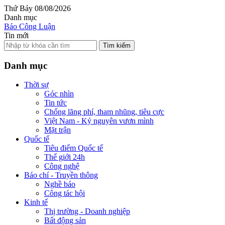
Thứ Bảy 08/08/2026
Danh mục
Báo Công Luận
Tin mới
Tìm kiếm
Danh mục
Thời sự
Góc nhìn
Tin tức
Chống lãng phí, tham nhũng, tiêu cực
Việt Nam - Kỷ nguyên vươn mình
Mặt trận
Quốc tế
Tiêu điểm Quốc tế
Thế giới 24h
Công nghệ
Báo chí - Truyền thông
Nghề báo
Công tác hội
Kinh tế
Thị trường - Doanh nghiệp
Bất động sản