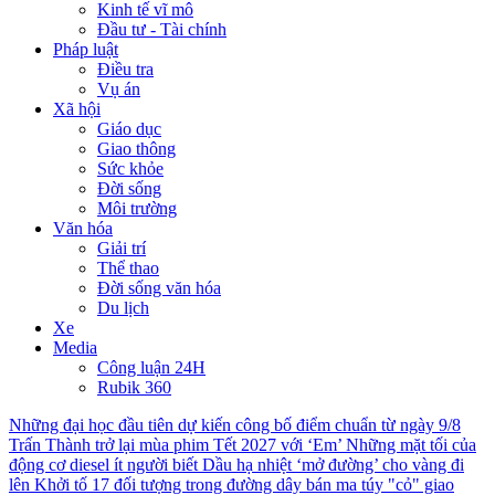
Kinh tế vĩ mô
Đầu tư - Tài chính
Pháp luật
Điều tra
Vụ án
Xã hội
Giáo dục
Giao thông
Sức khỏe
Đời sống
Môi trường
Văn hóa
Giải trí
Thể thao
Đời sống văn hóa
Du lịch
Xe
Media
Công luận 24H
Rubik 360
Những đại học đầu tiên dự kiến công bố điểm chuẩn từ ngày 9/8
Trấn Thành trở lại mùa phim Tết 2027 với ‘Em’
Những mặt tối của
động cơ diesel ít người biết
Dầu hạ nhiệt ‘mở đường’ cho vàng đi
lên
Khởi tố 17 đối tượng trong đường dây bán ma túy "cỏ" giao