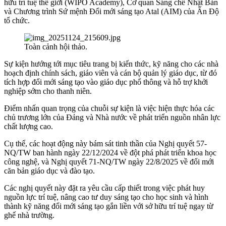
hữu trí tuệ thế giới (WIPO Academy), Cơ quan Sáng chế Nhật Bản
và Chương trình Sứ mệnh Đổi mới sáng tạo Atal (AIM) của Ấn Độ
tổ chức
.
Toàn cảnh hội thảo.
Sự kiện hướng tới mục tiêu trang bị kiến thức, kỹ năng cho các nhà
hoạch định chính sách, giáo viên và cán bộ quản lý giáo dục, từ đó
tích hợp đổi mới sáng tạo vào giáo dục phổ thông và hỗ trợ khởi
nghiệp sớm cho thanh niên
.
Điểm nhấn quan trọng của chuỗi sự kiện là việc hiện thực hóa các
chủ trương lớn của Đảng và Nhà nước về phát triển nguồn nhân lực
chất lượng cao.
Cụ thể, các hoạt động này bám sát tinh thần của Nghị quyết 57-
NQ/TW ban hành ngày 22/12/2024 về đột phá phát triển khoa học
công nghệ, và Nghị quyết 71-NQ/TW ngày 22/8/2025 về đổi mới
căn bản giáo dục và đào tạo
.
Các nghị quyết này đặt ra yêu cầu cấp thiết trong việc phát huy
nguồn lực trí tuệ, nâng cao tư duy sáng tạo cho học sinh và hình
thành kỹ năng đổi mới sáng tạo gắn liền với sở hữu trí tuệ ngay từ
ghế nhà trường
.