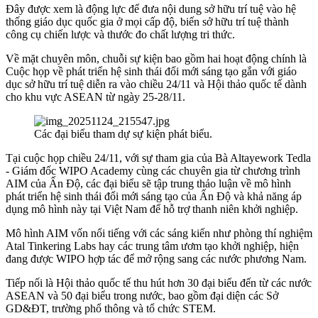
Đây được xem là động lực để đưa nội dung sở hữu trí tuệ vào hệ
thống giáo dục quốc gia ở mọi cấp độ, biến sở hữu trí tuệ thành
công cụ chiến lược và thước đo chất lượng tri thức
.
Về mặt chuyên môn, chuỗi sự kiện bao gồm hai hoạt động chính là
Cuộc họp về phát triển hệ sinh thái đổi mới sáng tạo gắn với giáo
dục sở hữu trí tuệ diễn ra vào chiều 24/11 và Hội thảo quốc tế dành
cho khu vực ASEAN từ ngày 25-28/11
.
Các đại biểu tham dự sự kiện phát biểu.
Tại cuộc họp chiều 24/11, với sự tham gia của Bà Altayework Tedla
- Giám đốc WIPO Academy cùng các chuyên gia từ chương trình
AIM của Ấn Độ, các đại biểu sẽ tập trung thảo luận về mô hình
phát triển hệ sinh thái đổi mới sáng tạo của Ấn Độ và khả năng áp
dụng mô hình này tại Việt Nam để hỗ trợ thanh niên khởi nghiệp
.
Mô hình AIM vốn nổi tiếng với các sáng kiến như phòng thí nghiệm
Atal Tinkering Labs hay các trung tâm ươm tạo khởi nghiệp, hiện
đang được WIPO hợp tác để mở rộng sang các nước phương Nam
.
Tiếp nối là Hội thảo quốc tế thu hút hơn 30 đại biểu đến từ các nước
ASEAN và 50 đại biểu trong nước, bao gồm đại diện các Sở
GD&ĐT, trường phổ thông và tổ chức STEM
.