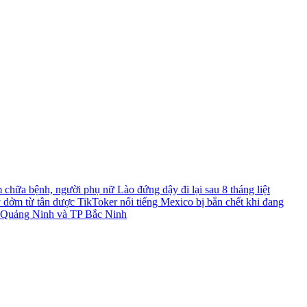
chữa bệnh, người phụ nữ Lào đứng dậy đi lại sau 8 tháng liệt
y dởm từ tân dược
TikToker nổi tiếng Mexico bị bắn chết khi đang
TP Quảng Ninh và TP Bắc Ninh