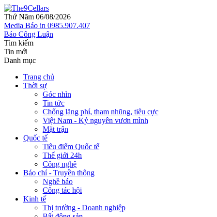
Thứ Năm 06/08/2026
Media
Báo in
0985.907.407
Báo Công Luận
Tìm kiếm
Tin mới
Danh mục
Trang chủ
Thời sự
Góc nhìn
Tin tức
Chống lãng phí, tham nhũng, tiêu cực
Việt Nam - Kỷ nguyên vươn mình
Mặt trận
Quốc tế
Tiêu điểm Quốc tế
Thế giới 24h
Công nghệ
Báo chí - Truyền thông
Nghề báo
Công tác hội
Kinh tế
Thị trường - Doanh nghiệp
Bất động sản