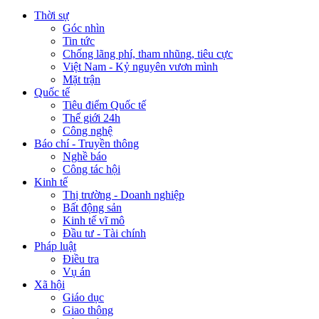
Thời sự
Góc nhìn
Tin tức
Chống lãng phí, tham nhũng, tiêu cực
Việt Nam - Kỷ nguyên vươn mình
Mặt trận
Quốc tế
Tiêu điểm Quốc tế
Thế giới 24h
Công nghệ
Báo chí - Truyền thông
Nghề báo
Công tác hội
Kinh tế
Thị trường - Doanh nghiệp
Bất động sản
Kinh tế vĩ mô
Đầu tư - Tài chính
Pháp luật
Điều tra
Vụ án
Xã hội
Giáo dục
Giao thông