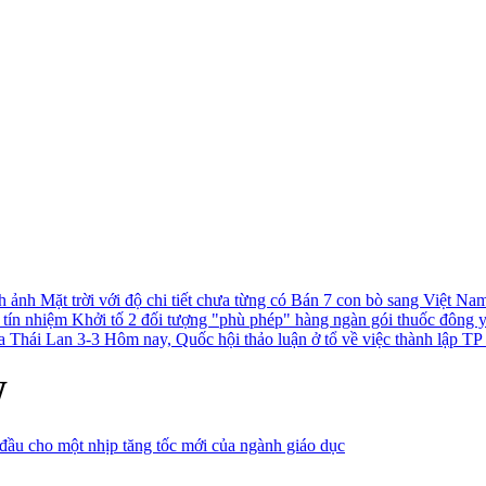
h ảnh Mặt trời với độ chi tiết chưa từng có
Bán 7 con bò sang Việt Nam 
c tín nhiệm
Khởi tố 2 đối tượng "phù phép" hàng ngàn gói thuốc đông 
a Thái Lan 3-3
Hôm nay, Quốc hội thảo luận ở tổ về việc thành lập 
W