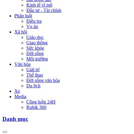
Kinh tế vĩ mô
Đầu tư - Tài chính
Pháp luật
Điều tra
Vụ án
Xã hội
Giáo dục
Giao thông
Sức khỏe
Đời sống
Môi trường
Văn hóa
Giải trí
Thể thao
Đời sống văn hóa
Du lịch
Xe
Media
Công luận 24H
Rubik 360
Danh mục