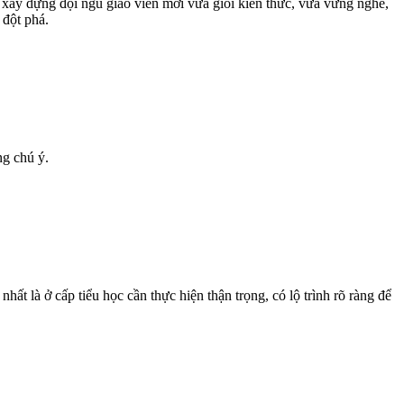
 xây dựng đội ngũ giáo viên mới vừa giỏi kiến thức, vừa vững nghề,
 đột phá.
ng chú ý.
ất là ở cấp tiểu học cần thực hiện thận trọng, có lộ trình rõ ràng để