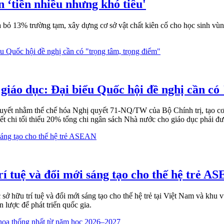
n ‘tiền nhiều nhưng khó tiêu'
a bỏ 13% trường tạm, xây dựng cơ sở vật chất kiên cố cho học sinh vù
giáo dục: Đại biểu Quốc hội đề nghị cần có
yết nhằm thể chế hóa Nghị quyết 71-NQ/TW của Bộ Chính trị, tạo cơ 
ết chi tối thiểu 20% tổng chi ngân sách Nhà nước cho giáo dục phải đượ
rí tuệ và đổi mới sáng tạo cho thế hệ trẻ A
sở hữu trí tuệ và đổi mới sáng tạo cho thế hệ trẻ tại Việt Nam và kh
n lược để phát triển quốc gia.