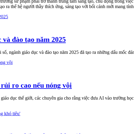
rường sư phạm phải trở thành trung tâm sáng tạo, chủ động trong việc
ạo ra thế hệ người thầy thích ứng, sáng tạo với bối cảnh mới mang tính
c và đào tạo năm 2025
i số, ngành giáo dục và đào tạo năm 2025 đã tạo ra những dấu mốc đá
rủi ro cao nếu nóng vội
iáo dục thế giới, các chuyên gia cho rằng việc đưa AI vào trường học nh