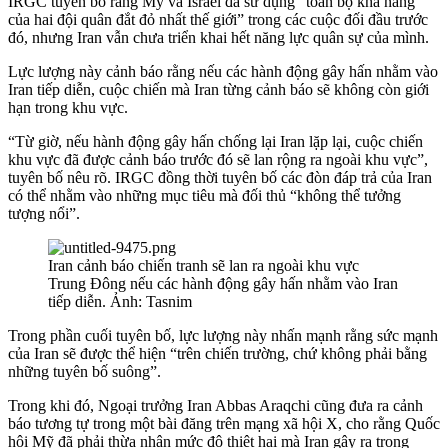
IRGC tuyên bố rằng Mỹ và Israel đã sử dụng “toàn bộ khả năng
của hai đội quân đắt đỏ nhất thế giới” trong các cuộc đối đầu trước
đó, nhưng Iran vẫn chưa triển khai hết năng lực quân sự của mình.
Lực lượng này cảnh báo rằng nếu các hành động gây hấn nhằm vào
Iran tiếp diễn, cuộc chiến mà Iran từng cảnh báo sẽ không còn giới
hạn trong khu vực.
“Từ giờ, nếu hành động gây hấn chống lại Iran lặp lại, cuộc chiến
khu vực đã được cảnh báo trước đó sẽ lan rộng ra ngoài khu vực”,
tuyên bố nêu rõ. IRGC đồng thời tuyên bố các đòn đáp trả của Iran
có thể nhằm vào những mục tiêu mà đối thủ “không thể tưởng
tượng nổi”.
Iran cảnh báo chiến tranh sẽ lan ra ngoài khu vực
Trung Đông nếu các hành động gây hấn nhằm vào Iran
tiếp diễn. Ảnh: Tasnim
Trong phần cuối tuyên bố, lực lượng này nhấn mạnh rằng sức mạnh
của Iran sẽ được thể hiện “trên chiến trường, chứ không phải bằng
những tuyên bố suông”.
Trong khi đó, Ngoại trưởng Iran Abbas Araqchi cũng đưa ra cảnh
báo tương tự trong một bài đăng trên mạng xã hội X, cho rằng Quốc
hội Mỹ đã phải thừa nhận mức độ thiệt hại mà Iran gây ra trong