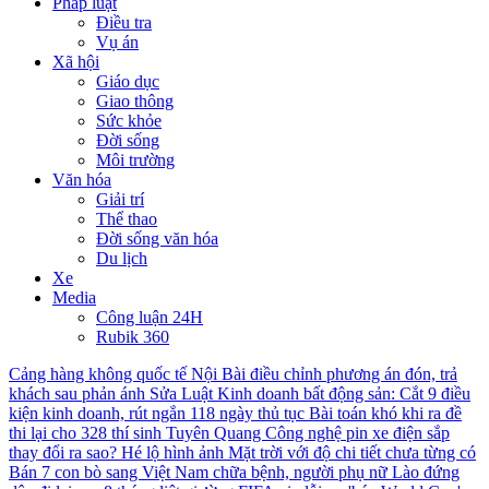
Pháp luật
Điều tra
Vụ án
Xã hội
Giáo dục
Giao thông
Sức khỏe
Đời sống
Môi trường
Văn hóa
Giải trí
Thể thao
Đời sống văn hóa
Du lịch
Xe
Media
Công luận 24H
Rubik 360
Cảng hàng không quốc tế Nội Bài điều chỉnh phương án đón, trả
khách sau phản ánh
Sửa Luật Kinh doanh bất động sản: Cắt 9 điều
kiện kinh doanh, rút ngắn 118 ngày thủ tục
Bài toán khó khi ra đề
thi lại cho 328 thí sinh Tuyên Quang
Công nghệ pin xe điện sắp
thay đổi ra sao?
Hé lộ hình ảnh Mặt trời với độ chi tiết chưa từng có
Bán 7 con bò sang Việt Nam chữa bệnh, người phụ nữ Lào đứng