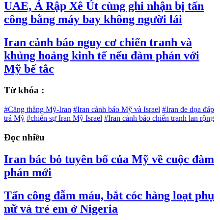
UAE, Ả Rập Xê Út cùng ghi nhận bị tấn
công bằng máy bay không người lái
Iran cảnh báo nguy cơ chiến tranh và
khủng hoảng kinh tế nếu đàm phán với
Mỹ bế tắc
Từ khóa :
#Căng thẳng Mỹ-Iran
#Iran cảnh báo Mỹ và Israel
#Iran đe dọa đáp
trả Mỹ
#chiến sự Iran Mỹ Israel
#Iran cảnh báo chiến tranh lan rộng
Đọc nhiều
Iran bác bỏ tuyên bố của Mỹ về cuộc đàm
phán mới
Tấn công đẫm máu, bắt cóc hàng loạt phụ
nữ và trẻ em ở Nigeria