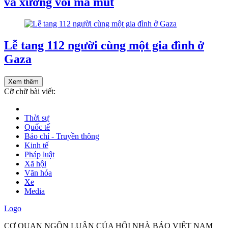
và xương voi ma mút
Lễ tang 112 người cùng một gia đình ở
Gaza
Xem thêm
Cỡ chữ bài viết:
Thời sự
Quốc tế
Báo chí - Truyền thông
Kinh tế
Pháp luật
Xã hội
Văn hóa
Xe
Media
Logo
CƠ QUAN NGÔN LUẬN CỦA HỘI NHÀ BÁO VIỆT NAM