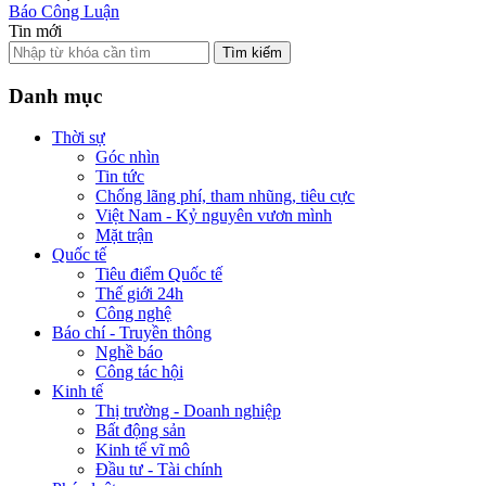
Báo Công Luận
Tin mới
Tìm kiếm
Danh mục
Thời sự
Góc nhìn
Tin tức
Chống lãng phí, tham nhũng, tiêu cực
Việt Nam - Kỷ nguyên vươn mình
Mặt trận
Quốc tế
Tiêu điểm Quốc tế
Thế giới 24h
Công nghệ
Báo chí - Truyền thông
Nghề báo
Công tác hội
Kinh tế
Thị trường - Doanh nghiệp
Bất động sản
Kinh tế vĩ mô
Đầu tư - Tài chính