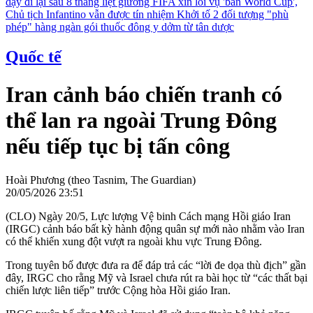
dậy đi lại sau 8 tháng liệt giường
FIFA xin lỗi vụ 'bán World Cup',
Chủ tịch Infantino vẫn được tín nhiệm
Khởi tố 2 đối tượng "phù
phép" hàng ngàn gói thuốc đông y dởm từ tân dược
Quốc tế
Iran cảnh báo chiến tranh có
thể lan ra ngoài Trung Đông
nếu tiếp tục bị tấn công
Hoài Phương (theo Tasnim, The Guardian)
20/05/2026 23:51
(CLO) Ngày 20/5, Lực lượng Vệ binh Cách mạng Hồi giáo Iran
(IRGC) cảnh báo bất kỳ hành động quân sự mới nào nhằm vào Iran
có thể khiến xung đột vượt ra ngoài khu vực Trung Đông.
Trong tuyên bố được đưa ra để đáp trả các “lời đe dọa thù địch” gần
đây, IRGC cho rằng Mỹ và Israel chưa rút ra bài học từ “các thất bại
chiến lược liên tiếp” trước Cộng hòa Hồi giáo Iran.