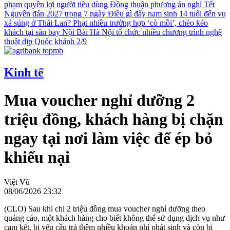
phạm quyền lợi người tiêu dùng
Đồng thuận phương án nghỉ Tết
Nguyên đán 2027 trong 7 ngày
Điều gì đẩy nam sinh 14 tuổi đến vụ
xả súng ở Thái Lan?
Phạt nhiều trường hợp ‘cò mồi’, chèo kéo
khách tại sân bay Nội Bài
Hà Nội tổ chức nhiều chương trình nghệ
thuật dịp Quốc khánh 2/9
Kinh tế
Mua voucher nghỉ dưỡng 2
triệu đồng, khách hàng bị chặn
ngay tại nơi làm việc để ép bỏ
khiếu nại
Việt Vũ
08/06/2026 23:32
(CLO) Sau khi chi 2 triệu đồng mua voucher nghỉ dưỡng theo
quảng cáo, một khách hàng cho biết không thể sử dụng dịch vụ như
cam kết, bị yêu cầu trả thêm nhiều khoản phí phát sinh và còn bị