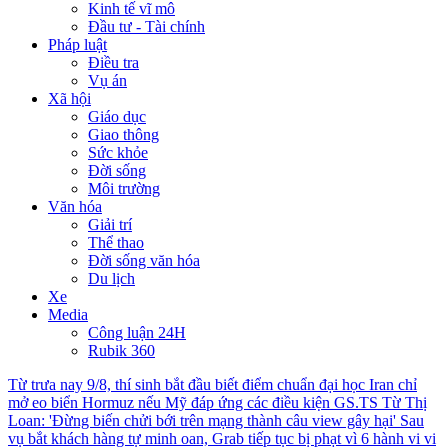
Kinh tế vĩ mô
Đầu tư - Tài chính
Pháp luật
Điều tra
Vụ án
Xã hội
Giáo dục
Giao thông
Sức khỏe
Đời sống
Môi trường
Văn hóa
Giải trí
Thể thao
Đời sống văn hóa
Du lịch
Xe
Media
Công luận 24H
Rubik 360
Từ trưa nay 9/8, thí sinh bắt đầu biết điểm chuẩn đại học
Iran chỉ
mở eo biển Hormuz nếu Mỹ đáp ứng các điều kiện
GS.TS Từ Thị
Loan: 'Đừng biến chửi bới trên mạng thành câu view gây hại'
Sau
vụ bắt khách hàng tự minh oan, Grab tiếp tục bị phạt vì 6 hành vi vi