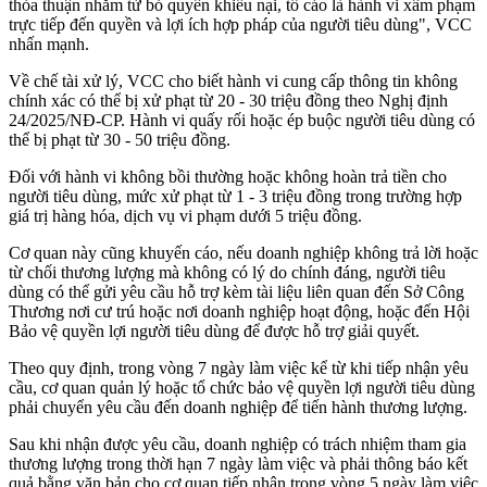
thỏa thuận nhằm từ bỏ quyền khiếu nại, tố cáo là hành vi xâm phạm
trực tiếp đến quyền và lợi ích hợp pháp của người tiêu dùng", VCC
nhấn mạnh.
Về chế tài xử lý, VCC cho biết hành vi cung cấp thông tin không
chính xác có thể bị xử phạt từ 20 - 30 triệu đồng theo Nghị định
24/2025/NĐ-CP. Hành vi quấy rối hoặc ép buộc người tiêu dùng có
thể bị phạt từ 30 - 50 triệu đồng.
Đối với hành vi không bồi thường hoặc không hoàn trả tiền cho
người tiêu dùng, mức xử phạt từ 1 - 3 triệu đồng trong trường hợp
giá trị hàng hóa, dịch vụ vi phạm dưới 5 triệu đồng.
Cơ quan này cũng khuyến cáo, nếu doanh nghiệp không trả lời hoặc
từ chối thương lượng mà không có lý do chính đáng, người tiêu
dùng có thể gửi yêu cầu hỗ trợ kèm tài liệu liên quan đến Sở Công
Thương nơi cư trú hoặc nơi doanh nghiệp hoạt động, hoặc đến Hội
Bảo vệ quyền lợi người tiêu dùng để được hỗ trợ giải quyết.
Theo quy định, trong vòng 7 ngày làm việc kể từ khi tiếp nhận yêu
cầu, cơ quan quản lý hoặc tổ chức bảo vệ quyền lợi người tiêu dùng
phải chuyển yêu cầu đến doanh nghiệp để tiến hành thương lượng.
Sau khi nhận được yêu cầu, doanh nghiệp có trách nhiệm tham gia
thương lượng trong thời hạn 7 ngày làm việc và phải thông báo kết
quả bằng văn bản cho cơ quan tiếp nhận trong vòng 5 ngày làm việc