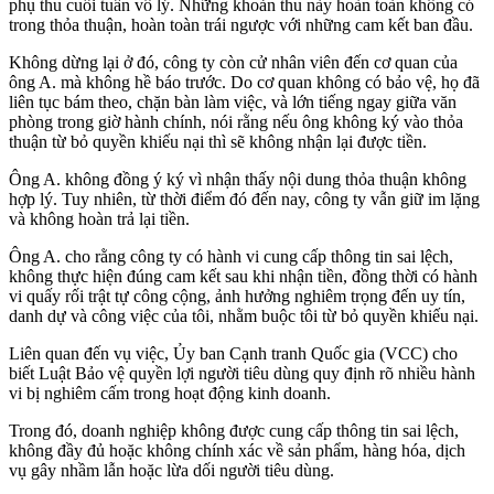
phụ thu cuối tuần vô lý. Những khoản thu này hoàn toàn không có
trong thỏa thuận, hoàn toàn trái ngược với những cam kết ban đầu.
Không dừng lại ở đó, công ty còn cử nhân viên đến cơ quan của
ông A. mà không hề báo trước. Do cơ quan không có bảo vệ, họ đã
liên tục bám theo, chặn bàn làm việc, và lớn tiếng ngay giữa văn
phòng trong giờ hành chính, nói rằng nếu ông không ký vào thỏa
thuận từ bỏ quyền khiếu nại thì sẽ không nhận lại được tiền.
Ông A. không đồng ý ký vì nhận thấy nội dung thỏa thuận không
hợp lý. Tuy nhiên, từ thời điểm đó đến nay, công ty vẫn giữ im lặng
và không hoàn trả lại tiền.
Ông A. cho rằng công ty có hành vi cung cấp thông tin sai lệch,
không thực hiện đúng cam kết sau khi nhận tiền, đồng thời có hành
vi quấy rối trật tự công cộng, ảnh hưởng nghiêm trọng đến uy tín,
danh dự và công việc của tôi, nhằm buộc tôi từ bỏ quyền khiếu nại.
Liên quan đến vụ việc, Ủy ban Cạnh tranh Quốc gia (VCC) cho
biết Luật Bảo vệ quyền lợi người tiêu dùng quy định rõ nhiều hành
vi bị nghiêm cấm trong hoạt động kinh doanh.
Trong đó, doanh nghiệp không được cung cấp thông tin sai lệch,
không đầy đủ hoặc không chính xác về sản phẩm, hàng hóa, dịch
vụ gây nhầm lẫn hoặc lừa dối người tiêu dùng.