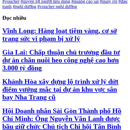
#voucher
#quyền lợi người tiêu dùng
#quảng cáo sai
#quấy rối
#đấu
tranh
#nghỉ dưỡng
#voucher nghỉ dưỡng
Đọc nhiều
Vĩnh Long: Hàng loạt tiệm vàng, cơ sở
trang sức vi phạm bị xử lý
Gia Lai: Chấp thuận chủ trương đầu tư
dự án chăn nuôi heo công nghệ cao hơn
3.000 tỷ đồng
Khánh Hòa xây dựng lộ trình xử lý dứt
điểm vướng mắc tại dự án khu vực sân
bay Nha Trang cũ
Hội Doanh nhân Sài Gòn Thành phố Hồ
Chí Minh: Ông Nguyễn Văn Lanh được
bầu giữ chức Chủ tịch Chi hội Tân Bình