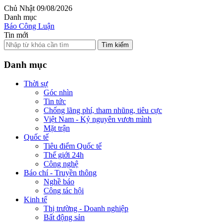
Chủ Nhật 09/08/2026
Danh mục
Báo Công Luận
Tin mới
Tìm kiếm
Danh mục
Thời sự
Góc nhìn
Tin tức
Chống lãng phí, tham nhũng, tiêu cực
Việt Nam - Kỷ nguyên vươn mình
Mặt trận
Quốc tế
Tiêu điểm Quốc tế
Thế giới 24h
Công nghệ
Báo chí - Truyền thông
Nghề báo
Công tác hội
Kinh tế
Thị trường - Doanh nghiệp
Bất động sản