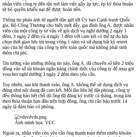
nhân viên công ty đến tận nơi làm việc gây áp lực, ép ký thỏa thuận
từ bỏ quyền khiếu nại để được hoàn tiền.
Thông tin phản ánh từ người dân gửi tới Ủy ban Cạnh tranh Quốc
gia, Bộ Công Thương cho biết, mới đây, gia đình ông A. được nhân
viên của một công ty tư vấn về gói dịch vụ nghỉ dưỡng 2 ngày 1
đêm, 3 ngày 2 đêm và 4 ngày 3 đêm với cam kết có thể tự do lựa
chọn thời gian lưu trú trong vòng 1 năm và sử dụng bất kỳ resort
nào của hệ thống của công ty trên toàn quốc mà không phát sinh
thêm chi phí.
Tin tưởng vào những thông tin này, ông A. đã chuyển số tiền 2 triệu
đồng vào số tài khoản ngân hàng chính thức của công ty để mua gói
voucher nghỉ dưỡng 3 ngày 2 đêm theo yêu cầu.
Tuy nhiên, sau khi thanh toán, ông A. không thể sử dụng dịch vụ
đúng như nội dung đã cam kết. Mỗi lần liên hệ đặt phòng, công ty
đều thông báo hết chỗ dù ông đã đăng ký trước cả tháng, trong khi
theo thỏa thuận ban đầu trên hợp đồng, ông chỉ cần báo trước 14
ngày là đảm bảo có phòng.
Ảnh minh họa. VCC
Ngoài ra, nhân viên còn yêu cầu ông thanh toán thêm nhiều khoản