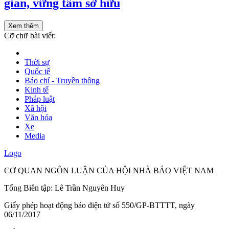
gian, vững tâm sở hữu
Xem thêm
Cỡ chữ bài viết:
Thời sự
Quốc tế
Báo chí - Truyền thông
Kinh tế
Pháp luật
Xã hội
Văn hóa
Xe
Media
Logo
CƠ QUAN NGÔN LUẬN CỦA HỘI NHÀ BÁO VIỆT NAM
Tổng Biên tập: Lê Trần Nguyên Huy
Giấy phép hoạt động báo điện tử số 550/GP-BTTTT, ngày
06/11/2017