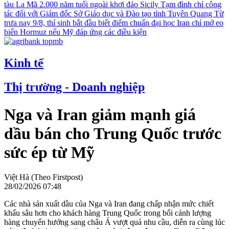
tàu La Mã 2.000 năm tuổi ngoài khơi đảo Sicily
Tạm đình chỉ công
tác đối với Giám đốc Sở Giáo dục và Đào tạo tỉnh Tuyên Quang
Từ
trưa nay 9/8, thí sinh bắt đầu biết điểm chuẩn đại học
Iran chỉ mở eo
biển Hormuz nếu Mỹ đáp ứng các điều kiện
Kinh tế
Thị trường - Doanh nghiệp
Nga và Iran giảm mạnh giá
dầu bán cho Trung Quốc trước
sức ép từ Mỹ
Việt Hà (Theo Firstpost)
28/02/2026 07:48
Các nhà sản xuất dầu của Nga và Iran đang chấp nhận mức chiết
khấu sâu hơn cho khách hàng Trung Quốc trong bối cảnh lượng
hàng chuyển hướng sang châu Á vượt quá nhu cầu, diễn ra cùng lúc