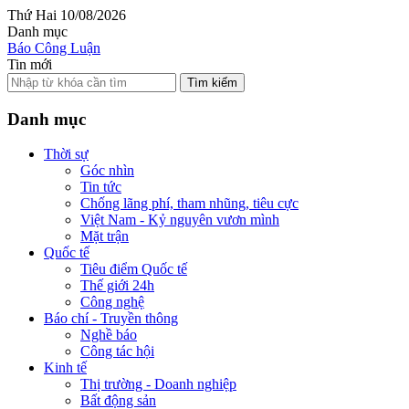
Thứ Hai 10/08/2026
Danh mục
Báo Công Luận
Tin mới
Tìm kiếm
Danh mục
Thời sự
Góc nhìn
Tin tức
Chống lãng phí, tham nhũng, tiêu cực
Việt Nam - Kỷ nguyên vươn mình
Mặt trận
Quốc tế
Tiêu điểm Quốc tế
Thế giới 24h
Công nghệ
Báo chí - Truyền thông
Nghề báo
Công tác hội
Kinh tế
Thị trường - Doanh nghiệp
Bất động sản