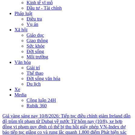
Kinh tế vĩ mô
Đầu tư - Tài chính
Pháp luật
Điều tra
Vụ án
Xã hội
Giáo dục
Giao thông
Sức khỏe
Đời sống
Môi trường
Văn hóa
Giải trí
Thể thao
Đời sống văn hóa
Du lịch
Xe
Media
Công luận 24H
Rubik 360
Giá vàng sáng nay 10/8/2026: Tiếp tục điều chỉnh giảm
Ireland dẫn
độ trùm tội phạm từ Dubai về nước
Từ hôm nay (10/8), xe hợp
đồng vi phạm quy định có thể bị thu hồi giấy phép
VN-Index dự
báo tiếp tục giằng co và rung lắc quanh 1.800 điểm
Phát hiện xác