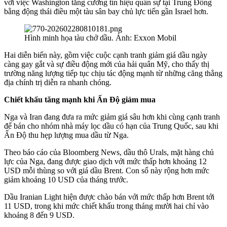
với việc Washington tăng cường tín hiệu quân sự tại Trung Đông
bằng động thái điều một tàu sân bay chủ lực tiến gần Israel hơn.
Hình minh họa tàu chở dầu. Ảnh: Exxon Mobil
Hai diễn biến này, gồm việc cuộc cạnh tranh giảm giá dầu ngày
càng gay gắt và sự điều động mới của hải quân Mỹ, cho thấy thị
trường năng lượng tiếp tục chịu tác động mạnh từ những căng thẳng
địa chính trị diễn ra nhanh chóng.
Chiết khấu tăng mạnh khi Ấn Độ giảm mua
Nga và Iran đang đưa ra mức giảm giá sâu hơn khi cùng cạnh tranh
để bán cho nhóm nhà máy lọc dầu có hạn của Trung Quốc, sau khi
Ấn Độ thu hẹp lượng mua dầu từ Nga.
Theo báo cáo của Bloomberg News, dầu thô Urals, mặt hàng chủ
lực của Nga, đang được giao dịch với mức thấp hơn khoảng 12
USD mỗi thùng so với giá dầu Brent. Con số này rộng hơn mức
giảm khoảng 10 USD của tháng trước.
Dầu Iranian Light hiện được chào bán với mức thấp hơn Brent tới
11 USD, trong khi mức chiết khấu trong tháng mười hai chỉ vào
khoảng 8 đến 9 USD.