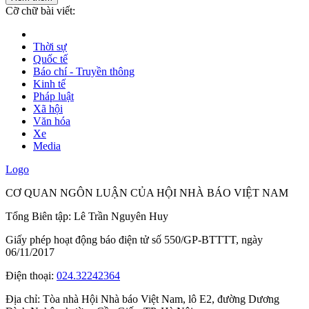
Cỡ chữ bài viết:
Thời sự
Quốc tế
Báo chí - Truyền thông
Kinh tế
Pháp luật
Xã hội
Văn hóa
Xe
Media
Logo
CƠ QUAN NGÔN LUẬN CỦA HỘI NHÀ BÁO VIỆT NAM
Tổng Biên tập: Lê Trần Nguyên Huy
Giấy phép hoạt động báo điện tử số 550/GP-BTTTT, ngày
06/11/2017
Điện thoại:
024.32242364
Địa chỉ:
Tòa nhà Hội Nhà báo Việt Nam, lô E2, đường Dương