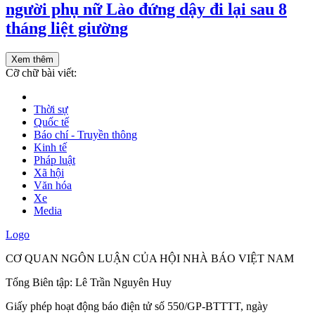
người phụ nữ Lào đứng dậy đi lại sau 8
tháng liệt giường
Xem thêm
Cỡ chữ bài viết:
Thời sự
Quốc tế
Báo chí - Truyền thông
Kinh tế
Pháp luật
Xã hội
Văn hóa
Xe
Media
Logo
CƠ QUAN NGÔN LUẬN CỦA HỘI NHÀ BÁO VIỆT NAM
Tổng Biên tập: Lê Trần Nguyên Huy
Giấy phép hoạt động báo điện tử số 550/GP-BTTTT, ngày