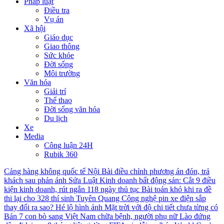
Pháp luật
Điều tra
Vụ án
Xã hội
Giáo dục
Giao thông
Sức khỏe
Đời sống
Môi trường
Văn hóa
Giải trí
Thể thao
Đời sống văn hóa
Du lịch
Xe
Media
Công luận 24H
Rubik 360
Cảng hàng không quốc tế Nội Bài điều chỉnh phương án đón, trả
khách sau phản ánh
Sửa Luật Kinh doanh bất động sản: Cắt 9 điều
kiện kinh doanh, rút ngắn 118 ngày thủ tục
Bài toán khó khi ra đề
thi lại cho 328 thí sinh Tuyên Quang
Công nghệ pin xe điện sắp
thay đổi ra sao?
Hé lộ hình ảnh Mặt trời với độ chi tiết chưa từng có
Bán 7 con bò sang Việt Nam chữa bệnh, người phụ nữ Lào đứng