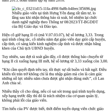
năm 2015, hoàn thành tập sự năm 2016.
Nhiều giáo viên tại tỉnh Hưng Yên đang rất tâm tư, lo
lắng sau khi nhận thông báo rà soát, bổ nhiệm lại chức
danh nghề nghiệp theo Thông tư 08/2023/TT-BGDĐT
của Bộ Giáo dục và Đào tạo.
Hiện cô giữ hạng II cũ (mã V.07.03.07), hệ số lương 3,33. Trong
quá trình công tác, cô nhiều năm đạt giáo viên dạy giỏi cấp huyện,
cấp tỉnh, có sáng kiến kinh nghiệm cấp tỉnh và được nhận bằng
khen của Chủ tịch UBND huyện.
Tuy nhiên, sau đợt rà soát gần đây, cô được thông báo chuyển từ
hạng II cũ xuống hạng III mới, hệ số lương từ 3,33 xuống còn 3,00.
“Khi cầm quyết định trên tay, tôi thực sự rất buồn và bất ngờ. Điều
khiến tôi trăn trở không chỉ là thu nhập giảm mà còn là cảm giác
những nỗ lực nhiều năm chưa được ghi nhận đúng mức”, cô Lan
Anh chia sẻ.
Nhiều thầy cô cho rằng, nếu có sai sót trong quá trình tuyển dụng,
xếp hạng trước đây thì đó là trách nhiệm của cơ quan quản lý,
không phải lỗi của giáo viên.
Tìm hiểu của PV được biết, thời điểm tuyển dụng viên chức giáo