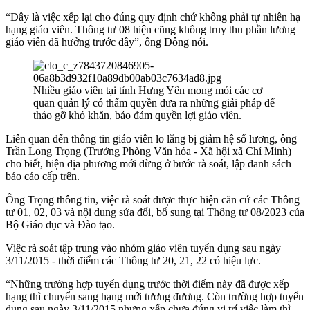
“Đây là việc xếp lại cho đúng quy định chứ không phải tự nhiên hạ
hạng giáo viên. Thông tư 08 hiện cũng không truy thu phần lương
giáo viên đã hưởng trước đây”, ông Đông nói.
Nhiều giáo viên tại tỉnh Hưng Yên mong mỏi các cơ
quan quản lý có thẩm quyền đưa ra những giải pháp để
tháo gỡ khó khăn, bảo đảm quyền lợi giáo viên.
Liên quan đến thông tin giáo viên lo lắng bị giảm hệ số lương, ông
Trần Long Trọng (Trưởng Phòng Văn hóa - Xã hội xã Chí Minh)
cho biết, hiện địa phương mới dừng ở bước rà soát, lập danh sách
báo cáo cấp trên.
Ông Trọng thông tin, việc rà soát được thực hiện căn cứ các Thông
tư 01, 02, 03 và nội dung sửa đổi, bổ sung tại Thông tư 08/2023 của
Bộ Giáo dục và Đào tạo.
Việc rà soát tập trung vào nhóm giáo viên tuyển dụng sau ngày
3/11/2015 - thời điểm các Thông tư 20, 21, 22 có hiệu lực.
“Những trường hợp tuyển dụng trước thời điểm này đã được xếp
hạng thì chuyển sang hạng mới tương đương. Còn trường hợp tuyển
dụng sau ngày 3/11/2015 nhưng xếp chưa đúng vị trí việc làm thì