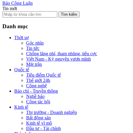
Báo Công Luận
Tin mới
Tìm kiếm
Danh mục
Thời sự
Góc nhìn
Tin tức
Chống lãng phí, tham nhũng, tiêu cực
Việt Nam - Kỷ nguyên vươn mình
Mặt trận
Quốc tế
Tiêu điểm Quốc tế
Thế giới 24h
Công nghệ
Báo chí - Truyền thông
Nghề báo
Công tác hội
Kinh tế
Thị trường - Doanh nghiệp
Bất động sản
Kinh tế vĩ mô
Đầu tư - Tài chính