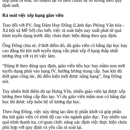
hợp phải rà soát, bổ nhiệm lại và điều chỉnh hệ số lương theo quy
định mới.
Rà soát việc xếp hạng giáo viên
Trao đổi với PV, ông Đàm Huy Đông (Lãnh đạo Phòng Văn hóa -
Xã hội xã Mễ Sở) cho biết, việc rà soát hiện nay xuất phát từ quá
trình tuyển dụng trước đây chưa thực hiện đúng theo quy định.
Ông Đông chia sẻ, ở thời điểm đó, dù giáo viên có bằng đại học hay
cao đẳng thì khi mới tuyển dụng vẫn phải xếp ở hạng thấp nhất
tương ứng với vị trí việc làm.
“Đáng lẽ theo đúng quy định, giáo viên tiểu học hay mầm non mới
tuyển dụng phải vào hạng IV, hưởng lương trung cấp. Sau khi đủ
thời gian công tác, đủ điều kiện mới được nâng hạng”, ông Đông
nói.
Tuy nhiên thời điểm đó tại Hưng Yên, nhiều giáo viên lại được xếp
lương theo bằng cấp đào tạo. Ví dụ giáo viên mầm non có bằng đại
học thì được xếp luôn hệ số lương đại học.
Theo ông Đông, việc này từng tạo tâm lý phấn khởi và góp phần
thu hút giáo viên có trình độ cao vào ngành giáo dục. Tuy nhiên sau
quá trình thanh tra, cơ quan chức năng xác định việc thực hiện chưa
phù hợp với quy định và yêu cầu rà soát lại.