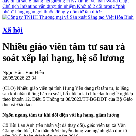
dậy đi lại sau 8 tháng liệt giường
FIFA xin lỗi vụ 'bán World Cup',
Chủ tịch Infantino vẫn được tín nhiệm
Khởi tố 2 đối tượng "phù
phép" hàng ngàn gói thuốc đông y dởm từ tân dược
Xã hội
Nhiều giáo viên tâm tư sau rà
soát xếp lại hạng, hệ số lương
Ngọc Hải - Văn Hiền
26/05/2026 23:34
(CLO) Nhiều giáo viên tại tỉnh Hưng Yên đang rất tâm tư, lo lắng
sau khi nhận thông báo rà soát, bổ nhiệm lại chức danh nghề nghiệp
theo khoản 12, Điều 5 Thông tư 08/2023/TT-BGDĐT của Bộ Giáo
dục và Đào tạo.
Ngổn ngang tâm tư khi đối diện với hạ hạng, giảm lương
Cô Bùi Lan Anh (tên nhân vật đã thay đổi), giáo viên tại xã Văn
Giang cho biết, bản thân được tuyển dụng vào ngành giáo dục từ