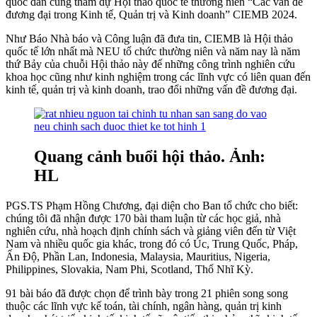
quốc dân cùng tham dự Hội thảo quốc tế thường niên “Các vấn đề
đương đại trong Kinh tế, Quản trị và Kinh doanh” CIEMB 2024.
Như Báo Nhà báo và Công luận đã đưa tin, CIEMB là Hội thảo
quốc tế lớn nhất mà NEU tổ chức thường niên và năm nay là năm
thứ Bảy của chuỗi Hội thảo này để những công trình nghiên cứu
khoa học cũng như kinh nghiệm trong các lĩnh vực có liên quan đến
kinh tế, quản trị và kinh doanh, trao đổi những vấn đề đương đại.
Quang cảnh buổi hội thảo. Ảnh:
HL
PGS.TS Phạm Hồng Chương, đại diện cho Ban tổ chức cho biết:
chúng tôi đã nhận được 170 bài tham luận từ các học giả, nhà
nghiên cứu, nhà hoạch định chính sách và giảng viên đến từ Việt
Nam và nhiều quốc gia khác, trong đó có Úc, Trung Quốc, Pháp,
Ấn Độ, Phần Lan, Indonesia, Malaysia, Mauritius, Nigeria,
Philippines, Slovakia, Nam Phi, Scotland, Thổ Nhĩ Kỳ.
91 bài báo đã được chọn để trình bày trong 21 phiên song song
thuộc các lĩnh vực kế toán, tài chính, ngân hàng, quản trị kinh