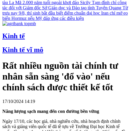
tàu La Mã 2.000 năm tuổi ngoài khơi đảo Sicily
Tạm đình chỉ công
tác đối với Giám đốc Sở Giáo dục và Đào tạo tỉnh Tuyên Quang
Từ
trưa nay 9/8, thí sinh bắt đầu biết điểm chuẩn đại học
Iran chỉ mở eo
biển Hormuz nếu Mỹ đáp ứng các điều kiện
Kinh tế
Kinh tế vĩ mô
Rất nhiều nguồn tài chính tư
nhân sẵn sàng 'đổ vào' nếu
chính sách được thiết kế tốt
17/10/2024 14:19
Năng lượng sạch mang đến con đường bền vững
Ngày 17/10, các học giả, nhà nghiên cứu, nhà hoạch định chính
sách và giảng viên quốc tế đã tề tựu về Trường Đại học Kinh tế