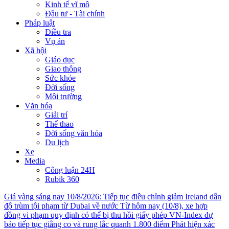
Kinh tế vĩ mô
Đầu tư - Tài chính
Pháp luật
Điều tra
Vụ án
Xã hội
Giáo dục
Giao thông
Sức khỏe
Đời sống
Môi trường
Văn hóa
Giải trí
Thể thao
Đời sống văn hóa
Du lịch
Xe
Media
Công luận 24H
Rubik 360
Giá vàng sáng nay 10/8/2026: Tiếp tục điều chỉnh giảm
Ireland dẫn
độ trùm tội phạm từ Dubai về nước
Từ hôm nay (10/8), xe hợp
đồng vi phạm quy định có thể bị thu hồi giấy phép
VN-Index dự
báo tiếp tục giằng co và rung lắc quanh 1.800 điểm
Phát hiện xác