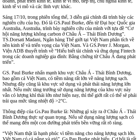
doanh, phát triển kinh tế, kinh tế vĩ mô, tiếp thị, chủ nghĩa kinh tế,
kinh tế vi mô và các lĩnh vực khác.
Sáng 17/10, trong phiên tổng thể, 3 diễn giả chính đã trình bày các
nghiên cứu của họ. Đó là GS.Paul Burke, đến từ Đại học Quốc gia
Australia, Australia, trình bày nghiên cứu của mình với tựa đề “Cơ
hội năng lượng không carbon ở Châu Á – Thái Bình Dương”.
TS.Dorsati Madani, Ngân hàng Thế giới tại Việt Nam phân tích về
nền kinh tế và triển vọng của Việt Nam. Và GS.Peter J. Morgan,
Viện ADB thuyết trình về “Hiểu biết tài chính và ứng dụng Fintech
trong các doanh nghiệp gia đình: Bằng chứng từ Châu Á đang phát
triển”.
GS. Paul Burke nhấn mạnh khu vực Châu Á - Thái Bình Dương,
bao gồm cả Việt Nam, có tiềm năng rất lớn về năng lượng sạch.
Nhưng đây cũng là khu vực sử dụng và phát thải năng lượng lớn
nhất. Nếu mức tăng trưởng sử dụng năng lượng của khu vực này
vẫn có lượng khí thải lớn như hiện nay, thì thế giới rất có thể sẽ phải
trải qua mức tăng nhiệt độ >2°C.
Thông điệp của Gs.Pau Burke là: Những gì xảy ra ở Châu Á - Thái
Bình Dương thực sự quan trọng. Nếu sử dụng năng lượng sạch có
thể mang đến một con đường phát triển bền vững rất rõ ràng.
“Việt Nam thật là hạnh phúc vì tiềm năng cho năng lượng sạch lớn.
Việt Nam có cả nắng và gió”, Gs.Pau Burke phát biểu. Cơ hội là rất