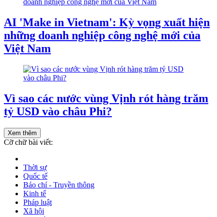
AI 'Make in Vietnam': Kỳ vọng xuất hiện
những doanh nghiệp công nghệ mới của
Việt Nam
Vì sao các nước vùng Vịnh rót hàng trăm
tỷ USD vào châu Phi?
Xem thêm
Cỡ chữ bài viết:
Thời sự
Quốc tế
Báo chí - Truyền thông
Kinh tế
Pháp luật
Xã hội