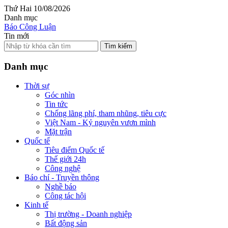
Thứ Hai 10/08/2026
Danh mục
Báo Công Luận
Tin mới
Tìm kiếm
Danh mục
Thời sự
Góc nhìn
Tin tức
Chống lãng phí, tham nhũng, tiêu cực
Việt Nam - Kỷ nguyên vươn mình
Mặt trận
Quốc tế
Tiêu điểm Quốc tế
Thế giới 24h
Công nghệ
Báo chí - Truyền thông
Nghề báo
Công tác hội
Kinh tế
Thị trường - Doanh nghiệp
Bất động sản