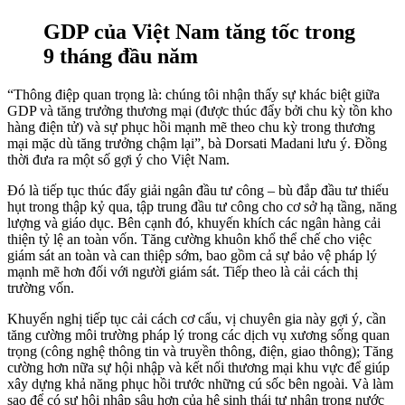
GDP của Việt Nam tăng tốc trong
9 tháng đầu năm
“Thông điệp quan trọng là: chúng tôi nhận thấy sự khác biệt giữa
GDP và tăng trưởng thương mại (được thúc đẩy bởi chu kỳ tồn kho
hàng điện tử) và sự phục hồi mạnh mẽ theo chu kỳ trong thương
mại mặc dù tăng trưởng chậm lại”, bà Dorsati Madani lưu ý. Đồng
thời đưa ra một số gợi ý cho Việt Nam.
Đó là tiếp tục thúc đẩy giải ngân đầu tư công – bù đắp đầu tư thiếu
hụt trong thập kỷ qua, tập trung đầu tư công cho cơ sở hạ tầng, năng
lượng và giáo dục. Bên cạnh đó, khuyến khích các ngân hàng cải
thiện tỷ lệ an toàn vốn. Tăng cường khuôn khổ thể chế cho việc
giám sát an toàn và can thiệp sớm, bao gồm cả sự bảo vệ pháp lý
mạnh mẽ hơn đối với người giám sát. Tiếp theo là cải cách thị
trường vốn.
Khuyến nghị tiếp tục cải cách cơ cấu, vị chuyên gia này gợi ý, cần
tăng cường môi trường pháp lý trong các dịch vụ xương sống quan
trọng (công nghệ thông tin và truyền thông, điện, giao thông); Tăng
cường hơn nữa sự hội nhập và kết nối thương mại khu vực để giúp
xây dựng khả năng phục hồi trước những cú sốc bên ngoài. Và làm
sao để có sự hội nhập sâu hơn của hệ sinh thái tư nhân trong nước