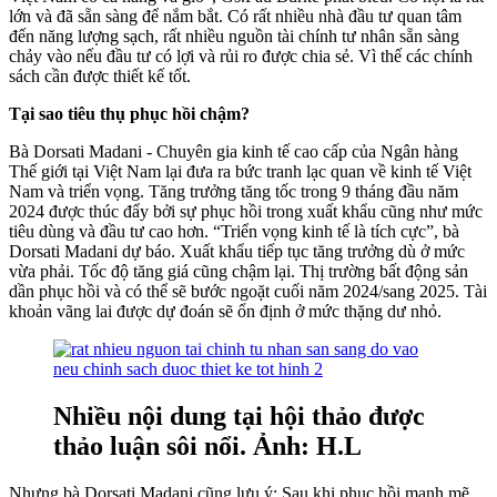
lớn và đã sẵn sàng để nắm bắt. Có rất nhiều nhà đầu tư quan tâm
đến năng lượng sạch, rất nhiều nguồn tài chính tư nhân sẵn sàng
chảy vào nếu đầu tư có lợi và rủi ro được chia sẻ. Vì thế các chính
sách cần được thiết kế tốt.
Tại sao tiêu thụ phục hồi chậm?
Bà Dorsati Madani - Chuyên gia kinh tế cao cấp của Ngân hàng
Thế giới tại Việt Nam lại đưa ra bức tranh lạc quan về kinh tế Việt
Nam và triển vọng. Tăng trưởng tăng tốc trong 9 tháng đầu năm
2024 được thúc đẩy bởi sự phục hồi trong xuất khẩu cũng như mức
tiêu dùng và đầu tư cao hơn. “Triển vọng kinh tế là tích cực”, bà
Dorsati Madani dự báo. Xuất khẩu tiếp tục tăng trưởng dù ở mức
vừa phải. Tốc độ tăng giá cũng chậm lại. Thị trường bất động sản
dần phục hồi và có thể sẽ bước ngoặt cuối năm 2024/sang 2025. Tài
khoản vãng lai được dự đoán sẽ ổn định ở mức thặng dư nhỏ.
Nhiều nội dung tại hội thảo được
thảo luận sôi nổi. Ảnh: H.L
Nhưng bà Dorsati Madani cũng lưu ý: Sau khi phục hồi mạnh mẽ