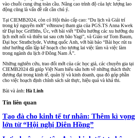
vào chuỗi cung ứng toàn cầu. Nâng cao trình độ của lực lượng lao
động cũng là vấn đề rất cần chú ý.
Tại CIEMB2024, còn có Hội thảo cấp cao: “Du lịch và Giải trí
trong kỷ nguyên mới” vớinsuwj tham gia của PGS.TS Anna Kwek
từ Đại học Griffiths, Úc, với bài viết “Điều hướng các xu hướng du
lịch mới nổi và thiên tai sau cơn bão Yagi”, và Giáo sư Tom Baum,
Đại học Strathclyde, Vương quốc Anh, với bài báo “Bài học rút ra
như hướng dẫn lập kế hoạch cho tương lai việc làm và việc làm
trong ngành du lịch ở Đông Nam Á”.
Những nghiên cứu, trao đổi mới của các học giả, các chuyên gia tại
CIEMB2024 đã giúp Việt Nam hiểu sâu hơn về những thách thức
đương đại trong kinh tế, quản lý và kinh doanh, qua đó góp phần
cho việc hoạch định chính sách sát thực, hiệu quả và khả thi.
Bài và ảnh:
Hà Linh
Tin liên quan
Tạo đà cho kinh tế tư nhân: Thêm kì vọng
lớn từ “Hội nghị Diên Hồng”