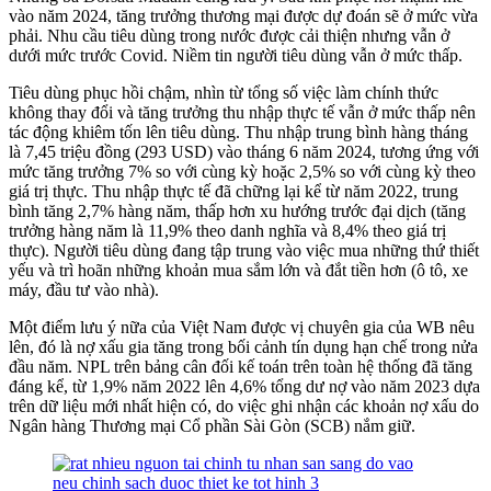
vào năm 2024, tăng trưởng thương mại được dự đoán sẽ ở mức vừa
phải. Nhu cầu tiêu dùng trong nước được cải thiện nhưng vẫn ở
dưới mức trước Covid. Niềm tin người tiêu dùng vẫn ở mức thấp.
Tiêu dùng phục hồi chậm, nhìn từ tổng số việc làm chính thức
không thay đổi và tăng trưởng thu nhập thực tế vẫn ở mức thấp nên
tác động khiêm tốn lên tiêu dùng. Thu nhập trung bình hàng tháng
là 7,45 triệu đồng (293 USD) vào tháng 6 năm 2024, tương ứng với
mức tăng trưởng 7% so với cùng kỳ hoặc 2,5% so với cùng kỳ theo
giá trị thực. Thu nhập thực tế đã chững lại kể từ năm 2022, trung
bình tăng 2,7% hàng năm, thấp hơn xu hướng trước đại dịch (tăng
trưởng hàng năm là 11,9% theo danh nghĩa và 8,4% theo giá trị
thực). Người tiêu dùng đang tập trung vào việc mua những thứ thiết
yếu và trì hoãn những khoản mua sắm lớn và đắt tiền hơn (ô tô, xe
máy, đầu tư vào nhà).
Một điểm lưu ý nữa của Việt Nam được vị chuyên gia của WB nêu
lên, đó là nợ xấu gia tăng trong bối cảnh tín dụng hạn chế trong nửa
đầu năm. NPL trên bảng cân đối kế toán trên toàn hệ thống đã tăng
đáng kể, từ 1,9% năm 2022 lên 4,6% tổng dư nợ vào năm 2023 dựa
trên dữ liệu mới nhất hiện có, do việc ghi nhận các khoản nợ xấu do
Ngân hàng Thương mại Cổ phần Sài Gòn (SCB) nắm giữ.