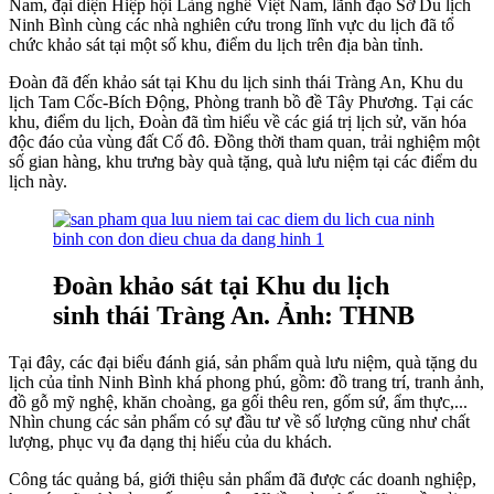
Nam, đại diện Hiệp hội Làng nghề Việt Nam, lãnh đạo Sở Du lịch
Ninh Bình cùng các nhà nghiên cứu trong lĩnh vực du lịch đã tổ
chức khảo sát tại một số khu, điểm du lịch trên địa bàn tỉnh.
Đoàn đã đến khảo sát tại Khu du lịch sinh thái Tràng An, Khu du
lịch Tam Cốc-Bích Động, Phòng tranh bồ đề Tây Phương. Tại các
khu, điểm du lịch, Đoàn đã tìm hiểu về các giá trị lịch sử, văn hóa
độc đáo của vùng đất Cố đô. Đồng thời tham quan, trải nghiệm một
số gian hàng, khu trưng bày quà tặng, quà lưu niệm tại các điểm du
lịch này.
Đoàn khảo sát tại Khu du lịch
sinh thái Tràng An. Ảnh: THNB
Tại đây, các đại biểu đánh giá, sản phẩm quà lưu niệm, quà tặng du
lịch của tỉnh Ninh Bình khá phong phú, gồm: đồ trang trí, tranh ảnh,
đồ gỗ mỹ nghệ, khăn choàng, ga gối thêu ren, gốm sứ, ẩm thực,...
Nhìn chung các sản phẩm có sự đầu tư về số lượng cũng như chất
lượng, phục vụ đa dạng thị hiếu của du khách.
Công tác quảng bá, giới thiệu sản phẩm đã được các doanh nghiệp,