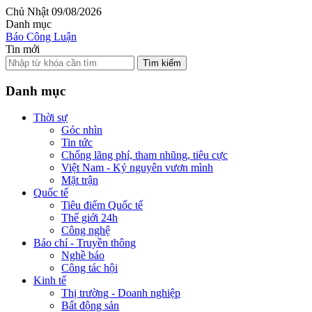
Chủ Nhật 09/08/2026
Danh mục
Báo Công Luận
Tin mới
Tìm kiếm
Danh mục
Thời sự
Góc nhìn
Tin tức
Chống lãng phí, tham nhũng, tiêu cực
Việt Nam - Kỷ nguyên vươn mình
Mặt trận
Quốc tế
Tiêu điểm Quốc tế
Thế giới 24h
Công nghệ
Báo chí - Truyền thông
Nghề báo
Công tác hội
Kinh tế
Thị trường - Doanh nghiệp
Bất động sản