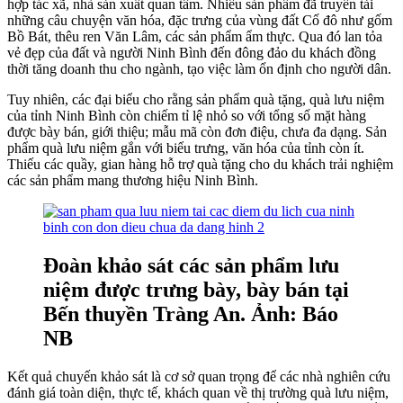
hợp tác xã, nhà sản xuất quan tâm. Nhiều sản phẩm đã truyền tải
những câu chuyện văn hóa, đặc trưng của vùng đất Cố đô như gốm
Bồ Bát, thêu ren Văn Lâm, các sản phẩm ẩm thực. Qua đó lan tỏa
vẻ đẹp của đất và người Ninh Bình đến đông đảo du khách đồng
thời tăng doanh thu cho ngành, tạo việc làm ổn định cho người dân.
Tuy nhiên, các đại biểu cho rằng sản phẩm quà tặng, quà lưu niệm
của tỉnh Ninh Bình còn chiếm tỉ lệ nhỏ so với tổng số mặt hàng
được bày bán, giới thiệu; mẫu mã còn đơn điệu, chưa đa dạng. Sản
phẩm quà lưu niệm gắn với biểu trưng, văn hóa của tỉnh còn ít.
Thiếu các quầy, gian hàng hỗ trợ quà tặng cho du khách trải nghiệm
các sản phẩm mang thương hiệu Ninh Bình.
Đoàn khảo sát các sản phẩm lưu
niệm được trưng bày, bày bán tại
Bến thuyền Tràng An. Ảnh: Báo
NB
Kết quả chuyến khảo sát là cơ sở quan trọng để các nhà nghiên cứu
đánh giá toàn diện, thực tế, khách quan về thị trường quà lưu niệm,