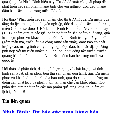
quà tặng của Ninh Bình hiện nay. Từ đó đề xuất các giải pháp để
phát triển các sản phẩm mang tính chuyên nghiệp, độc đáo, mang
đậm bản sắc địa phương miền Cố đô.
Hội thảo “Phát triển các sản phẩm cho thị trường quà lưu niệm, quà
tặng du lịch mang tính chuyên nghiệp, độc đáo, bản sắc địa phương
miền Cố đô” sẽ được UBND tỉnh Ninh Bình tổ chức vào hôm nay
(15/1), nhằm đưa ra các giải pháp phát triển sản phẩm quà tặng, quà
lưu niệm phục vụ khách du lịch đến Ninh Bình trong thời gian tới
(gồm mẫu mã, chất liệu và công nghệ sản xuất), đảm bảo có chất
lượng cao, mang tính chuyên nghiệp, độc đáo, bản sắc địa phương
phù hợp với thị hiếu khách du lịch, phục vụ công tác tuyên truyền,
quảng bá hình ảnh du lịch Ninh Bình đến bạn bè trong nước và
quốc tế.
Hội thảo sẽ phân tích, đánh giá thực trạng về chất lượng và tình
hình sản xuất, phân phối, tiêu thụ sản phẩm quà tặng, quà lưu niệm
phục vụ khách du lịch trên địa bàn tỉnh, qua đó xác định những ưu
điểm cần phát huy và những tồn tại, hạn chế cần khắc phục, góp
phần tích cực phát triển các sản phẩm quà tặng, quà lưu niệm du
lịch tại Ninh Bình.
Tin liên quan
Ninh Bình: Dự báo sức mua hàng hóa