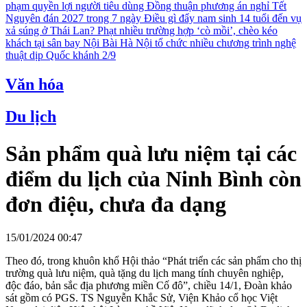
phạm quyền lợi người tiêu dùng
Đồng thuận phương án nghỉ Tết
Nguyên đán 2027 trong 7 ngày
Điều gì đẩy nam sinh 14 tuổi đến vụ
xả súng ở Thái Lan?
Phạt nhiều trường hợp ‘cò mồi’, chèo kéo
khách tại sân bay Nội Bài
Hà Nội tổ chức nhiều chương trình nghệ
thuật dịp Quốc khánh 2/9
Văn hóa
Du lịch
Sản phẩm quà lưu niệm tại các
điểm du lịch của Ninh Bình còn
đơn điệu, chưa đa dạng
15/01/2024 00:47
Theo đó, trong khuôn khổ Hội thảo “Phát triển các sản phẩm cho thị
trường quà lưu niệm, quà tặng du lịch mang tính chuyên nghiệp,
độc đáo, bản sắc địa phương miền Cố đô”, chiều 14/1, Đoàn khảo
sát gồm có PGS. TS Nguyễn Khắc Sử, Viện Khảo cổ học Việt