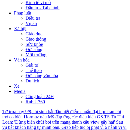
Kinh tế vĩ mô
Đầu tư - Tài chính
Pháp luật
Điều tra
Vụ án
Xã hội
Giáo dục
Giao thông
Sức khỏe
Đời sống
Môi trường
Văn hóa
Giải trí
Thể thao
Đời sống văn hóa
Du lịch
Xe
Media
Công luận 24H
Rubik 360
Từ trưa nay 9/8, thí sinh bắt đầu biết điểm chuẩn đại học
Iran chỉ
mở eo biển Hormuz nếu Mỹ đáp ứng các điều kiện
GS.TS Từ Thị
Loan: 'Đừng biến chửi bới trên mạng thành câu view gây hại'
Sau
vụ bắt khách hàng tự minh oan, Grab tiếp tục bị phạt vì 6 hành vi vi