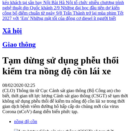
kéo khách tại sân bay Nội Bài
Hà Nội tổ chức nhiều chương trình
nghệ thuật dịp Quốc khánh 2/9
Những đại học đầu tiên dự kiến
công bố điểm chuẩn từ ngày 9/8
Trấn Thành trở lại mùa phim Tết
2027 với ‘Em’
Những mặt tối của động cơ diesel ít người biết
Xã hội
Giao thông
Tạm dừng sử dụng phễu thổi
kiểm tra nồng độ cồn lái xe
08/02/2020 02:25
(CLO) Thông tin từ Cục Cảnh sát giao thông (Bộ Công an) cho
biết, thời gian tới lực lượng Cảnh sát giao thông (CSGT) sẽ tạm thời
không sử dụng phễu thổi để kiểm tra nồng độ cồn lái xe trong thời
gian dịch bệnh viêm đường hô hấp cấp do chủng mới của virus
Corona (nCoV) đang diễn biến phức tạp.
nồng độ cồn