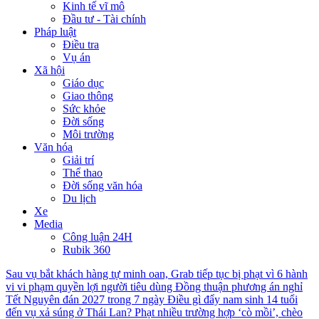
Kinh tế vĩ mô
Đầu tư - Tài chính
Pháp luật
Điều tra
Vụ án
Xã hội
Giáo dục
Giao thông
Sức khỏe
Đời sống
Môi trường
Văn hóa
Giải trí
Thể thao
Đời sống văn hóa
Du lịch
Xe
Media
Công luận 24H
Rubik 360
Sau vụ bắt khách hàng tự minh oan, Grab tiếp tục bị phạt vì 6 hành
vi vi phạm quyền lợi người tiêu dùng
Đồng thuận phương án nghỉ
Tết Nguyên đán 2027 trong 7 ngày
Điều gì đẩy nam sinh 14 tuổi
đến vụ xả súng ở Thái Lan?
Phạt nhiều trường hợp ‘cò mồi’, chèo