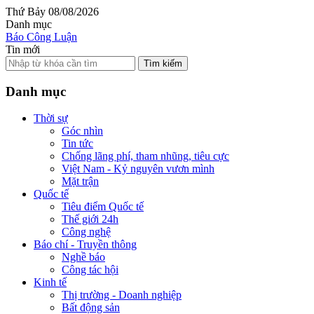
Thứ Bảy 08/08/2026
Danh mục
Báo Công Luận
Tin mới
Tìm kiếm
Danh mục
Thời sự
Góc nhìn
Tin tức
Chống lãng phí, tham nhũng, tiêu cực
Việt Nam - Kỷ nguyên vươn mình
Mặt trận
Quốc tế
Tiêu điểm Quốc tế
Thế giới 24h
Công nghệ
Báo chí - Truyền thông
Nghề báo
Công tác hội
Kinh tế
Thị trường - Doanh nghiệp
Bất động sản