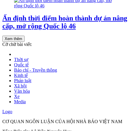
Ấn định thời điểm hoàn thành dự án nâng
cấp, mở rộng Quốc lộ 46
Xem thêm
Cỡ chữ bài viết:
Thời sự
Quốc tế
Báo chí - Truyền thông
Kinh tế
Pháp luật
Xã hội
Văn hóa
Xe
Media
Logo
CƠ QUAN NGÔN LUẬN CỦA HỘI NHÀ BÁO VIỆT NAM