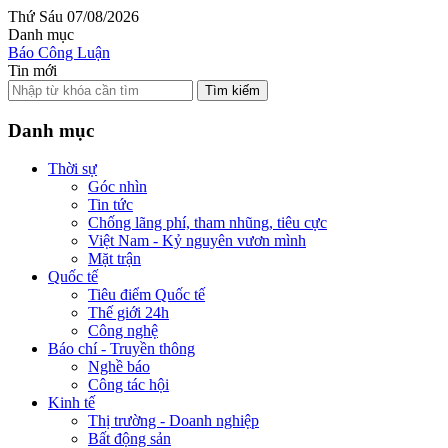
Thứ Sáu 07/08/2026
Danh mục
Báo Công Luận
Tin mới
Tìm kiếm
Danh mục
Thời sự
Góc nhìn
Tin tức
Chống lãng phí, tham nhũng, tiêu cực
Việt Nam - Kỷ nguyên vươn mình
Mặt trận
Quốc tế
Tiêu điểm Quốc tế
Thế giới 24h
Công nghệ
Báo chí - Truyền thông
Nghề báo
Công tác hội
Kinh tế
Thị trường - Doanh nghiệp
Bất động sản