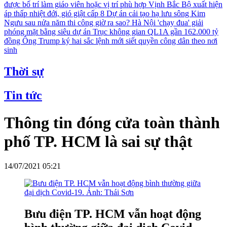
được bố trí làm giáo viên hoặc vị trí phù hợp
Vịnh Bắc Bộ xuất hiện
áp thấp nhiệt đới, gió giật cấp 8
Dự án cải tạo hạ lưu sông Kim
Ngưu sau nửa năm thi công giờ ra sao?
Hà Nội 'chạy đua' giải
phóng mặt bằng siêu dự án Trục không gian QL1A gần 162.000 tỷ
đồng
Ông Trump ký hai sắc lệnh mới siết quyền công dân theo nơi
sinh
Thời sự
Tin tức
Thông tin đóng cửa toàn thành
phố TP. HCM là sai sự thật
14/07/2021 05:21
Bưu điện TP. HCM vẫn hoạt động