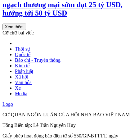
ngạch thương mại sớm đạt 25 tỷ USD,
hướng tới 50 tỷ USD
Xem thêm
Cỡ chữ bài viết:
Thời sự
Quốc tế
Báo chí - Truyền thông
Kinh tế
Pháp luật
Xã hội
Văn hóa
Xe
Media
Logo
CƠ QUAN NGÔN LUẬN CỦA HỘI NHÀ BÁO VIỆT NAM
Tổng Biên tập: Lê Trần Nguyên Huy
Giấy phép hoạt động báo điện tử số 550/GP-BTTTT, ngày