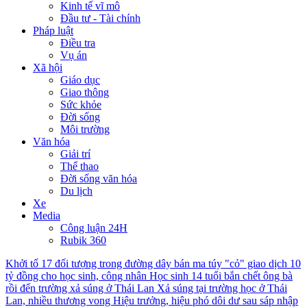
Kinh tế vĩ mô
Đầu tư - Tài chính
Pháp luật
Điều tra
Vụ án
Xã hội
Giáo dục
Giao thông
Sức khỏe
Đời sống
Môi trường
Văn hóa
Giải trí
Thể thao
Đời sống văn hóa
Du lịch
Xe
Media
Công luận 24H
Rubik 360
Khởi tố 17 đối tượng trong đường dây bán ma túy "cỏ" giao dịch 10
tỷ đồng cho học sinh, công nhân
Học sinh 14 tuổi bắn chết ông bà
rồi đến trường xả súng ở Thái Lan
Xả súng tại trường học ở Thái
Lan, nhiều thương vong
Hiệu trưởng, hiệu phó dôi dư sau sáp nhập