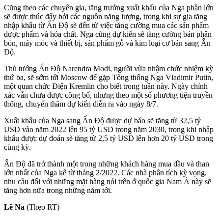
Cũng theo các chuyên gia, tăng trưởng xuất khẩu của Nga phần lớn
sẽ được thúc đẩy bởi các nguồn năng lượng, trong khi sự gia tăng
nhập khẩu từ Ấn Độ sẽ đến từ việc tăng cường mua các sản phẩm
dược phẩm và hóa chất. Nga cũng dự kiến sẽ tăng cường bán phân
bón, máy móc và thiết bị, sản phẩm gỗ và kim loại cơ bản sang Ấn
Độ.
Thủ tướng Ấn Độ Narendra Modi, người vừa nhậm chức nhiệm kỳ
thứ ba, sẽ sớm tới Moscow để gặp Tổng thống Nga Vladimir Putin,
một quan chức Điện Kremlin cho biết trong tuần này. Ngày chính
xác vẫn chưa được công bố, nhưng theo một số phương tiện truyền
thông, chuyến thăm dự kiến diễn ra vào ngày 8/7.
Xuất khẩu của Nga sang Ấn Độ được dự báo sẽ tăng từ 32,5 tỷ
USD vào năm 2022 lên 95 tỷ USD trong năm 2030, trong khi nhập
khẩu được dự đoán sẽ tăng từ 2,5 tỷ USD lên hơn 20 tỷ USD trong
cùng kỳ.
Ấn Độ đã trở thành một trong những khách hàng mua dầu và than
lớn nhất của Nga kể từ tháng 2/2022. Các nhà phân tích kỳ vọng,
nhu cầu đối với những mặt hàng nói trên ở quốc gia Nam Á này sẽ
tăng hơn nữa trong những năm tới.
Lê Na
(Theo RT)