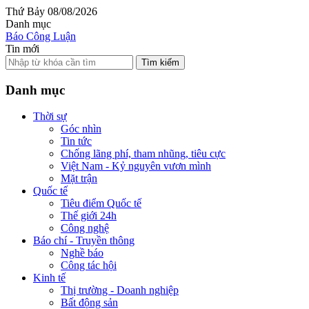
Thứ Bảy 08/08/2026
Danh mục
Báo Công Luận
Tin mới
Tìm kiếm
Danh mục
Thời sự
Góc nhìn
Tin tức
Chống lãng phí, tham nhũng, tiêu cực
Việt Nam - Kỷ nguyên vươn mình
Mặt trận
Quốc tế
Tiêu điểm Quốc tế
Thế giới 24h
Công nghệ
Báo chí - Truyền thông
Nghề báo
Công tác hội
Kinh tế
Thị trường - Doanh nghiệp
Bất động sản