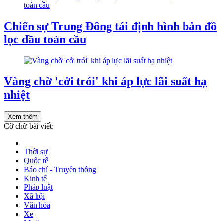
Chiến sự Trung Đông tái định hình bản đồ
lọc dầu toàn cầu
Vàng chờ 'cởi trói' khi áp lực lãi suất hạ
nhiệt
Xem thêm
Cỡ chữ bài viết:
Thời sự
Quốc tế
Báo chí - Truyền thông
Kinh tế
Pháp luật
Xã hội
Văn hóa
Xe