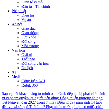
Kinh tế vĩ mô
Đầu tư - Tài chính
Pháp luật
Điều tra
Vụ án
Xã hội
Giáo dục
Giao thông
Sức khỏe
Đời sống
Môi trường
Văn hóa
Giải trí
Thể thao
Đời sống văn hóa
Du lịch
Xe
Media
Công luận 24H
Rubik 360
Sau vụ bắt khách hàng tự minh oan, Grab tiếp tục bị phạt vì 6 hành
vi vi phạm quyền lợi người tiêu dùng
Đồng thuận phương án nghỉ
Tết Nguyên đán 2027 trong 7 ngày
Điều gì đẩy nam sinh 14 tuổi
đến vụ xả súng ở Thái Lan?
Phạt nhiều trường hợp ‘cò mồi’, chèo