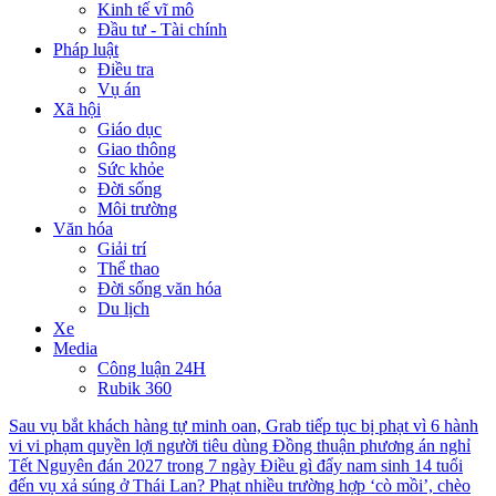
Kinh tế vĩ mô
Đầu tư - Tài chính
Pháp luật
Điều tra
Vụ án
Xã hội
Giáo dục
Giao thông
Sức khỏe
Đời sống
Môi trường
Văn hóa
Giải trí
Thể thao
Đời sống văn hóa
Du lịch
Xe
Media
Công luận 24H
Rubik 360
Sau vụ bắt khách hàng tự minh oan, Grab tiếp tục bị phạt vì 6 hành
vi vi phạm quyền lợi người tiêu dùng
Đồng thuận phương án nghỉ
Tết Nguyên đán 2027 trong 7 ngày
Điều gì đẩy nam sinh 14 tuổi
đến vụ xả súng ở Thái Lan?
Phạt nhiều trường hợp ‘cò mồi’, chèo