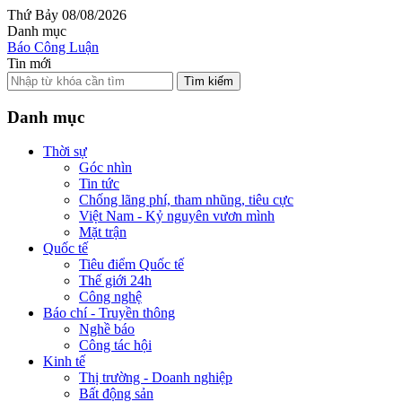
Thứ Bảy 08/08/2026
Danh mục
Báo Công Luận
Tin mới
Tìm kiếm
Danh mục
Thời sự
Góc nhìn
Tin tức
Chống lãng phí, tham nhũng, tiêu cực
Việt Nam - Kỷ nguyên vươn mình
Mặt trận
Quốc tế
Tiêu điểm Quốc tế
Thế giới 24h
Công nghệ
Báo chí - Truyền thông
Nghề báo
Công tác hội
Kinh tế
Thị trường - Doanh nghiệp
Bất động sản