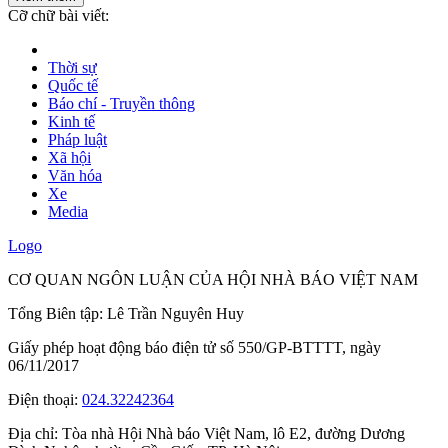
Cỡ chữ bài viết:
Thời sự
Quốc tế
Báo chí - Truyền thông
Kinh tế
Pháp luật
Xã hội
Văn hóa
Xe
Media
Logo
CƠ QUAN NGÔN LUẬN CỦA HỘI NHÀ BÁO VIỆT NAM
Tổng Biên tập: Lê Trần Nguyên Huy
Giấy phép hoạt động báo điện tử số 550/GP-BTTTT, ngày
06/11/2017
Điện thoại:
024.32242364
Địa chỉ:
Tòa nhà Hội Nhà báo Việt Nam, lô E2, đường Dương