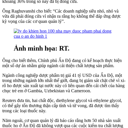
khoảng 36% trong số này đã bị đóng cửa.
Ông Raghuvanshi cho biết: “Các doanh nghiệp siêu nhỏ, nhỏ và
vừa đã phải đóng cửa vì nhận ra rằng họ không thể đáp ứng được
kỳ vọng của các cơ quan quản lý”.
Ảnh minh họa: RT.
Ông cho biết thêm, Chính phủ Ấn Độ đang có kế hoạch thực hiện
một số dự án nhằm giúp ngành cải thiện chất lượng sản phẩm.
Ngành công nghiệp dược phẩm trị giá 41 tỷ USD của Ấn Độ, một
trong những ngành lớn nhất thế giới, đang bị giám sát chặt chẽ vì xi-
rô ho được sản xuất tại nước này có liên quan đến cái chết của hàng
chục trẻ em ở Gambia, Uzbekistan và Cameroon.
Reuters đưa tin, hai chất độc, diethylene glycol và ethylene glycol,
có thể gây tổn thương thận cấp tính và tử vong, đã được tìm thấy
trong các loại thuốc này.
Năm ngoái, cơ quan quản lý đã báo cáo rằng hơn 50 nhà sản xuất
thuốc ho ở Ấn Độ đã không vượt qua các cuộc kiểm tra chất lượng