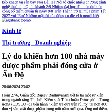
kéo khách tại sân bay Nội Bài
Hà Nội tổ chức nhiều chương trình
nghệ thuật dịp Quốc khánh 2/9
Những đại học đầu tiên dự kiến
công bố điểm chuẩn từ ngày 9/8
Trấn Thành trở lại mùa phim Tết
2027 với ‘Em’
Những mặt tối của động cơ diesel ít người biết
Kinh tế
Thị trường - Doanh nghiệp
Lý do khiến hơn 100 nhà máy
dược phẩm phải đóng cửa ở
Ấn Độ
28/06/2024 23:02
Hôm 27/6, Giám đốc Rajeev Raghuvanshi tiết lộ tại một sự kiện
trong ngành rằng Tổ chức Kiểm soát Tiêu chuẩn Dược phẩm Trung
ương (CDSCO) đã tiến hành “kiểm tra dựa trên rủi ro” tại hơn 400
đơn vị sản xuất dược phẩm trong một năm rưỡi qua. Ông nói thêm,