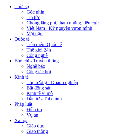
Thời sự
Góc nhìn
Tin tức
Chống lãng phí, tham nhũng, tiêu cực
Việt Nam - Kỷ nguyên vươn mình
Mặt trận
Quốc tế
Tiêu điểm Quốc tế
Thế giới 24h
Công nghệ
Báo chí - Truyền thông
Nghề báo
Công tác hội
Kinh tế
Thị trường - Doanh nghiệp
Bất động sản
Kinh tế vĩ mô
Đầu tư - Tài chính
Pháp luật
Điều tra
Vụ án
Xã hội
Giáo dục
Giao thông