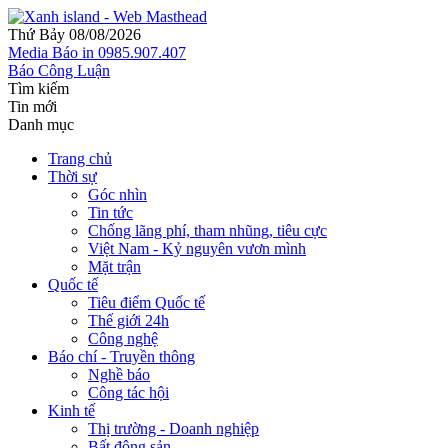
Thứ Bảy 08/08/2026
Media
Báo in
0985.907.407
Báo Công Luận
Tìm kiếm
Tin mới
Danh mục
Trang chủ
Thời sự
Góc nhìn
Tin tức
Chống lãng phí, tham nhũng, tiêu cực
Việt Nam - Kỷ nguyên vươn mình
Mặt trận
Quốc tế
Tiêu điểm Quốc tế
Thế giới 24h
Công nghệ
Báo chí - Truyền thông
Nghề báo
Công tác hội
Kinh tế
Thị trường - Doanh nghiệp
Bất động sản