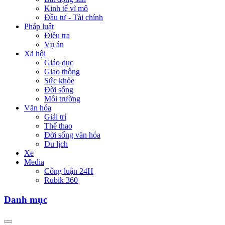
Kinh tế vĩ mô
Đầu tư - Tài chính
Pháp luật
Điều tra
Vụ án
Xã hội
Giáo dục
Giao thông
Sức khỏe
Đời sống
Môi trường
Văn hóa
Giải trí
Thể thao
Đời sống văn hóa
Du lịch
Xe
Media
Công luận 24H
Rubik 360
Danh mục