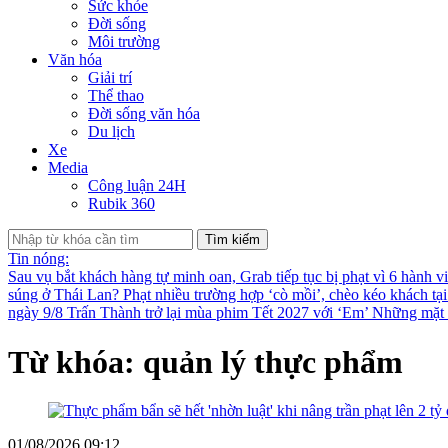
Sức khỏe
Đời sống
Môi trường
Văn hóa
Giải trí
Thể thao
Đời sống văn hóa
Du lịch
Xe
Media
Công luận 24H
Rubik 360
Tìm kiếm
Tin nóng:
Sau vụ bắt khách hàng tự minh oan, Grab tiếp tục bị phạt vì 6 hành v
súng ở Thái Lan?
Phạt nhiều trường hợp ‘cò mồi’, chèo kéo khách tạ
ngày 9/8
Trấn Thành trở lại mùa phim Tết 2027 với ‘Em’
Những mặt t
Từ khóa: quản lý thực phẩm
01/08/2026 09:12