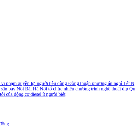
i vi phạm quyền lợi người tiêu dùng
Đồng thuận phương án nghỉ Tết N
i sân bay Nội Bài
Hà Nội tổ chức nhiều chương trình nghệ thuật dịp Q
ối của động cơ diesel ít người biết