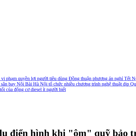
i vi phạm quyền lợi người tiêu dùng
Đồng thuận phương án nghỉ Tết N
i sân bay Nội Bài
Hà Nội tổ chức nhiều chương trình nghệ thuật dịp Q
ối của động cơ diesel ít người biết
dụ điển hình khi "ôm" quỹ bảo 