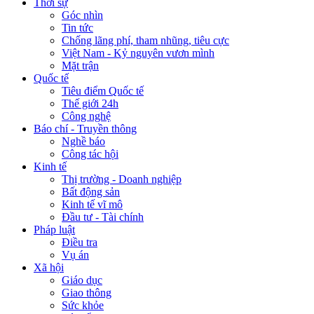
Thời sự
Góc nhìn
Tin tức
Chống lãng phí, tham nhũng, tiêu cực
Việt Nam - Kỷ nguyên vươn mình
Mặt trận
Quốc tế
Tiêu điểm Quốc tế
Thế giới 24h
Công nghệ
Báo chí - Truyền thông
Nghề báo
Công tác hội
Kinh tế
Thị trường - Doanh nghiệp
Bất động sản
Kinh tế vĩ mô
Đầu tư - Tài chính
Pháp luật
Điều tra
Vụ án
Xã hội
Giáo dục
Giao thông
Sức khỏe