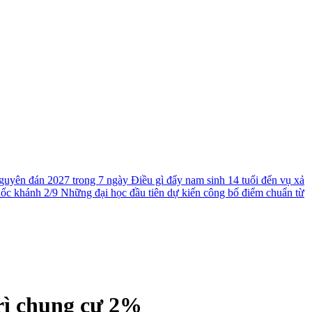
guyên đán 2027 trong 7 ngày
Điều gì đẩy nam sinh 14 tuổi đến vụ xả
uốc khánh 2/9
Những đại học đầu tiên dự kiến công bố điểm chuẩn từ
trì chung cư 2%