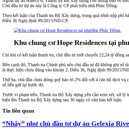
Ngoài dự án Hateco 6, Thanh tra Bộ Xây dựng còn thông báo về trườ
Chủ đầu tư dự án này là Công ty CP phát triển nhà Phúc Đồng.
Theo kết luận của Thanh tra Bộ Xây dựng, trong quá trình nộp phí b
Điều 36 Nghị định 99/2015/NĐ-CP.
Khu chung cư Hope Residences tại ph
Chỉ khi có kết luận thanh tra, chủ đầu tư mới chuyển 22,24 tỷ đồng s
Bên cạnh đó, Thanh tra Chính phủ nêu chủ đầu tư đã không ghi số tài
là thực hiện chưa đúng vào khoản 2, Điều 36, Nghị định 99/2015/N
Thứ ba, chủ đầu chưa đóng quỹ bảo trì 2% đối với 4 căn hộ dịch vụ 
số tiền giữ lại trước đó.
Trước vi phạm trên, Thanh tra Bộ Xây dựng yêu cầu xem xét, xử lý trá
hiện lên Thanh tra Bộ Xây dựng sau 30 ngày có văn bản kết luận.
Tin liên quan
“Nhây” như chủ đầu tư dự án Gelexia River