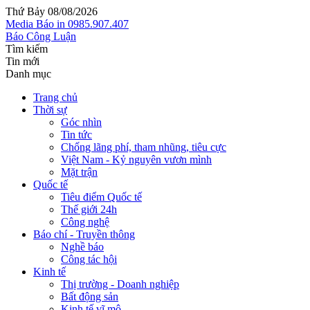
Thứ Bảy 08/08/2026
Media
Báo in
0985.907.407
Báo Công Luận
Tìm kiếm
Tin mới
Danh mục
Trang chủ
Thời sự
Góc nhìn
Tin tức
Chống lãng phí, tham nhũng, tiêu cực
Việt Nam - Kỷ nguyên vươn mình
Mặt trận
Quốc tế
Tiêu điểm Quốc tế
Thế giới 24h
Công nghệ
Báo chí - Truyền thông
Nghề báo
Công tác hội
Kinh tế
Thị trường - Doanh nghiệp
Bất động sản
Kinh tế vĩ mô