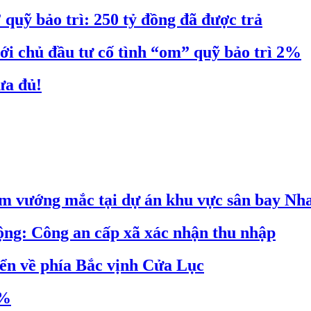
quỹ bảo trì: 250 tỷ đồng đã được trả
ới chủ đầu tư cố tình “om” quỹ bảo trì 2%
ưa đủ!
ểm vướng mắc tại dự án khu vực sân bay Nh
ộng: Công an cấp xã xác nhận thu nhập
ển về phía Bắc vịnh Cửa Lục
0%