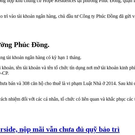
ng hợp khu chung cư Hope Residences tại phường Phúc Đồng, quận Lon
ảo trì vào tài khoản ngân hàng, chủ đầu tư Công ty Phúc Đồng đã gửi 
ường Phúc Đồng.
ang tài khoản ngân hàng có kỳ hạn 1 tháng.
 khoản, tên tài khoản và tên tổ chức tín dụng nơi mở tài khoản kinh p
Đ-CP.
chưa bán và 308 căn hộ cho thuê là vi phạm Luật Nhà ở 2014. Sau khi 
ch nhiệm đối với các cá nhân, tổ chức có liên quan và khắc phục các t
side, nộp mãi vẫn chưa đủ quỹ bảo trì