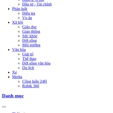
Đầu tư - Tài chính
Pháp luật
Điều tra
Vụ án
Xã hội
Giáo dục
Giao thông
Sức khỏe
Đời sống
Môi trường
Văn hóa
Giải trí
Thể thao
Đời sống văn hóa
Du lịch
Xe
Media
Công luận 24H
Rubik 360
Danh mục