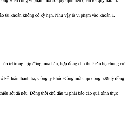
g Biên cũng vi phạm một số quy định liên quan tới quỹ bảo trì.
vào tài khoản không có kỳ hạn. Như vậy là vi phạm vào khoản 1,
hí bảo trì trong hợp đồng mua bán, hợp đồng cho thuê căn hộ chung cư
có kết luận thanh tra, Công ty Phúc Đồng mới chịu đóng 5,99 tỷ đồng
hiếu sót đã nêu. Đồng thời chủ đầu tư phải báo cáo quá trình thực