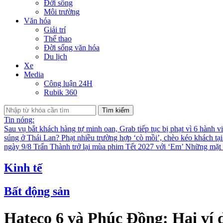
Đời sống
Môi trường
Văn hóa
Giải trí
Thể thao
Đời sống văn hóa
Du lịch
Xe
Media
Công luận 24H
Rubik 360
Tìm kiếm
Tin nóng:
Sau vụ bắt khách hàng tự minh oan, Grab tiếp tục bị phạt vì 6 hành v
súng ở Thái Lan?
Phạt nhiều trường hợp ‘cò mồi’, chèo kéo khách tạ
ngày 9/8
Trấn Thành trở lại mùa phim Tết 2027 với ‘Em’
Những mặt t
Kinh tế
Bất động sản
Hateco 6 và Phúc Đồng: Hai ví 