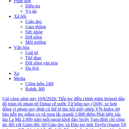
Pháp luật
Điều tra
Vụ án
Xã hội
Giáo dục
Giao thông
Sức khỏe
Đời sống
Môi trường
Văn hóa
Giải trí
Thể thao
Đời sống văn hóa
Du lịch
Xe
Media
Công luận 24H
Rubik 360
Giá vàng sáng nay 10/8/2026: Tiếp tục điều chỉnh giảm
Ireland dẫn
độ trùm tội phạm từ Dubai về nước
Từ hôm nay (10/8), xe hợp
đồng vi phạm quy định có thể bị thu hồi giấy phép
VN-Index dự
báo tiếp tục giằng co và rung lắc quanh 1.800 điểm
Phát hiện xác
tàu La Mã 2.000 năm tuổi ngoài khơi đảo Sicily
Tạm đình chỉ công
tác đối với Giám đốc Sở Giáo dục và Đào tạo tỉnh Tuyên Quang
Từ