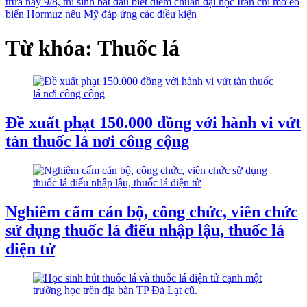
trưa nay 9/8, thí sinh bắt đầu biết điểm chuẩn đại học
Iran chỉ mở eo
biển Hormuz nếu Mỹ đáp ứng các điều kiện
Từ khóa: Thuốc lá
Đề xuất phạt 150.000 đồng với hành vi vứt
tàn thuốc lá nơi công cộng
Nghiêm cấm cán bộ, công chức, viên chức
sử dụng thuốc lá điếu nhập lậu, thuốc lá
điện tử