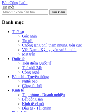
Báo Công Luận
Tin mới
Tìm kiếm
Danh mục
Thời sự
Góc nhìn
Tin tức
Chống lãng phí, tham nhũng, tiêu cực
Việt Nam - Kỷ nguyên vươn mình
Mặt trận
Quốc tế
Tiêu điểm Quốc tế
Thế giới 24h
Công nghệ
Báo chí - Truyền thông
Nghề báo
Công tác hội
Kinh tế
Thị trường - Doanh nghiệp
Bất động sản
Kinh tế vĩ mô
Đầu tư - Tài chính