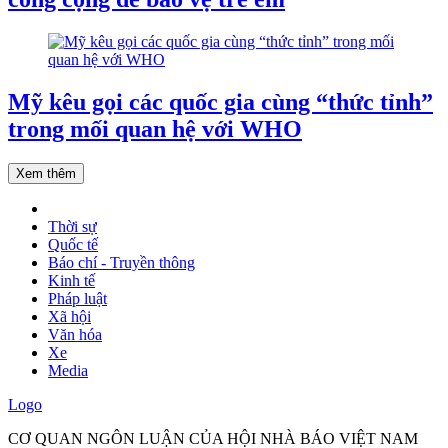
Mỹ kêu gọi các quốc gia cùng “thức tỉnh”
trong mối quan hệ với WHO
Xem thêm
Thời sự
Quốc tế
Báo chí - Truyền thông
Kinh tế
Pháp luật
Xã hội
Văn hóa
Xe
Media
Logo
CƠ QUAN NGÔN LUẬN CỦA HỘI NHÀ BÁO VIỆT NAM