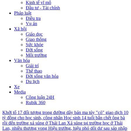
Kinh tế vĩ mô
Đầu tư - Tài chính
Pháp luật
Điều tra
Vụ án
Xã hội
Giáo dục
Giao thông
Sức khỏe
Đời sống
Môi trường
Văn hóa
Giải trí
Thể thao
Đời sống văn hóa
Du lịch
Xe
Media
Công luận 24H
Rubik 360
Khởi tố 17 đối tượng trong đường dây bán ma túy "cỏ" giao dịch 10
tỷ đồng cho học sinh, công nhân
Học sinh 14 tuổi bắn chết ông bà
rồi đến trường xả súng ở Thái Lan
Xả súng tại trường học ở Thái
Lan, nhiều thương vong
Hiệu trưởng, hiệu phó dôi dư sau sáp nhập