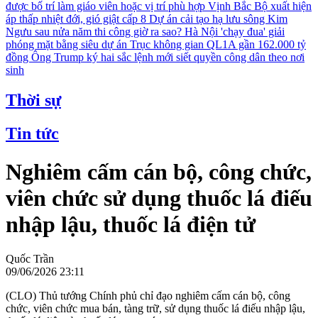
được bố trí làm giáo viên hoặc vị trí phù hợp
Vịnh Bắc Bộ xuất hiện
áp thấp nhiệt đới, gió giật cấp 8
Dự án cải tạo hạ lưu sông Kim
Ngưu sau nửa năm thi công giờ ra sao?
Hà Nội 'chạy đua' giải
phóng mặt bằng siêu dự án Trục không gian QL1A gần 162.000 tỷ
đồng
Ông Trump ký hai sắc lệnh mới siết quyền công dân theo nơi
sinh
Thời sự
Tin tức
Nghiêm cấm cán bộ, công chức,
viên chức sử dụng thuốc lá điếu
nhập lậu, thuốc lá điện tử
Quốc Trần
09/06/2026 23:11
(CLO) Thủ tướng Chính phủ chỉ đạo nghiêm cấm cán bộ, công
chức, viên chức mua bán, tàng trữ, sử dụng thuốc lá điếu nhập lậu,