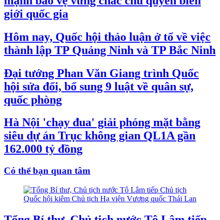
mạnh bảo vệ vững chắc chủ quyền biên
giới quốc gia
Hôm nay, Quốc hội thảo luận ở tổ về việc
thành lập TP Quảng Ninh và TP Bắc Ninh
Đại tướng Phan Văn Giang trình Quốc
hội sửa đổi, bổ sung 9 luật về quân sự,
quốc phòng
Hà Nội 'chạy đua' giải phóng mặt bằng
siêu dự án Trục không gian QL1A gần
162.000 tỷ đồng
Có thể bạn quan tâm
Tổng Bí thư, Chủ tịch nước Tô Lâm tiếp