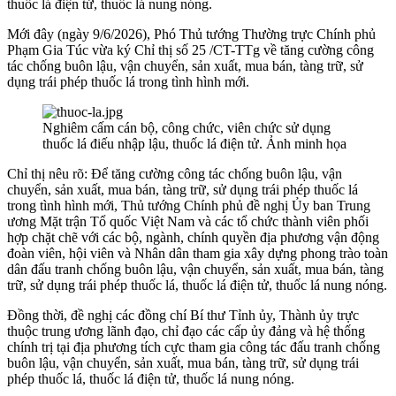
thuốc lá điện tử, thuốc lá nung nóng.
Mới đây (ngày 9/6/2026), Phó Thủ tướng Thường trực Chính phủ
Phạm Gia Túc vừa ký Chỉ thị số 25 /CT-TTg về tăng cường công
tác chống buôn lậu, vận chuyển, sản xuất, mua bán, tàng trữ, sử
dụng trái phép thuốc lá trong tình hình mới.
Nghiêm cấm cán bộ, công chức, viên chức sử dụng
thuốc lá điếu nhập lậu, thuốc lá điện tử. Ảnh minh họa
Chỉ thị nêu rõ: Để tăng cường công tác chống buôn lậu, vận
chuyển, sản xuất, mua bán, tàng trữ, sử dụng trái phép thuốc lá
trong tình hình mới, Thủ tướng Chính phủ đề nghị Ủy ban Trung
ương Mặt trận Tổ quốc Việt Nam và các tổ chức thành viên phối
hợp chặt chẽ với các bộ, ngành, chính quyền địa phương vận động
đoàn viên, hội viên và Nhân dân tham gia xây dựng phong trào toàn
dân đấu tranh chống buôn lậu, vận chuyển, sản xuất, mua bán, tàng
trữ, sử dụng trái phép thuốc lá, thuốc lá điện tử, thuốc lá nung nóng.
Đồng thời, đề nghị các đồng chí Bí thư Tỉnh ủy, Thành ủy trực
thuộc trung ương lãnh đạo, chỉ đạo các cấp ủy đảng và hệ thống
chính trị tại địa phương tích cực tham gia công tác đấu tranh chống
buôn lậu, vận chuyển, sản xuất, mua bán, tàng trữ, sử dụng trái
phép thuốc lá, thuốc lá điện tử, thuốc lá nung nóng.