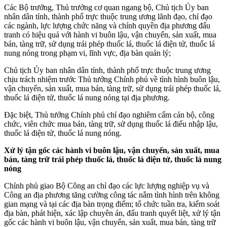
Các Bộ trưởng, Thủ trưởng cơ quan ngang bộ, Chủ tịch Ủy ban
nhân dân tỉnh, thành phố trực thuộc trung ương lãnh đạo, chỉ đạo
các ngành, lực lượng chức năng và chính quyền địa phương đấu
tranh có hiệu quả với hành vi buôn lậu, vận chuyển, sản xuất, mua
bán, tàng trữ, sử dụng trái phép thuốc lá, thuốc lá điện tử, thuốc lá
nung nóng trong phạm vi, lĩnh vực, địa bàn quản lý;
Chủ tịch Ủy ban nhân dân tỉnh, thành phố trực thuộc trung ương
chịu trách nhiệm trước Thủ tướng Chính phủ về tình hình buôn lậu,
vận chuyển, sản xuất, mua bán, tàng trữ, sử dụng trái phép thuốc lá,
thuốc lá điện tử, thuốc lá nung nóng tại địa phương.
Đặc biệt, Thủ tướng Chính phủ chỉ đạo nghiêm cấm cán bộ, công
chức, viên chức mua bán, tàng trữ, sử dụng thuốc lá điếu nhập lậu,
thuốc lá điện tử, thuốc lá nung nóng.
Xử lý tận gốc các hành vi buôn lậu, vận chuyển, sản xuất, mua
bán, tàng trữ trái phép thuốc lá, thuốc lá điện tử, thuốc lá nung
nóng
Chính phủ giao Bộ Công an chỉ đạo các lực lượng nghiệp vụ và
Công an địa phương tăng cường công tác nắm tình hình trên không
gian mạng và tại các địa bàn trọng điểm; tổ chức tuần tra, kiểm soát
địa bàn, phát hiện, xác lập chuyên án, đấu tranh quyết liệt, xử lý tận
gốc các hành vi buôn lậu, vận chuyển, sản xuất, mua bán, tàng trữ