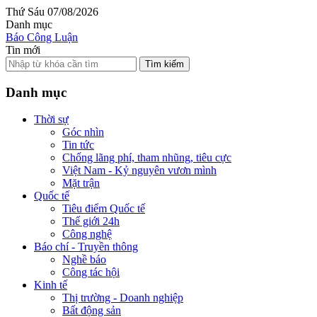
Thứ Sáu 07/08/2026
Danh mục
Báo Công Luận
Tin mới
Tìm kiếm
Danh mục
Thời sự
Góc nhìn
Tin tức
Chống lãng phí, tham nhũng, tiêu cực
Việt Nam - Kỷ nguyên vươn mình
Mặt trận
Quốc tế
Tiêu điểm Quốc tế
Thế giới 24h
Công nghệ
Báo chí - Truyền thông
Nghề báo
Công tác hội
Kinh tế
Thị trường - Doanh nghiệp
Bất động sản