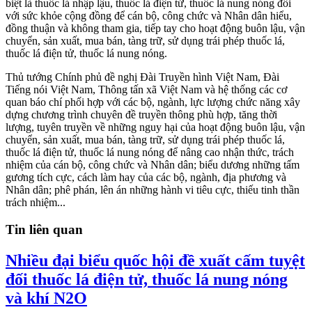
biệt là thuốc lá nhập lậu, thuốc lá điện tử, thuốc lá nung nóng đối
với sức khỏe cộng đồng để cán bộ, công chức và Nhân dân hiểu,
đồng thuận và không tham gia, tiếp tay cho hoạt động buôn lậu, vận
chuyển, sản xuất, mua bán, tàng trữ, sử dụng trái phép thuốc lá,
thuốc lá điện tử, thuốc lá nung nóng.
Thủ tướng Chính phủ đề nghị Đài Truyền hình Việt Nam, Đài
Tiếng nói Việt Nam, Thông tấn xã Việt Nam và hệ thống các cơ
quan báo chí phối hợp với các bộ, ngành, lực lượng chức năng xây
dựng chương trình chuyên đề truyền thông phù hợp, tăng thời
lượng, tuyên truyền về những nguy hại của hoạt động buôn lậu, vận
chuyển, sản xuất, mua bán, tàng trữ, sử dụng trái phép thuốc lá,
thuốc lá điện tử, thuốc lá nung nóng để nâng cao nhận thức, trách
nhiệm của cán bộ, công chức và Nhân dân; biểu dương những tấm
gương tích cực, cách làm hay của các bộ, ngành, địa phương và
Nhân dân; phê phán, lên án những hành vi tiêu cực, thiếu tinh thần
trách nhiệm...
Tin liên quan
Nhiều đại biểu quốc hội đề xuất cấm tuyệt
đối thuốc lá điện tử, thuốc lá nung nóng
và khí N2O