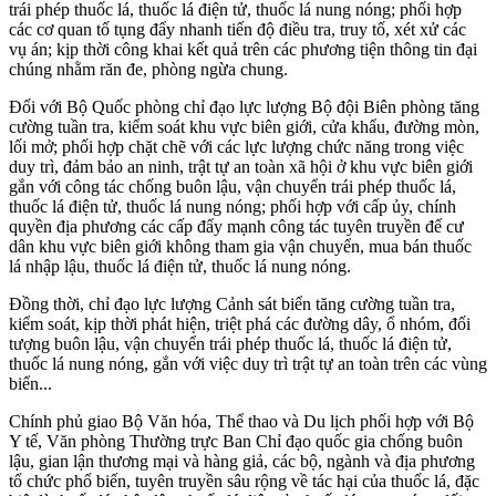
trái phép thuốc lá, thuốc lá điện tử, thuốc lá nung nóng; phối hợp
các cơ quan tố tụng đẩy nhanh tiến độ điều tra, truy tố, xét xử các
vụ án; kịp thời công khai kết quả trên các phương tiện thông tin đại
chúng nhằm răn đe, phòng ngừa chung.
Đối với Bộ Quốc phòng chỉ đạo lực lượng Bộ đội Biên phòng tăng
cường tuần tra, kiểm soát khu vực biên giới, cửa khẩu, đường mòn,
lối mở; phối hợp chặt chẽ với các lực lượng chức năng trong việc
duy trì, đảm bảo an ninh, trật tự an toàn xã hội ở khu vực biên giới
gắn với công tác chống buôn lậu, vận chuyển trái phép thuốc lá,
thuốc lá điện tử, thuốc lá nung nóng; phối hợp với cấp ủy, chính
quyền địa phương các cấp đẩy mạnh công tác tuyên truyền để cư
dân khu vực biên giới không tham gia vận chuyển, mua bán thuốc
lá nhập lậu, thuốc lá điện tử, thuốc lá nung nóng.
Đồng thời, chỉ đạo lực lượng Cảnh sát biển tăng cường tuần tra,
kiểm soát, kịp thời phát hiện, triệt phá các đường dây, ổ nhóm, đối
tượng buôn lậu, vận chuyển trái phép thuốc lá, thuốc lá điện tử,
thuốc lá nung nóng, gắn với việc duy trì trật tự an toàn trên các vùng
biển...
Chính phủ giao Bộ Văn hóa, Thể thao và Du lịch phối hợp với Bộ
Y tế, Văn phòng Thường trực Ban Chỉ đạo quốc gia chống buôn
lậu, gian lận thương mại và hàng giả, các bộ, ngành và địa phương
tổ chức phổ biến, tuyên truyền sâu rộng về tác hại của thuốc lá, đặc