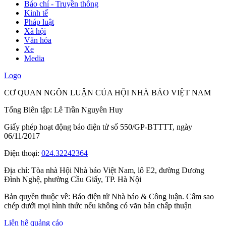
Báo chí - Truyền thông
Kinh tế
Pháp luật
Xã hội
Văn hóa
Xe
Media
Logo
CƠ QUAN NGÔN LUẬN CỦA HỘI NHÀ BÁO VIỆT NAM
Tổng Biên tập: Lê Trần Nguyên Huy
Giấy phép hoạt động báo điện tử số 550/GP-BTTTT, ngày
06/11/2017
Điện thoại:
024.32242364
Địa chỉ:
Tòa nhà Hội Nhà báo Việt Nam, lô E2, đường Dương
Đình Nghệ, phường Cầu Giấy, TP. Hà Nội
Bản quyền thuộc về: Báo điện tử Nhà báo & Công luận. Cấm sao
chép dưới mọi hình thức nếu không có văn bản chấp thuận
Liên hệ quảng cáo