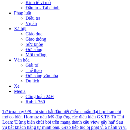
Kinh tế vĩ mô
Đầu tư - Tài chính
Pháp luật
Điều tra
Vụ án
Xã hội
Giáo dục
Giao thông
Sức khỏe
Đời sống
Môi trường
Văn hóa
Giải trí
Thể thao
Đời sống văn hóa
Du lịch
Xe
Media
Công luận 24H
Rubik 360
Từ trưa nay 9/8, thí sinh bắt đầu biết điểm chuẩn đại học
Iran chỉ
mở eo biển Hormuz nếu Mỹ đáp ứng các điều kiện
GS.TS Từ Thị
Loan: 'Đừng biến chửi bới trên mạng thành câu view gây hại'
Sau
vụ bắt khách hàng tự minh oan, Grab tiếp tục bị phạt vì 6 hành vi vi