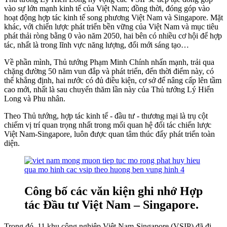
vào sự lớn mạnh kinh tế của Việt Nam; đồng thời, đóng góp vào
hoạt động hợp tác kinh tế song phương Việt Nam và Singapore. Mặt
khác, với chiến lược phát triển bền vững của Việt Nam và mục tiêu
phát thải ròng bằng 0 vào năm 2050, hai bên có nhiều cơ hội để hợp
tác, nhất là trong lĩnh vực năng lượng, đổi mới sáng tạo…
Về phần mình, Thủ tướng Phạm Minh Chính nhấn mạnh, trải qua
chặng đường 50 năm vun đắp và phát triển, đến thời điểm này, có
thể khẳng định, hai nước có đủ điều kiện, cơ sở để nâng cấp lên tầm
cao mới, nhất là sau chuyến thăm lần này của Thủ tướng Lý Hiển
Long và Phu nhân.
Theo Thủ tướng, hợp tác kinh tế - đầu tư - thương mại là trụ cột
chiếm vị trí quan trọng nhất trong mối quan hệ đối tác chiến lược
Việt Nam-Singapore, luôn được quan tâm thúc đẩy phát triển toàn
diện.
Công bố các văn kiện ghi nhớ Hợp
tác Đầu tư Việt Nam – Singapore.
Trong đó, 11 khu công nghiệp Việt Nam-Singapore (VSIP) đã đi