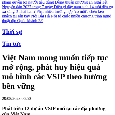
phạm quyền lợi người tiêu dùng
Đồng thuận phương án nghỉ Tết
Nguyên đán 2027 trong 7 ngày
Điều gì đẩy nam sinh 14 tuổi đến vụ
xả súng ở Thái Lan?
Phạt nhiều trường hợp ‘cò mồi’, chèo kéo
khách tại sân bay Nội Bài
Hà Nội tổ chức nhiều chương trình nghệ
thuật dịp Quốc khánh 2/9
Thời sự
Tin tức
Việt Nam mong muốn tiếp tục
mở rộng, phát huy hiệu quả
mô hình các VSIP theo hướng
bền vững
29/08/2023 06:50
Phát triển 12 dự án VSIP mới tại các địa phương
của Việt Nam