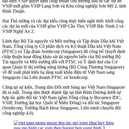
đại diện VSIP quyết định chấp thuận chủ trương đầu tư các dự án
VSIP mới gồm VSIP Lạng Sơn và Khu công nghiệp Sơn Mỹ 2, tỉnh
Bình Thuận.
Hai Thủ tướng và các đại biểu cũng thực hiện nghi thức khởi công
các dự án mới của VSIP gồm VSIP Cần Thơ, VSIP Bắc Ninh 2 và
VSIP Nghệ An 2.
Lãnh đạo Bộ Tài nguyên và Môi trường và Tập đoàn Dầu khí Việt
Nam, Tổng công ty Cổ phần dịch vụ Kỹ thuật Dầu khí Việt Nam
(PTSC) và Tập đoàn Sembcorp (Singapore) đã công bố Quyết định
chấp thuận hoạt động khảo sát tài nguyên biển của Bộ trưởng Bộ
Tài nguyên và Môi trường đối với PTSC và Ý định thư của Cơ
quan Quản lý thị trường năng lượng (Bộ Công Thương Singapore)
về đề xuất phát triển hạ tầng xuất khẩu điện từ Việt Nam sang
Singapore của Liên doanh PTSC và Sembcorp.
Cũng tại sự kiện, Trung tâm Đổi mới Sáng tạo Việt Nam-Singapore
đã ra mắt. Trung tâm được thành lập tại tỉnh Bình Dương dưới sự
hợp tác giữa đối tác Việt Nam (gồm Tổng công ty Becamex IDC,
VSIP, Trường đại học Quốc tế Miền Đông) và đối tác Singapore
(Sembcorp, Trường Bách khoa Singapore, Liên minh chuyển đổi
công nghiệp 4.0).