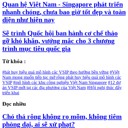
Quan hệ Việt Nam - Singapore phát triển
nhanh chóng, chưa bao giờ tốt đẹp và toàn
diện như hiện nay
Sẽ trình Quốc hội ban hành cơ chế tháo
gỡ khó khăn, vướng mắc cho 3 chương
trình mục tiêu quốc gia
Từ khóa :
#hát huy hiệu quả mô hình các VSIP theo hướng bền vững
#Việt
Nam mong muốn tiếp tục mở rộng phát huy hiệu quả mô hình các
VSIP
#mô hình các khu công nghiệp Việt Nam Singapore
#12 dự
án VSIP mới tại các địa phương của Việt Nam
#Hội nghị thúc đẩy
triển khai
Đọc nhiều
Chó thả rông không rọ mõm, không tiêm
phòng dại, ai sẽ xử phạt?