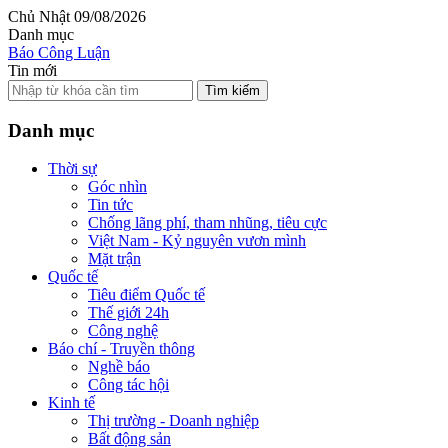
Chủ Nhật 09/08/2026
Danh mục
Báo Công Luận
Tin mới
Tìm kiếm
Danh mục
Thời sự
Góc nhìn
Tin tức
Chống lãng phí, tham nhũng, tiêu cực
Việt Nam - Kỷ nguyên vươn mình
Mặt trận
Quốc tế
Tiêu điểm Quốc tế
Thế giới 24h
Công nghệ
Báo chí - Truyền thông
Nghề báo
Công tác hội
Kinh tế
Thị trường - Doanh nghiệp
Bất động sản