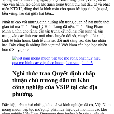
vào vận hành, tạo động lực quan trọng trong thu hút đầu tư và phát
triển KTXH, đồng thời là hình mẫu cho quan hệ hợp tác hiệu quả,
bền vững, lâu dài giữa hai bên...
Nhất trí cao với những định hướng lớn trong quan hệ hai nước thời
gian tới mà Thủ tướng Lý Hiển Long đã nêu, Thủ tướng Phạm
Minh Chính cho rằng, cần tập trung kết nối hai nền kinh tế, tập
trung vào các lĩnh vực mới như chuyển đổi số, chuyển đổi xanh,
kinh tế tuần hoàn, kinh tế chia sẻ, đổi mới sáng tạo, đào tạo nhân
lực. Đây cũng là những lĩnh vực mà Việt Nam cần học học nhiều
hơn ở Singapore.
Nghi thức trao Quyết định chấp
thuận chủ trương đầu tư Khu
công nghiệp của VSIP tại các địa
phương.
Đặc biệt, trên cơ sở những kết quả và kinh nghiệm đã có, Việt Nam
mong muốn tiếp tục mở rộng, phát huy hiệu quả mô hình các khu
công nghiệp Việt Nam-Singapore theo hướng bền vững, tiến tới