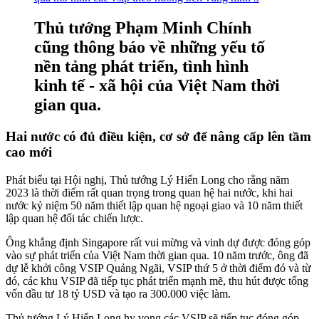
Thủ tướng Phạm Minh Chính
cũng thông báo về những yếu tố
nền tảng phát triển, tình hình
kinh tế - xã hội của Việt Nam thời
gian qua.
Hai nước có đủ điều kiện, cơ sở để nâng cấp lên tầm
cao mới
Phát biểu tại Hội nghị, Thủ tướng Lý Hiển Long cho rằng năm
2023 là thời điểm rất quan trọng trong quan hệ hai nước, khi hai
nước kỷ niệm 50 năm thiết lập quan hệ ngoại giao và 10 năm thiết
lập quan hệ đối tác chiến lược.
Ông khẳng định Singapore rất vui mừng và vinh dự được đóng góp
vào sự phát triển của Việt Nam thời gian qua. 10 năm trước, ông đã
dự lễ khởi công VSIP Quảng Ngãi, VSIP thứ 5 ở thời điểm đó và từ
đó, các khu VSIP đã tiếp tục phát triển mạnh mẽ, thu hút được tổng
vốn đầu tư 18 tỷ USD và tạo ra 300.000 việc làm.
Thủ tướng Lý Hiển Long hy vọng các VSIP sẽ tiếp tục đóng góp