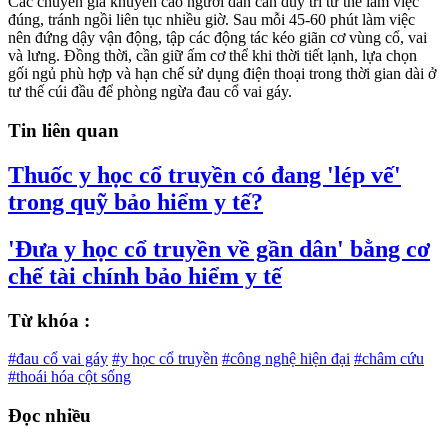
Các chuyên gia khuyến cáo người dân cần duy trì tư thế làm việc
đúng, tránh ngồi liên tục nhiều giờ. Sau mỗi 45-60 phút làm việc
nên đứng dậy vận động, tập các động tác kéo giãn cơ vùng cổ, vai
và lưng. Đồng thời, cần giữ ấm cơ thể khi thời tiết lạnh, lựa chọn
gối ngủ phù hợp và hạn chế sử dụng điện thoại trong thời gian dài ở
tư thế cúi đầu để phòng ngừa đau cổ vai gáy.
Tin liên quan
Thuốc y học cổ truyền có đang 'lép vế'
trong quỹ bảo hiểm y tế?
'Đưa y học cổ truyền về gần dân' bằng cơ
chế tài chính bảo hiểm y tế
Từ khóa :
#đau cổ vai gáy
#y học cổ truyền
#công nghệ hiện đại
#châm cứu
#thoái hóa cột sống
Đọc nhiều