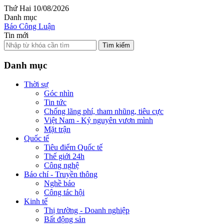
Thứ Hai 10/08/2026
Danh mục
Báo Công Luận
Tin mới
Tìm kiếm
Danh mục
Thời sự
Góc nhìn
Tin tức
Chống lãng phí, tham nhũng, tiêu cực
Việt Nam - Kỷ nguyên vươn mình
Mặt trận
Quốc tế
Tiêu điểm Quốc tế
Thế giới 24h
Công nghệ
Báo chí - Truyền thông
Nghề báo
Công tác hội
Kinh tế
Thị trường - Doanh nghiệp
Bất động sản