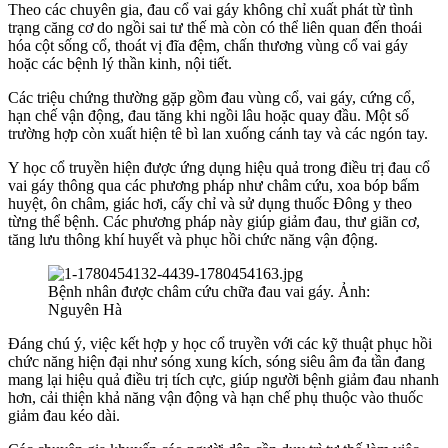
Theo các chuyên gia, đau cổ vai gáy không chỉ xuất phát từ tình
trạng căng cơ do ngồi sai tư thế mà còn có thể liên quan đến thoái
hóa cột sống cổ, thoát vị đĩa đệm, chấn thương vùng cổ vai gáy
hoặc các bệnh lý thần kinh, nội tiết.
Các triệu chứng thường gặp gồm đau vùng cổ, vai gáy, cứng cổ,
hạn chế vận động, đau tăng khi ngồi lâu hoặc quay đầu. Một số
trường hợp còn xuất hiện tê bì lan xuống cánh tay và các ngón tay.
Y học cổ truyền hiện được ứng dụng hiệu quả trong điều trị đau cổ
vai gáy thông qua các phương pháp như châm cứu, xoa bóp bấm
huyệt, ôn châm, giác hơi, cấy chỉ và sử dụng thuốc Đông y theo
từng thể bệnh. Các phương pháp này giúp giảm đau, thư giãn cơ,
tăng lưu thông khí huyết và phục hồi chức năng vận động.
Bệnh nhân được châm cứu chữa đau vai gáy. Ảnh:
Nguyên Hà
Đáng chú ý, việc kết hợp y học cổ truyền với các kỹ thuật phục hồi
chức năng hiện đại như sóng xung kích, sóng siêu âm đa tần đang
mang lại hiệu quả điều trị tích cực, giúp người bệnh giảm đau nhanh
hơn, cải thiện khả năng vận động và hạn chế phụ thuộc vào thuốc
giảm đau kéo dài.