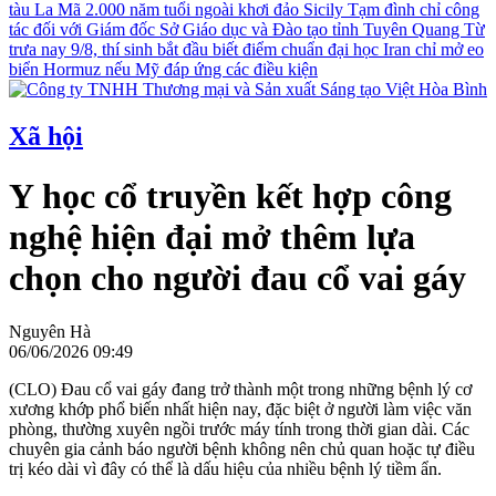
tàu La Mã 2.000 năm tuổi ngoài khơi đảo Sicily
Tạm đình chỉ công
tác đối với Giám đốc Sở Giáo dục và Đào tạo tỉnh Tuyên Quang
Từ
trưa nay 9/8, thí sinh bắt đầu biết điểm chuẩn đại học
Iran chỉ mở eo
biển Hormuz nếu Mỹ đáp ứng các điều kiện
Xã hội
Y học cổ truyền kết hợp công
nghệ hiện đại mở thêm lựa
chọn cho người đau cổ vai gáy
Nguyên Hà
06/06/2026 09:49
(CLO) Đau cổ vai gáy đang trở thành một trong những bệnh lý cơ
xương khớp phổ biến nhất hiện nay, đặc biệt ở người làm việc văn
phòng, thường xuyên ngồi trước máy tính trong thời gian dài. Các
chuyên gia cảnh báo người bệnh không nên chủ quan hoặc tự điều
trị kéo dài vì đây có thể là dấu hiệu của nhiều bệnh lý tiềm ẩn.