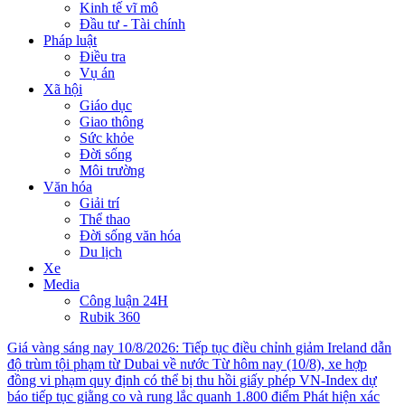
Kinh tế vĩ mô
Đầu tư - Tài chính
Pháp luật
Điều tra
Vụ án
Xã hội
Giáo dục
Giao thông
Sức khỏe
Đời sống
Môi trường
Văn hóa
Giải trí
Thể thao
Đời sống văn hóa
Du lịch
Xe
Media
Công luận 24H
Rubik 360
Giá vàng sáng nay 10/8/2026: Tiếp tục điều chỉnh giảm
Ireland dẫn
độ trùm tội phạm từ Dubai về nước
Từ hôm nay (10/8), xe hợp
đồng vi phạm quy định có thể bị thu hồi giấy phép
VN-Index dự
báo tiếp tục giằng co và rung lắc quanh 1.800 điểm
Phát hiện xác