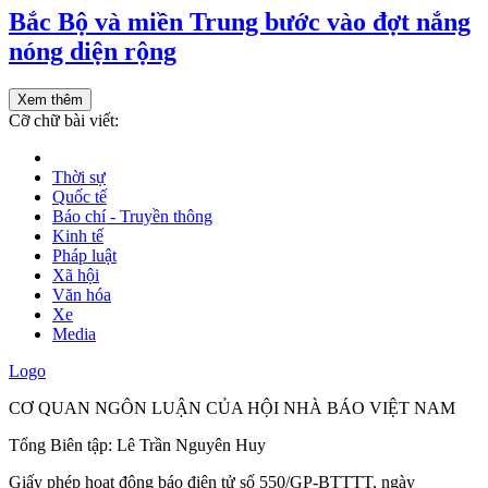
Bắc Bộ và miền Trung bước vào đợt nắng
nóng diện rộng
Xem thêm
Cỡ chữ bài viết:
Thời sự
Quốc tế
Báo chí - Truyền thông
Kinh tế
Pháp luật
Xã hội
Văn hóa
Xe
Media
Logo
CƠ QUAN NGÔN LUẬN CỦA HỘI NHÀ BÁO VIỆT NAM
Tổng Biên tập: Lê Trần Nguyên Huy
Giấy phép hoạt động báo điện tử số 550/GP-BTTTT, ngày