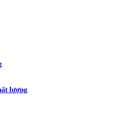
g
hất lượng