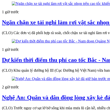
1 giờ trước
Ngăn chặn xe tải nghi làm rơi vật sắc nhọn
(CLO) Các đơn vị đã phối hợp rà soát, chốt chặn xe tải nghi làm rơ
1 giờ trước
Dự kiến thời điểm thu phí cao tốc Bắc - 
(CLO) Khu quản lý đường bộ III (Cục Đường bộ Việt Nam) vừa ban hà
2 giờ trước
Nghệ An: Quân và dân đồng lòng xây kè đ
(CLO) Trước nguy cơ sạt lở bờ sông khi mùa mưa lũ cận kề, nhiều c