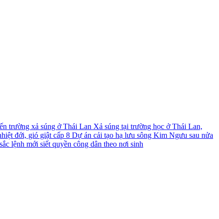
́n trường xả súng ở Thái Lan
Xả súng tại trường học ở Thái Lan,
iệt đới, gió giật cấp 8
Dự án cải tạo hạ lưu sông Kim Ngưu sau nửa
ắc lệnh mới siết quyền công dân theo nơi sinh