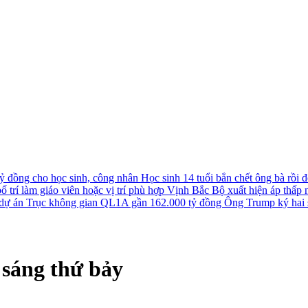
tỷ đồng cho học sinh, công nhân
Học sinh 14 tuổi bắn chết ông bà rồi đê
 trí làm giáo viên hoặc vị trí phù hợp
Vịnh Bắc Bộ xuất hiện áp thấp nh
u dự án Trục không gian QL1A gần 162.000 tỷ đồng
Ông Trump ký hai s
 sáng thứ bảy