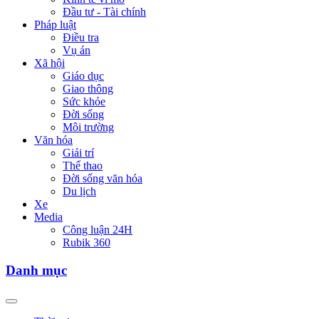
Đầu tư - Tài chính
Pháp luật
Điều tra
Vụ án
Xã hội
Giáo dục
Giao thông
Sức khỏe
Đời sống
Môi trường
Văn hóa
Giải trí
Thể thao
Đời sống văn hóa
Du lịch
Xe
Media
Công luận 24H
Rubik 360
Danh mục