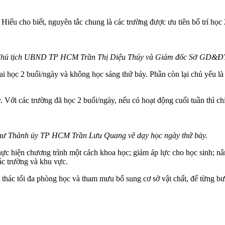
ho biết, nguyên tắc chung là các trường được ưu tiên bố trí học 2
ó Chủ tịch UBND TP HCM Trần Thị Diệu Thúy và Giám đốc Sở GD&
i học 2 buổi/ngày và không học sáng thứ bảy. Phần còn lại chủ yếu l
. Với các trường đã học 2 buổi/ngày, nếu có hoạt động cuối tuần thì ch
ư Thành ủy TP HCM Trần Lưu Quang về dạy học ngày thứ bảy.
 hiện chương trình một cách khoa học; giảm áp lực cho học sinh; nâng
ác trường và khu vực.
i thác tối đa phòng học và tham mưu bổ sung cơ sở vật chất, để từng b