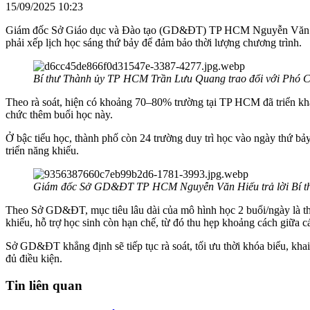
15/09/2025 10:23
Giám đốc Sở Giáo dục và Đào tạo (GD&ĐT) TP HCM Nguyễn Văn Hiếu c
phải xếp lịch học sáng thứ bảy để đảm bảo thời lượng chương trình.
Bí thư Thành ủy TP HCM Trần Lưu Quang trao đổi với Ph
Theo rà soát, hiện có khoảng 70–80% trường tại TP HCM đã triển kha
chức thêm buổi học này.
Ở bậc tiểu học, thành phố còn 24 trường duy trì học vào ngày thứ bảy
triển năng khiếu.
Giám đốc Sở GD&ĐT TP HCM Nguyễn Văn Hiếu trả lời Bí th
Theo Sở GD&ĐT, mục tiêu lâu dài của mô hình học 2 buổi/ngày là thực
khiếu, hỗ trợ học sinh còn hạn chế, từ đó thu hẹp khoảng cách giữa c
Sở GD&ĐT khẳng định sẽ tiếp tục rà soát, tối ưu thời khóa biểu, kha
đủ điều kiện.
Tin liên quan