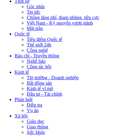
Thời sự
Góc nhìn
Tin tức
Chống lãng phí, tham nhũng, tiêu cực
Việt Nam - Kỷ nguyên vươn mình
Mặt trận
Quốc tế
Tiêu điểm Quốc tế
Thế giới 24h
Công nghệ
Báo chí - Truyền thông
Nghề báo
Công tác hội
Kinh tế
Thị trường - Doanh nghiệp
Bất động sản
Kinh tế vĩ mô
Đầu tư - Tài chính
Pháp luật
Điều tra
Vụ án
Xã hội
Giáo dục
Giao thông
Sức khỏe