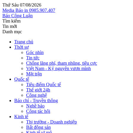
Thứ Sáu 07/08/2026
Media
Báo in
0985.907.407
Báo Công Luận
Tìm kiếm
Tin mới
Danh mục
Trang chủ
Thời sự
Góc nhìn
Tin tức
Chống lãng phí, tham nhũng, tiêu cực
Việt Nam - Kỷ nguyên vươn mình
Mặt trận
Quốc tế
Tiêu điểm Quốc tế
Thế giới 24h
Công nghệ
Báo chí - Truyền thông
Nghề báo
Công tác hội
Kinh tế
Thị trường - Doanh nghiệp
Bất động sản
Kinh tế vĩ mô