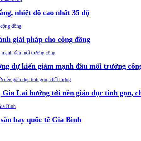
ắng, nhiệt độ cao nhất 35 độ
ành giải pháp cho cộng đồng
ơng dự kiến giảm mạnh đầu mối trường côn
 Gia Lai hướng tới nền giáo dục tinh gọn, c
 sân bay quốc tế Gia Bình