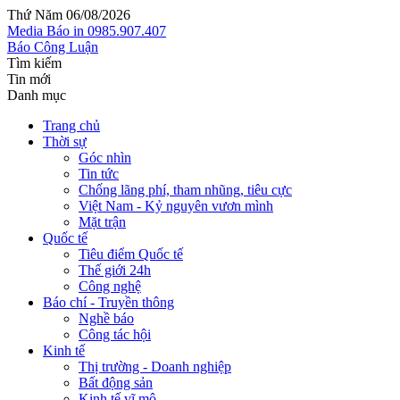
Thứ Năm 06/08/2026
Media
Báo in
0985.907.407
Báo Công Luận
Tìm kiếm
Tin mới
Danh mục
Trang chủ
Thời sự
Góc nhìn
Tin tức
Chống lãng phí, tham nhũng, tiêu cực
Việt Nam - Kỷ nguyên vươn mình
Mặt trận
Quốc tế
Tiêu điểm Quốc tế
Thế giới 24h
Công nghệ
Báo chí - Truyền thông
Nghề báo
Công tác hội
Kinh tế
Thị trường - Doanh nghiệp
Bất động sản
Kinh tế vĩ mô