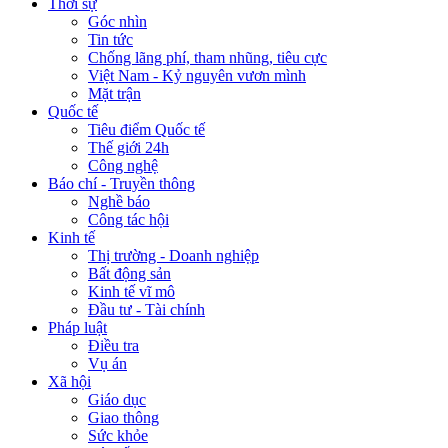
Thời sự
Góc nhìn
Tin tức
Chống lãng phí, tham nhũng, tiêu cực
Việt Nam - Kỷ nguyên vươn mình
Mặt trận
Quốc tế
Tiêu điểm Quốc tế
Thế giới 24h
Công nghệ
Báo chí - Truyền thông
Nghề báo
Công tác hội
Kinh tế
Thị trường - Doanh nghiệp
Bất động sản
Kinh tế vĩ mô
Đầu tư - Tài chính
Pháp luật
Điều tra
Vụ án
Xã hội
Giáo dục
Giao thông
Sức khỏe