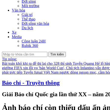
Đời sống
Môi trường
Văn hóa
Giải trí
Thể thao
Đời sống văn hóa
Du lịch
Xe
Media
Công luận 24H
Rubik 360
Tìm kiếm
Tin nóng:
Bài toán khó khi ra đề thi lại cho 328 thí sinh Tuyên Quang
Hé lộ hìn
giường
FIFA xin lỗi vụ 'bán World Cup', Chủ tịch Infantino vẫn đượ
phát trực tiếp
Tuyển futsal Việt Nam ngược dòng ngoạn mục, cầm hò
Báo chí - Truyền thông
Giải Báo chí Quốc gia lần thứ XX – năm 2
Ảnh báo chí còn thiếu dấu ấn ả