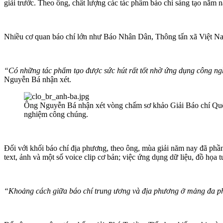
giải trước. Theo ông, chất lượng các tác phẩm báo chí sáng tạo năm n
Nhiều cơ quan báo chí lớn như Báo Nhân Dân, Thông tấn xã Việt Na
“Có những tác phẩm tạo được sức hút rất tốt nhờ ứng dụng công ng
Nguyễn Bá nhận xét.
Ông Nguyễn Bá nhận xét vòng chấm sơ khảo Giải Báo chí Quốc 
nghiệm công chúng.
Đối với khối báo chí địa phương, theo ông, mùa giải năm nay đã phầ
text, ảnh và một số voice clip cơ bản; việc ứng dụng dữ liệu, đồ họa t
“Khoảng cách giữa báo chí trung ương và địa phương ở mảng đa phư