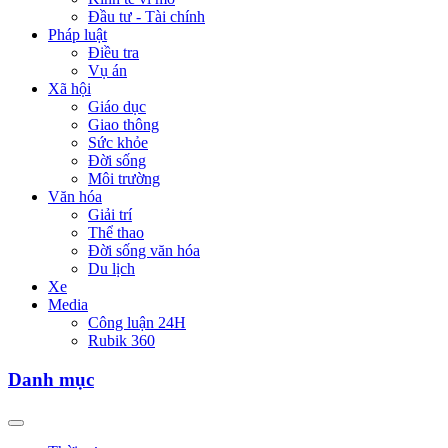
Đầu tư - Tài chính
Pháp luật
Điều tra
Vụ án
Xã hội
Giáo dục
Giao thông
Sức khỏe
Đời sống
Môi trường
Văn hóa
Giải trí
Thể thao
Đời sống văn hóa
Du lịch
Xe
Media
Công luận 24H
Rubik 360
Danh mục