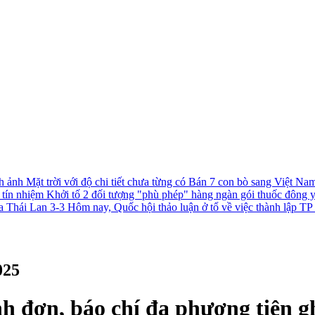
h ảnh Mặt trời với độ chi tiết chưa từng có
Bán 7 con bò sang Việt Nam 
c tín nhiệm
Khởi tố 2 đối tượng "phù phép" hàng ngàn gói thuốc đông 
a Thái Lan 3-3
Hôm nay, Quốc hội thảo luận ở tổ về việc thành lập 
025
nh đơn, báo chí đa phương tiện g