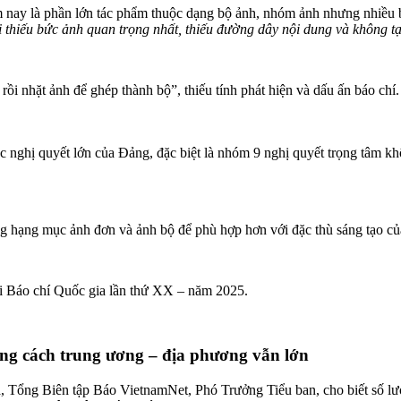
nay là phần lớn tác phẩm thuộc dạng bộ ảnh, nhóm ảnh nhưng nhiều bộ 
 thiếu bức ảnh quan trọng nhất, thiếu đường dây nội dung và không t
ồi nhặt ảnh để ghép thành bộ”, thiếu tính phát hiện và dấu ấn báo chí.
ác nghị quyết lớn của Đảng, đặc biệt là nhóm 9 nghị quyết trọng tâm k
g hạng mục ảnh đơn và ảnh bộ để phù hợp hơn với đặc thù sáng tạo của
i Báo chí Quốc gia lần thứ XX – năm 2025.
ảng cách trung ương – địa phương vẫn lớn
 Tổng Biên tập Báo VietnamNet, Phó Trưởng Tiểu ban, cho biết số lư