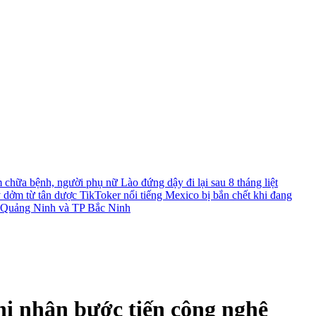
chữa bệnh, người phụ nữ Lào đứng dậy đi lại sau 8 tháng liệt
y dởm từ tân dược
TikToker nổi tiếng Mexico bị bắn chết khi đang
TP Quảng Ninh và TP Bắc Ninh
hi nhận bước tiến công nghệ