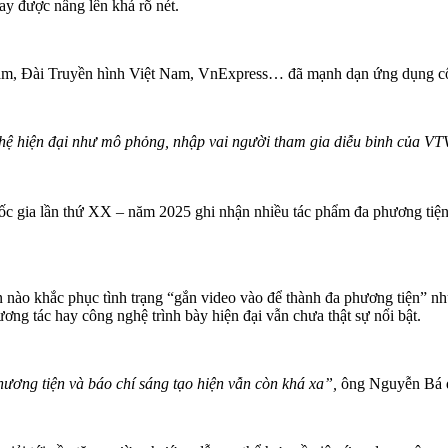
ay được nâng lên khá rõ nét.
m, Đài Truyền hình Việt Nam, VnExpress… đã mạnh dạn ứng dụng công
hệ hiện đại như mô phỏng, nhập vai người tham gia diễu binh của V
gia lần thứ XX – năm 2025 ghi nhận nhiều tác phẩm đa phương tiện, 
n nào khắc phục tình trạng “gắn video vào để thành đa phương tiện” n
ương tác hay công nghệ trình bày hiện đại vẫn chưa thật sự nổi bật.
ơng tiện và báo chí sáng tạo hiện vẫn còn khá xa”,
ông Nguyễn Bá đ