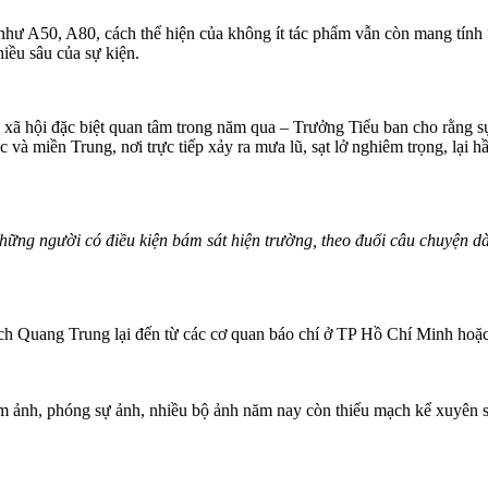
như A50, A80, cách thể hiện của không ít tác phẩm vẫn còn mang tính 
iều sâu của sự kiện.
ợc xã hội đặc biệt quan tâm trong năm qua – Trưởng Tiểu ban cho rằng 
và miền Trung, nơi trực tiếp xảy ra mưa lũ, sạt lở nghiêm trọng, lại 
những người có điều kiện bám sát hiện trường, theo đuổi câu chuyện dài
dịch Quang Trung lại đến từ các cơ quan báo chí ở TP Hồ Chí Minh hoặ
nh, phóng sự ảnh, nhiều bộ ảnh năm nay còn thiếu mạch kể xuyên suố