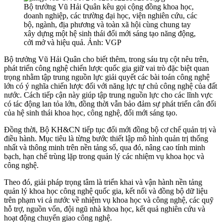
Bộ trưởng Vũ Hải Quân kêu gọi cộng đồng khoa học,
doanh nghiệp, các trường đại học, viện nghiên cứu, các
bộ, ngành, địa phương và toàn xã hội cùng chung tay
xây dựng một hệ sinh thái đổi mới sáng tạo năng động,
cởi mở và hiệu quả. Ảnh: VGP
Bộ trưởng Vũ Hải Quân cho biết thêm, trong sáu trụ cột nêu trên,
phát triển công nghệ chiến lược quốc gia giữ vai trò đặc biệt quan
trọng nhằm tập trung nguồn lực giải quyết các bài toán công nghệ
lớn có ý nghĩa chiến lược đối với năng lực tự chủ công nghệ của đất
nước. Cách tiếp cận này giúp tập trung nguồn lực cho các lĩnh vực
có tác động lan tỏa lớn, đồng thời vẫn bảo đảm sự phát triển cân đối
của hệ sinh thái khoa học, công nghệ, đổi mới sáng tạo.
Đồng thời, Bộ KH&CN tiếp tục đổi mới đồng bộ cơ chế quản trị và
điều hành. Mục tiêu là từng bước thiết lập mô hình quản trị thống
nhất và thông minh trên nền tảng số, qua đó, nâng cao tính minh
bạch, hạn chế trùng lặp trong quản lý các nhiệm vụ khoa học và
công nghệ.
Theo đó, giải pháp trọng tâm là triển khai và vận hành nền tảng
quản lý khoa học công nghệ quốc gia, kết nối và đồng bộ dữ liệu
trên phạm vi cả nước về nhiệm vụ khoa học và công nghệ, các quỹ
hỗ trợ, nguồn vốn, đội ngũ nhà khoa học, kết quả nghiên cứu và
hoạt động chuyển giao công nghệ.