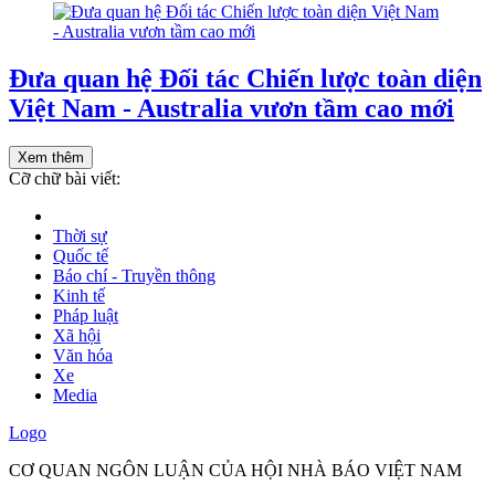
Đưa quan hệ Đối tác Chiến lược toàn diện
Việt Nam - Australia vươn tầm cao mới
Xem thêm
Cỡ chữ bài viết:
Thời sự
Quốc tế
Báo chí - Truyền thông
Kinh tế
Pháp luật
Xã hội
Văn hóa
Xe
Media
Logo
CƠ QUAN NGÔN LUẬN CỦA HỘI NHÀ BÁO VIỆT NAM