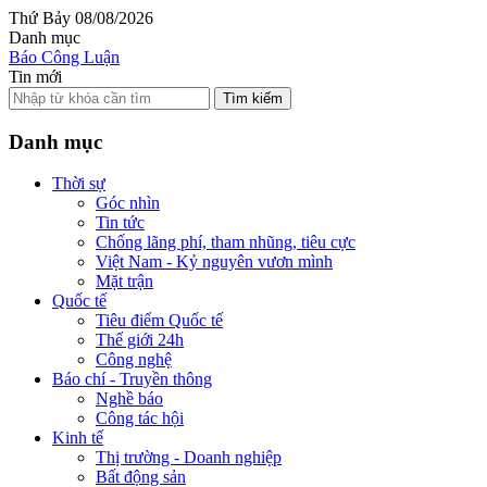
Thứ Bảy 08/08/2026
Danh mục
Báo Công Luận
Tin mới
Tìm kiếm
Danh mục
Thời sự
Góc nhìn
Tin tức
Chống lãng phí, tham nhũng, tiêu cực
Việt Nam - Kỷ nguyên vươn mình
Mặt trận
Quốc tế
Tiêu điểm Quốc tế
Thế giới 24h
Công nghệ
Báo chí - Truyền thông
Nghề báo
Công tác hội
Kinh tế
Thị trường - Doanh nghiệp
Bất động sản