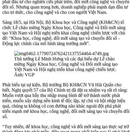
phải đầu tư cho nghiên cứu phát triển, đổi mới công nghệ và chuyển
đổi số. Nhưng quan trọng hơn, doanh nghiệp phải mạnh dạn đầu tư
cho tri thức, cho công nghệ và cho con người Việt Nam.
Sáng 18/5, tại Hà Nội, Bộ Khoa học và Công nghệ (KH&CN) tổ
chức Lễ chào mừng Ngày Khoa học, Công nghệ và Đổi mới sáng
tạo Việt Nam và Hội nghị triển khai công nghệ chiến lược với chủ
đề: “Khoa học, công nghệ, đổi mới sáng tạo và chuyển đổi số -
Động lực chính của mô hình tăng trưởng mới”.
Thủ tướng Lê Minh Hưng và các đại biểu dự Lễ chào
mừng Ngày Khoa học, Công nghệ và Đổi mới sáng tạo
Việt Nam và Hội nghị triển khai công nghệ chiến lược.
Ảnh: VGP
Phát biểu tại sự kiện, Bộ trưởng Bộ KH&CN Vũ Hải Quân cho
biết, Nghị quyết 57 của Bộ Chính trị đã đặt ra nhiệm vụ rất rõ ràng:
Muốn vượt qua bẫy thu nhập trung bình để trở thành nước phát
triển, muốn xây dựng nền kinh tế độc lập, tự chủ và hội nhập hiệu
quả, chúng ta không có con đường nào khác ngoài đột phá phát
triển mạnh mẽ khoa học, công nghệ, đổi mới sáng tạo và chuyển đổi
số.
“Tuy nhiên, để khoa học, công nghệ và đổi mới sáng tạo thực sự trở
thành động lực phát triển, điều quan trọng nhất hiện nay là phải khơi