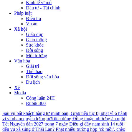
Kinh tế vĩ mô
Đầu tư - Tài chính
Pháp luật
Điều tra
Vụ án
Xã hội
Giáo dục
Giao thông
Sức khỏe
Đời sống
Môi trường
Văn hóa
Giải trí
Thể thao
Đời sống văn hóa
Du lịch
Xe
Media
Công luận 24H
Rubik 360
Sau vụ bắt khách hàng tự minh oan, Grab tiếp tục bị phạt vì 6 hành
vi vi phạm quyền lợi người tiêu dùng
Đồng thuận phương án nghỉ
Tết Nguyên đán 2027 trong 7 ngày
Điều gì đẩy nam sinh 14 tuổi
đến vụ xả súng ở Thái Lan?
Phạt nhiều trường hợp ‘cò mồi’, chèo