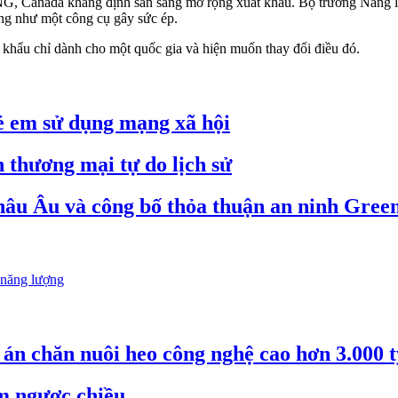
NG, Canada khẳng định sẵn sàng mở rộng xuất khẩu. Bộ trưởng Năng 
ng như một công cụ gây sức ép.
hẩu chỉ dành cho một quốc gia và hiện muốn thay đổi điều đó.
 em sử dụng mạng xã hội
 thương mại tự do lịch sử
châu Âu và công bố thỏa thuận an ninh Gree
 năng lượng
án chăn nuôi heo công nghệ cao hơn 3.000 
m ngược chiều