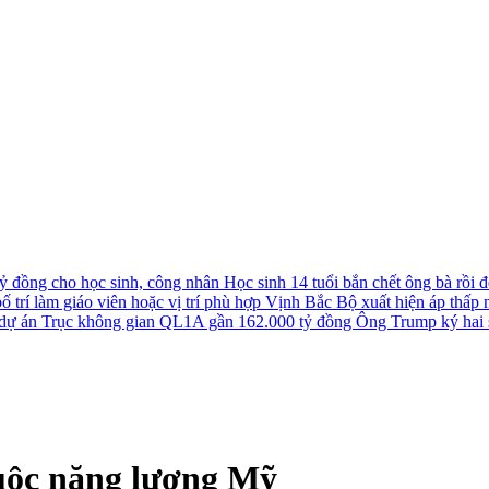
tỷ đồng cho học sinh, công nhân
Học sinh 14 tuổi bắn chết ông bà rồi đê
 trí làm giáo viên hoặc vị trí phù hợp
Vịnh Bắc Bộ xuất hiện áp thấp nh
u dự án Trục không gian QL1A gần 162.000 tỷ đồng
Ông Trump ký hai s
uộc năng lượng Mỹ