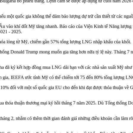
Bulgaria bỏ phiếu trắng. Lệnh cấm sẽ được áp dụng từ cuối năm 2026 đ
nếu một quốc gia không thể đảm bảo lượng dự trữ cần thiết từ các ng
u vào khí đốt Mỹ tăng nhanh. Báo cáo của Viện Kinh tế Năng lượng v
021 - 2025.
 hóa lỏng từ Mỹ, chiếm gần 57% tổng lượng LNG nhập khẩu của khối.
 thống Donald Trump mong muốn gia tăng hơn nữa tỷ lệ này. Tháng 7
Nha đã ký kết hợp đồng mua LNG dài hạn với các nhà sản xuất Mỹ như
ham gia, IEEFA ước tính Mỹ có thể chiếm tới 75 đến 80% tổng lượng
10% đối với một số quốc gia EU cho đến khi đạt được thỏa thuận về G
qua thỏa thuận thương mại ký hồi tháng 7 năm 2025. Dù Tổng thống Don
 tháng 2, nhằm có thêm thời gian đánh giá những điều khoản cần làm rõ.