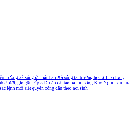
́n trường xả súng ở Thái Lan
Xả súng tại trường học ở Thái Lan,
iệt đới, gió giật cấp 8
Dự án cải tạo hạ lưu sông Kim Ngưu sau nửa
ắc lệnh mới siết quyền công dân theo nơi sinh