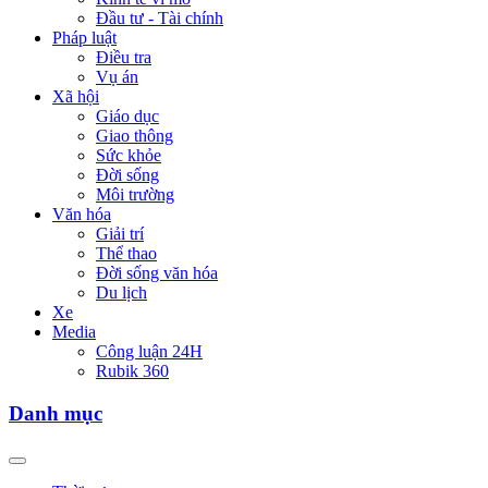
Đầu tư - Tài chính
Pháp luật
Điều tra
Vụ án
Xã hội
Giáo dục
Giao thông
Sức khỏe
Đời sống
Môi trường
Văn hóa
Giải trí
Thể thao
Đời sống văn hóa
Du lịch
Xe
Media
Công luận 24H
Rubik 360
Danh mục