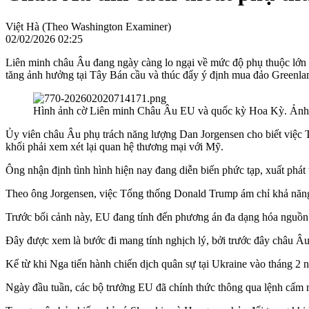
Việt Hà (Theo Washington Examiner)
02/02/2026 02:25
Liên minh châu Âu đang ngày càng lo ngại về mức độ phụ thuộc lớn 
tăng ảnh hưởng tại Tây Bán cầu và thúc đẩy ý định mua đảo Greenla
Hình ảnh cờ Liên minh Châu Âu EU và quốc kỳ Hoa Kỳ. Ảnh: 
Ủy viên châu Âu phụ trách năng lượng Dan Jorgensen cho biết việc T
khối phải xem xét lại quan hệ thương mại với Mỹ.
Ông nhận định tình hình hiện nay đang diễn biến phức tạp, xuất phát t
Theo ông Jorgensen, việc Tổng thống Donald Trump ám chỉ khả năng
Trước bối cảnh này, EU đang tính đến phương án đa dạng hóa nguồn 
Đây được xem là bước đi mang tính nghịch lý, bởi trước đây châu 
Kể từ khi Nga tiến hành chiến dịch quân sự tại Ukraine vào tháng 2
Ngày đầu tuần, các bộ trưởng EU đã chính thức thông qua lệnh cấm 