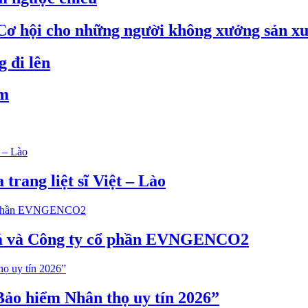
Cơ hội cho những người không xưởng sản xu
 đi lên
ảm
trang liệt sĩ Việt – Lào
hoá và Công ty cổ phần EVNGENCO2
ảo hiểm Nhân thọ uy tín 2026”