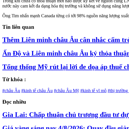
Trong khi chưa có thỏa thuận mới nào được ký kết về nguồn cung L
nước này cam kết đa dạng hóa thị trường và không sử dụng năng lượ
Ông Tim nhấn mạnh Canada từng có tới 98% nguồn năng lượng xuất k
Tin liên quan
Thêm Liên minh châu Âu cân nhắc cấm trẻ
Ấn Độ và Liên minh châu Âu ký thỏa thuận
Tổng thống Mỹ rút lại lời đe dọa áp thuế 
Từ khóa :
#châu Âu
#kinh tế châu Âu
#châu Âu Mỹ
#kinh tế vĩ mô
#thị trường
Đọc nhiều
Gia Lai: Chấp thuận chủ trương đầu tư dự 
Giá vàng sáng nay 4/8/2026: Quay đầu giả