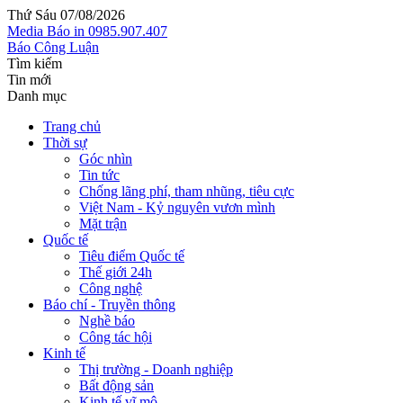
Thứ Sáu 07/08/2026
Media
Báo in
0985.907.407
Báo Công Luận
Tìm kiếm
Tin mới
Danh mục
Trang chủ
Thời sự
Góc nhìn
Tin tức
Chống lãng phí, tham nhũng, tiêu cực
Việt Nam - Kỷ nguyên vươn mình
Mặt trận
Quốc tế
Tiêu điểm Quốc tế
Thế giới 24h
Công nghệ
Báo chí - Truyền thông
Nghề báo
Công tác hội
Kinh tế
Thị trường - Doanh nghiệp
Bất động sản
Kinh tế vĩ mô