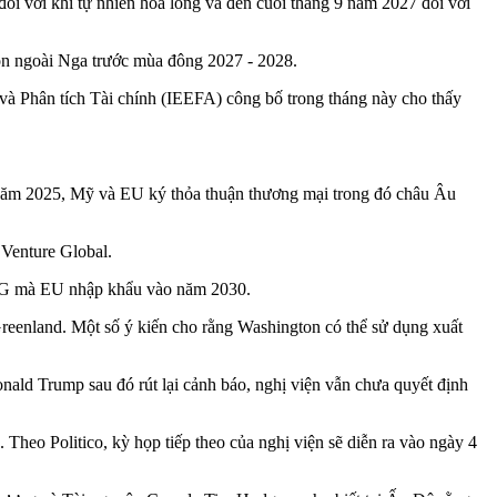
ối với khí tự nhiên hóa lỏng và đến cuối tháng 9 năm 2027 đối với
uồn ngoài Nga trước mùa đông 2027 - 2028.
à Phân tích Tài chính (IEEFA) công bố trong tháng này cho thấy
 năm 2025, Mỹ và EU ký thỏa thuận thương mại trong đó châu Âu
 Venture Global.
 LNG mà EU nhập khẩu vào năm 2030.
reenland. Một số ý kiến cho rằng Washington có thể sử dụng xuất
ald Trump sau đó rút lại cảnh báo, nghị viện vẫn chưa quyết định
 Theo Politico, kỳ họp tiếp theo của nghị viện sẽ diễn ra vào ngày 4