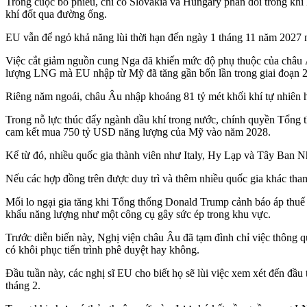
Trong cuộc bỏ phiếu, chỉ có Slovakia và Hungary phản đối trong khi 
khí đốt qua đường ống.
EU vẫn để ngỏ khả năng lùi thời hạn đến ngày 1 tháng 11 năm 2027 
Việc cắt giảm nguồn cung Nga đã khiến mức độ phụ thuộc của châu Â
lượng LNG mà EU nhập từ Mỹ đã tăng gần bốn lần trong giai đoạn 2
Riêng năm ngoái, châu Âu nhập khoảng 81 tỷ mét khối khí tự nhiên
Trong nỗ lực thúc đẩy ngành dầu khí trong nước, chính quyền Tổng
cam kết mua 750 tỷ USD năng lượng của Mỹ vào năm 2028.
Kể từ đó, nhiều quốc gia thành viên như Italy, Hy Lạp và Tây Ban 
Nếu các hợp đồng trên được duy trì và thêm nhiều quốc gia khác t
Mối lo ngại gia tăng khi Tổng thống Donald Trump cảnh báo áp thuế 
khẩu năng lượng như một công cụ gây sức ép trong khu vực.
Trước diễn biến này, Nghị viện châu Âu đã tạm đình chỉ việc thông 
có khôi phục tiến trình phê duyệt hay không.
Đầu tuần này, các nghị sĩ EU cho biết họ sẽ lùi việc xem xét đến đầu
tháng 2.