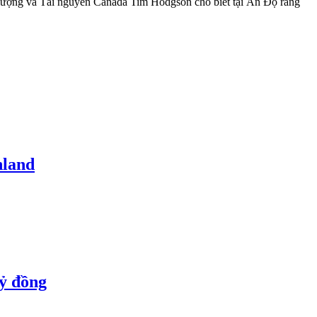
lượng và Tài nguyên Canada Tim Hodgson cho biết tại Ấn Độ rằng
nland
tỷ đồng