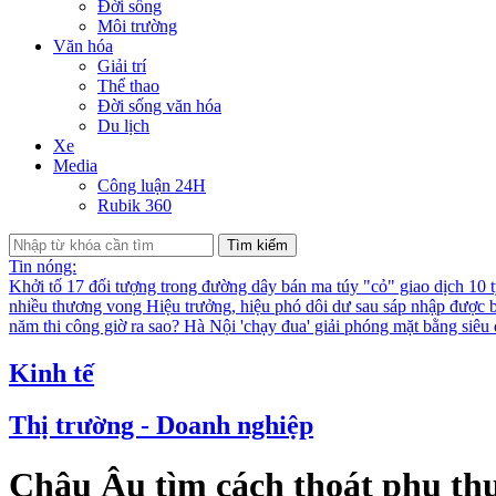
Đời sống
Môi trường
Văn hóa
Giải trí
Thể thao
Đời sống văn hóa
Du lịch
Xe
Media
Công luận 24H
Rubik 360
Tìm kiếm
Tin nóng:
Khởi tố 17 đối tượng trong đường dây bán ma túy "cỏ" giao dịch 10 
nhiều thương vong
Hiệu trưởng, hiệu phó dôi dư sau sáp nhập được bố
năm thi công giờ ra sao?
Hà Nội 'chạy đua' giải phóng mặt bằng siê
Kinh tế
Thị trường - Doanh nghiệp
Châu Âu tìm cách thoát phụ th