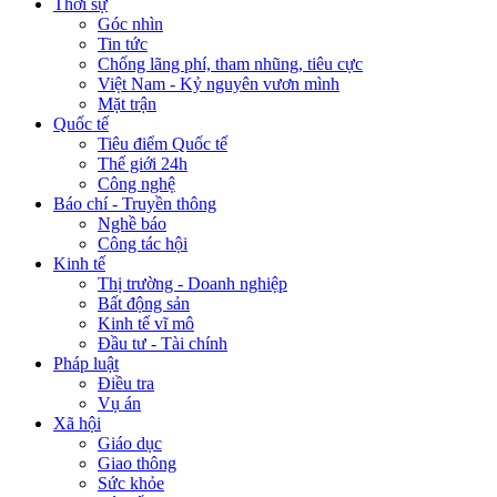
Thời sự
Góc nhìn
Tin tức
Chống lãng phí, tham nhũng, tiêu cực
Việt Nam - Kỷ nguyên vươn mình
Mặt trận
Quốc tế
Tiêu điểm Quốc tế
Thế giới 24h
Công nghệ
Báo chí - Truyền thông
Nghề báo
Công tác hội
Kinh tế
Thị trường - Doanh nghiệp
Bất động sản
Kinh tế vĩ mô
Đầu tư - Tài chính
Pháp luật
Điều tra
Vụ án
Xã hội
Giáo dục
Giao thông
Sức khỏe