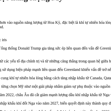
hơn vào nguồn năng lượng từ Hoa Kỳ, đặc biệt là khí tự nhiên hóa lỏ
nd.
iris
ổng thống Donald Trump gia tăng sức ép liên quan đến vấn đề Greenland
ừ các yếu tố địa chính trị và từ những căng thẳng trong quan hệ giữa h
 sử dụng biện pháp mạnh liên quan đến Greenland khiến vấn đề trở n
cung khí tự nhiên hóa lỏng bằng cách tăng nhập khẩu từ Canada, Qata
Âu từng chọn Mỹ như một giải pháp nhằm giảm sự phụ thuộc vào nguồn
 năm 2022, châu Âu đã cắt giảm mạnh lượng dầu khí nhập khẩu từ Nga 
nhập khẩu khí đốt Nga vào năm 2027, biến quyết định này thành quy đ