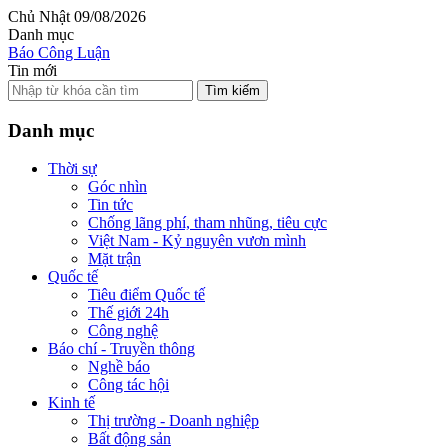
Chủ Nhật 09/08/2026
Danh mục
Báo Công Luận
Tin mới
Tìm kiếm
Danh mục
Thời sự
Góc nhìn
Tin tức
Chống lãng phí, tham nhũng, tiêu cực
Việt Nam - Kỷ nguyên vươn mình
Mặt trận
Quốc tế
Tiêu điểm Quốc tế
Thế giới 24h
Công nghệ
Báo chí - Truyền thông
Nghề báo
Công tác hội
Kinh tế
Thị trường - Doanh nghiệp
Bất động sản