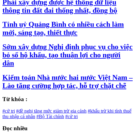
Phải xây dựng được hệ thống dữ liệu
thông tin đất đai thống nhất, đồng bộ
Tỉnh uỷ Quảng Bình có nhiều cách làm
mới, sáng tạo, thiết thực
Sớm xây dựng Nghị định phục vụ cho việc
bỏ sổ hộ khẩu, tạo thuận lợi cho người
dân
Kiểm toán Nhà nước hai nước Việt Nam –
Lào tăng cường hợp tác, hỗ trợ chặt chẽ
Từ khóa :
#cử tri
#đề nghị tăng mức giảm trừ gia cảnh
#khấu trừ khi tính thuế
thu nhập cá nhân
#Bộ Tài chính
#cử tri
Đọc nhiều