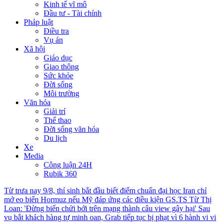
Kinh tế vĩ mô
Đầu tư - Tài chính
Pháp luật
Điều tra
Vụ án
Xã hội
Giáo dục
Giao thông
Sức khỏe
Đời sống
Môi trường
Văn hóa
Giải trí
Thể thao
Đời sống văn hóa
Du lịch
Xe
Media
Công luận 24H
Rubik 360
Từ trưa nay 9/8, thí sinh bắt đầu biết điểm chuẩn đại học
Iran chỉ
mở eo biển Hormuz nếu Mỹ đáp ứng các điều kiện
GS.TS Từ Thị
Loan: 'Đừng biến chửi bới trên mạng thành câu view gây hại'
Sau
vụ bắt khách hàng tự minh oan, Grab tiếp tục bị phạt vì 6 hành vi vi