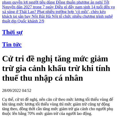
phạm quyền lợi người tiêu dùng
Đồng thuận phương án nghỉ Tết
Nguyên đán 2027 trong 7 ngày
Điều gì đẩy nam sinh 14 tuổi đến vụ
xả súng ở Thái Lan?
Phạt nhiều trường hợp ‘cò mồi’, chèo kéo
khách tại sân bay Nội Bài
Hà Nội tổ chức nhiều chương trình nghệ
thuật dịp Quốc khánh 2/9
Thời sự
Tin tức
Cử tri đề nghị tăng mức giảm
trừ gia cảnh khấu trừ khi tính
thuế thu nhập cá nhân
28/09/2022 04:52
Cụ thể, cử tri đề nghị, nên căn cứ theo mức lương tối thiểu vùng để
khi tăng mức lương tối thiểu vùng thì mức giảm trừ cũng tự động
tăng theo, đồng thời cần tăng mức giảm trừ gia cảnh cho người phụ
thuộc lên bằng 70% mức giảm trừ của người lao động.