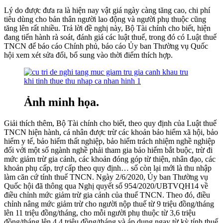
Lý do được đưa ra là hiện nay vật giá ngày càng tăng cao, chi phí
tiêu dùng cho bản thân người lao động và người phụ thuộc cũng
tăng lên rất nhiều. Trả lời đề nghị này, Bộ Tài chính cho biết, hiện
đang tiến hành rà soát, đánh giá các luật thuế, trong đó có Luật thuế
TNCN để báo cáo Chính phủ, báo cáo Ủy ban Thường vụ Quốc
hội xem xét sửa đổi, bổ sung vào thời điểm thích hợp.
Ảnh minh họa.
Giải thích thêm, Bộ Tài chính cho biết, theo quy định của Luật thuế
TNCN hiện hành, cá nhân được trừ các khoản bảo hiểm xã hội, bảo
hiểm y tế, bảo hiểm thất nghiệp, bảo hiểm trách nhiệm nghề nghiệp
đối với một số ngành nghề phải tham gia bảo hiểm bắt buộc, trừ đi
mức giảm trừ gia cảnh, các khoản đóng góp từ thiện, nhân đạo, các
khoản phụ cấp, trợ cấp theo quy định… số còn lại mới là thu nhập
làm căn cứ tính thuế TNCN. Ngày 2/6/2020, Ủy ban Thường vụ
Quốc hội đã thông qua Nghị quyết số 954/2020/UBTVQH14 về
điều chỉnh mức giảm trừ gia cảnh của thuế TNCN. Theo đó, điều
chỉnh nâng mức giảm trừ cho người nộp thuế từ 9 triệu đồng/tháng
lên 11 triệu đồng/tháng, cho mỗi người phụ thuộc từ 3,6 triệu
đồng/tháng lên 4,4 triệu đồng/tháng và áp dụng ngay từ kỳ tính thuế