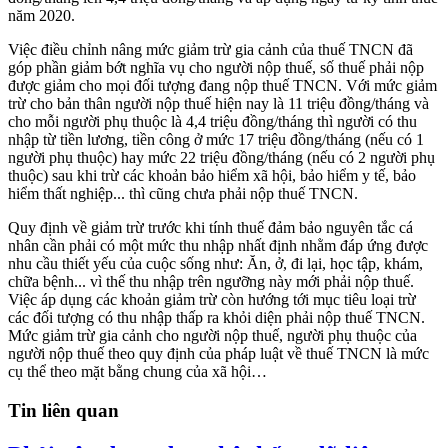
năm 2020.
Việc điều chỉnh nâng mức giảm trừ gia cảnh của thuế TNCN đã
góp phần giảm bớt nghĩa vụ cho người nộp thuế, số thuế phải nộp
được giảm cho mọi đối tượng đang nộp thuế TNCN. Với mức giảm
trừ cho bản thân người nộp thuế hiện nay là 11 triệu đồng/tháng và
cho mỗi người phụ thuộc là 4,4 triệu đồng/tháng thì người có thu
nhập từ tiền lương, tiền công ở mức 17 triệu đồng/tháng (nếu có 1
người phụ thuộc) hay mức 22 triệu đồng/tháng (nếu có 2 người phụ
thuộc) sau khi trừ các khoản bảo hiểm xã hội, bảo hiểm y tế, bảo
hiểm thất nghiệp... thì cũng chưa phải nộp thuế TNCN.
Quy định về giảm trừ trước khi tính thuế đảm bảo nguyên tắc cá
nhân cần phải có một mức thu nhập nhất định nhằm đáp ứng được
nhu cầu thiết yếu của cuộc sống như: Ăn, ở, đi lại, học tập, khám,
chữa bệnh... vì thế thu nhập trên ngưỡng này mới phải nộp thuế.
Việc áp dụng các khoản giảm trừ còn hướng tới mục tiêu loại trừ
các đối tượng có thu nhập thấp ra khỏi diện phải nộp thuế TNCN.
Mức giảm trừ gia cảnh cho người nộp thuế, người phụ thuộc của
người nộp thuế theo quy định của pháp luật về thuế TNCN là mức
cụ thể theo mặt bằng chung của xã hội…
Tin liên quan