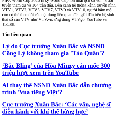
FIFA World Cup 2026 là kỳ World Cup lớn nhất lịch sử với 48 đội
tuyển tham dự và 104 trận đấu. Bên cạnh hệ thống kênh truyền hình
VTV1, VTV2, VTV3, VTV7, VTV9 và VTV10, người hâm mộ
còn có thể theo dõi các nội dung liên quan đến giải đấu trên hệ sinh
thái số của VTV như VTV.vn, ứng dụng VTVgo, YouTube và
TikTok.
Tin liên quan
Lý do Cục trưởng Xuân Bắc và NSND
Công Lý không tham gia 'Táo Quân'?
‘Bắc Bling’ của Hòa Minzy cán mốc 300
triệu lượt xem trên YouTube
Ai thay thế NSND Xuân Bắc dẫn chương
trình 'Vua tiếng Việt'?
Cục trưởng Xuân Bắc: ‘Các văn, nghệ sĩ
diễu hành với khí thế hừng hực’