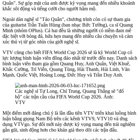
Quân". Sự góp mặt của anh được kỳ vọng mang đến nhiều khoảnh
khắc sôi động và tiếng cười cho người hâm mộ.
Ngoài dàn nghệ sĩ "Táo Quân", chương trình còn có sự tham gia
của guitarist Trần Tuấn Hùng (ban nhạc Bức Tường), ca sĩ Quang
Minh (nhóm OPlus). Cả hai đều là những người có niềm đam mê
đặc biệt với bóng đá, hứa hẹn mang đến nhiều câu chuyện và cảm
xúc thú vị từ góc nhìn của giới nghệ sĩ.
VTV cũng cho biết FIFA World Cup 2026 sẽ là kỳ World Cup có
lực lượng bình luận viên đông đảo nhất từ trước đến nay. Danh sách
bình luận viên tham gia gồm Quang Huy, Anh Quân, Việt Khuê,
Khắc Cường, Trí Viễn, Quang Tùng, Hải Thanh, Hải Linh, Văn
Mạnh, Quốc Việt, Hoàng Long, Đức Huy và Trần Duy Anh.
Các nghệ sĩ Tự Long, Chí Trung, Quang Thắng sẽ "đổ
bộ" các trận cầu của FIFA World Cup 2026. Ảnh:
VTV
Một điểm mới đáng chú ý là lần đầu tiên VTV triển khai luồng bình
luận bằng giọng Nam Bộ trên các kênh VTV9, VTV10 và ứng
dụng VTVgo. Sự đổi mới này được kỳ vọng mang đến trải nghiệm
gần gũi, sinh động hơn cho khán giả theo dõi các trận đấu.