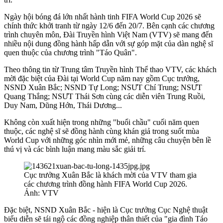
Ngày hội bóng đá lớn nhất hành tinh FIFA World Cup 2026 sẽ
chính thức khởi tranh từ ngày 12/6 đến 20/7. Bên cạnh các chương
trình chuyên môn, Đài Truyền hình Việt Nam (VTV) sẽ mang đến
nhiều nội dung đồng hành hấp dẫn với sự góp mặt của dàn nghệ sĩ
quen thuộc của chương trình "Táo Quân".
Theo thông tin từ Trung tâm Truyền hình Thể thao VTV, các khách
mời đặc biệt của Đài tại World Cup năm nay gồm Cục trưởng,
NSND Xuân Bắc; NSND Tự Long; NSƯT Chí Trung; NSƯT
Quang Thắng; NSƯT Thái Sơn cùng các diễn viên Trung Ruồi,
Duy Nam, Dũng Hớn, Thái Dương...
Không còn xuất hiện trong những "buổi chầu" cuối năm quen
thuộc, các nghệ sĩ sẽ đồng hành cùng khán giả trong suốt mùa
World Cup với những góc nhìn mới mẻ, những câu chuyện bên lề
thú vị và các bình luận mang màu sắc giải trí.
Cục trưởng Xuân Bắc là khách mời của VTV tham gia
các chương trình đồng hành FIFA World Cup 2026.
Ảnh: VTV
Đặc biệt, NSND Xuân Bắc - hiện là Cục trưởng Cục Nghệ thuật
biểu diễn sẽ tái ngộ các đồng nghiệp thân thiết của "gia đình Táo