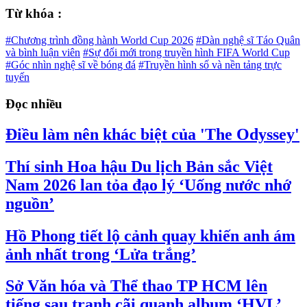
Từ khóa :
#Chương trình đồng hành World Cup 2026
#Dàn nghệ sĩ Táo Quân
và bình luận viên
#Sự đổi mới trong truyền hình FIFA World Cup
#Góc nhìn nghệ sĩ về bóng đá
#Truyền hình số và nền tảng trực
tuyến
Đọc nhiều
Điều làm nên khác biệt của 'The Odyssey'
Thí sinh Hoa hậu Du lịch Bản sắc Việt
Nam 2026 lan tỏa đạo lý ‘Uống nước nhớ
nguồn’
Hồ Phong tiết lộ cảnh quay khiến anh ám
ảnh nhất trong ‘Lửa trắng’
Sở Văn hóa và Thể thao TP HCM lên
tiếng sau tranh cãi quanh album ‘HVL’