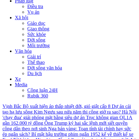
Pháp luật
Điều tra
Vụ án
Xã hội
Giáo dục
Giao thông
Sức khỏe
Đời sống
Môi trường
Văn hóa
Giải trí
Thể thao
Đời sống văn hóa
Du lịch
Xe
Media
Công luận 24H
Rubik 360
Vịnh Bắc Bộ xuất hiện áp thấp nhiệt đới, gió giật cấp 8
Dự án cải
tạo hạ lưu sông Kim Ngưu sau nửa năm thi công giờ ra sao?
Hà Nội
'chạy đua' giải phóng mặt bằng siêu dự án Trục không gian QL1A
gần 162.000 tỷ đồng
Ông Trump ký hai sắc lệnh mới siết quyền
công dân theo nơi sinh
Nga bán vàng: Toan tính tài chính hay sức
ép ngân sách?
Bí mật hậu trường phim ngắn 1952 kể về thiết kế xe