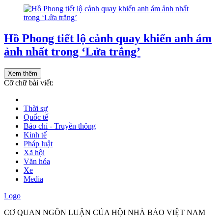
Hồ Phong tiết lộ cảnh quay khiến anh ám
ảnh nhất trong ‘Lửa trắng’
Xem thêm
Cỡ chữ bài viết:
Thời sự
Quốc tế
Báo chí - Truyền thông
Kinh tế
Pháp luật
Xã hội
Văn hóa
Xe
Media
Logo
CƠ QUAN NGÔN LUẬN CỦA HỘI NHÀ BÁO VIỆT NAM