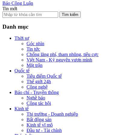
Báo Công Luận
Tin mới
Tìm kiếm
Danh mục
Thời sự
Góc nhìn
Tin tức
Chống lãng phí, tham nhũng, tiêu cực
Việt Nam - Kỷ nguyên vươn mình
Mặt trận
Quốc tế
Tiêu điểm Quốc tế
Thế giới 24h
Công nghệ
Báo chí - Truyền thông
Nghề báo
Công tác hội
Kinh tế
Thị trường - Doanh nghiệp
Bất động sản
Kinh tế vĩ mô
Đầu tư - Tài chính