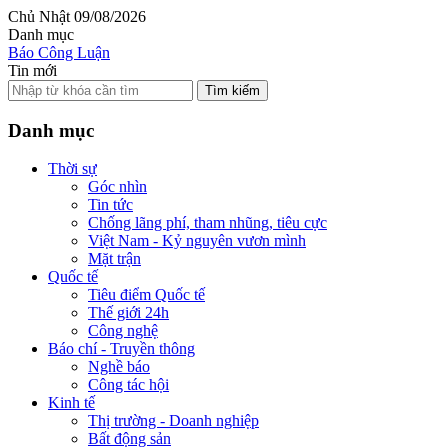
Chủ Nhật 09/08/2026
Danh mục
Báo Công Luận
Tin mới
Tìm kiếm
Danh mục
Thời sự
Góc nhìn
Tin tức
Chống lãng phí, tham nhũng, tiêu cực
Việt Nam - Kỷ nguyên vươn mình
Mặt trận
Quốc tế
Tiêu điểm Quốc tế
Thế giới 24h
Công nghệ
Báo chí - Truyền thông
Nghề báo
Công tác hội
Kinh tế
Thị trường - Doanh nghiệp
Bất động sản