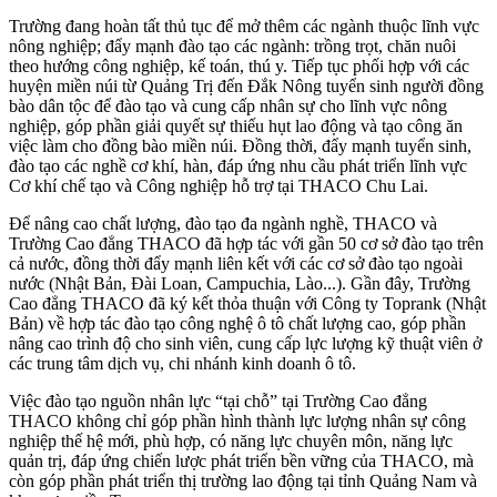
Trường đang hoàn tất thủ tục để mở thêm các ngành thuộc lĩnh vực
nông nghiệp; đẩy mạnh đào tạo các ngành: trồng trọt, chăn nuôi
theo hướng công nghiệp, kế toán, thú y. Tiếp tục phối hợp với các
huyện miền núi từ Quảng Trị đến Đắk Nông tuyển sinh người đồng
bào dân tộc để đào tạo và cung cấp nhân sự cho lĩnh vực nông
nghiệp, góp phần giải quyết sự thiếu hụt lao động và tạo công ăn
việc làm cho đồng bào miền núi. Đồng thời, đẩy mạnh tuyển sinh,
đào tạo các nghề cơ khí, hàn, đáp ứng nhu cầu phát triển lĩnh vực
Cơ khí chế tạo và Công nghiệp hỗ trợ tại THACO Chu Lai.
Để nâng cao chất lượng, đào tạo đa ngành nghề, THACO và
Trường Cao đẳng THACO đã hợp tác với gần 50 cơ sở đào tạo trên
cả nước, đồng thời đẩy mạnh liên kết với các cơ sở đào tạo ngoài
nước (Nhật Bản, Đài Loan, Campuchia, Lào...). Gần đây, Trường
Cao đẳng THACO đã ký kết thỏa thuận với Công ty Toprank (Nhật
Bản) về hợp tác đào tạo công nghệ ô tô chất lượng cao, góp phần
nâng cao trình độ cho sinh viên, cung cấp lực lượng kỹ thuật viên ở
các trung tâm dịch vụ, chi nhánh kinh doanh ô tô.
Việc đào tạo nguồn nhân lực “tại chỗ” tại Trường Cao đẳng
THACO không chỉ góp phần hình thành lực lượng nhân sự công
nghiệp thế hệ mới, phù hợp, có năng lực chuyên môn, năng lực
quản trị, đáp ứng chiến lược phát triển bền vững của THACO, mà
còn góp phần phát triển thị trường lao động tại tỉnh Quảng Nam và