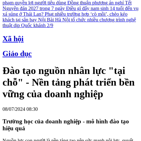
phạm quyền lợi người tiêu dùng
Đồng thuận phương án nghỉ Tết
Nguyên đán 2027 trong 7 ngày
Điều gì đẩy nam sinh 14 tuổi đến vụ
xả súng ở Thái Lan?
Phạt nhiều trường hợp ‘cò mồi’, chèo kéo
khách tại sân bay Nội Bài
Hà Nội tổ chức nhiều chương trình nghệ
thuật dịp Quốc khánh 2/9
Xã hội
Giáo dục
Đào tạo nguồn nhân lực "tại
chỗ" - Nền tảng phát triển bền
vững của doanh nghiệp
08/07/2024 08:30
Trường học của doanh nghiệp - mô hình đào tạo
hiệu quả
Nguồn lực con người là nền tảng tạo nên sức mạnh nội lực, quyết