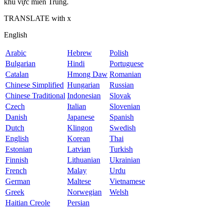
khu vực miền Trung.
TRANSLATE with
x
English
Arabic
Hebrew
Polish
Bulgarian
Hindi
Portuguese
Catalan
Hmong Daw
Romanian
Chinese Simplified
Hungarian
Russian
Chinese Traditional
Indonesian
Slovak
Czech
Italian
Slovenian
Danish
Japanese
Spanish
Dutch
Klingon
Swedish
English
Korean
Thai
Estonian
Latvian
Turkish
Finnish
Lithuanian
Ukrainian
French
Malay
Urdu
German
Maltese
Vietnamese
Greek
Norwegian
Welsh
Haitian Creole
Persian