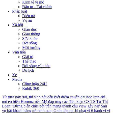
Kinh tế vĩ mô
Đầu tư - Tài chính
Pháp luật
Điều tra
Vụ án
Xã hội
Giáo dục
Giao thông
Sức khỏe
Đời sống
Môi trường
Văn hóa
Giải trí
Thể thao
Đời sống văn hóa
Du lịch
Xe
Media
Công luận 24H
Rubik 360
Từ trưa nay 9/8, thí sinh bắt đầu biết điểm chuẩn đại học
Iran chỉ
mở eo biển Hormuz nếu Mỹ đáp ứng các điều kiện
GS.TS Từ Thị
Loan: 'Đừng biến chửi bới trên mạng thành câu view gây hại'
Sau
vụ bắt khách hàng tự minh oan, Grab tiếp tục bị phạt vì 6 hành vi vi