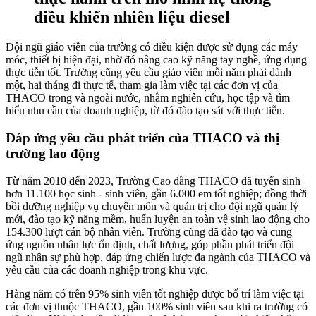
điều khiển nhiên liệu diesel
Đội ngũ giáo viên của trường có điều kiện được sử dụng các máy
móc, thiết bị hiện đại, nhờ đó nâng cao kỹ năng tay nghề, ứng dụng
thực tiễn tốt. Trường cũng yêu cầu giáo viên mỗi năm phải dành
một, hai tháng đi thực tế, tham gia làm việc tại các đơn vị của
THACO trong và ngoài nước, nhằm nghiên cứu, học tập và tìm
hiểu nhu cầu của doanh nghiệp, từ đó đào tạo sát với thực tiễn.
Đáp ứng yêu cầu phát triển của THACO và thị
trường lao động
Từ năm 2010 đến 2023, Trường Cao đẳng THACO đã tuyển sinh
hơn 11.100 học sinh - sinh viên, gần 6.000 em tốt nghiệp; đồng thời
bồi dưỡng nghiệp vụ chuyên môn và quản trị cho đội ngũ quản lý
mới, đào tạo kỹ năng mềm, huấn luyện an toàn vệ sinh lao động cho
154.300 lượt cán bộ nhân viên. Trường cũng đã đào tạo và cung
ứng nguồn nhân lực ổn định, chất lượng, góp phần phát triển đội
ngũ nhân sự phù hợp, đáp ứng chiến lược đa ngành của THACO và
yêu cầu của các doanh nghiệp trong khu vực.
Hàng năm có trên 95% sinh viên tốt nghiệp được bố trí làm việc tại
các đơn vị thuộc THACO, gần 100% sinh viên sau khi ra trường có