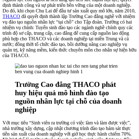
định thành công và sự phát triển bền vững của một doanh nghiệp.
Do đó, khi chọn Chu Lai để đầu tư sản xuất quy mô lớn, năm 2010,
THACO
đã quyết định thành lập Trường Cao đẳng nghề với nhiệm
vụ đào tạo nguồn nhân lực “tại chỗ” cho Tập đoàn. Trường có hai
nhiệm vụ chính: Tuyển sinh đào tạo các ngành nghề chính quy các
trình độ sơ cấp, trung cấp, cao đẳng để cung cấp nguồn lao động
phù hợp cho THACO và các doanh nghiệp tại miền Trung và cả
nước; đồng thời tổ chức đào tạo, bồi dưỡng nâng cao nghiệp vụ
quản trị, kỹ năng mềm, kiến thức chuyên môn cho nhân sự hiện hữu
của THACO.
Trường Cao đẳng THACO phát
huy hiệu quả mô hình đào tạo
nguồn nhân lực tại chỗ của doanh
nghiệp
Với mục tiêu “Sinh viên ra trường có việc làm và làm được việc”,
nhà trường xây dựng, cập nhật chương trình đào tạo bám sát thực
tiễn sản xuất của doanh nghiệp với giờ học thực hành chiếm 70%.