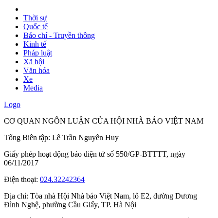
Thời sự
Quốc tế
Báo chí - Truyền thông
Kinh tế
Pháp luật
Xã hội
Văn hóa
Xe
Media
Logo
CƠ QUAN NGÔN LUẬN CỦA HỘI NHÀ BÁO VIỆT NAM
Tổng Biên tập: Lê Trần Nguyên Huy
Giấy phép hoạt động báo điện tử số 550/GP-BTTTT, ngày
06/11/2017
Điện thoại:
024.32242364
Địa chỉ:
Tòa nhà Hội Nhà báo Việt Nam, lô E2, đường Dương
Đình Nghệ, phường Cầu Giấy, TP. Hà Nội