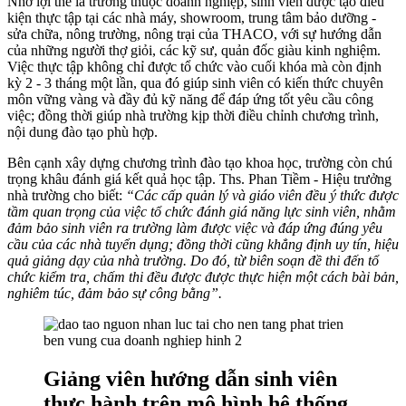
Nhờ lợi thế là trường thuộc doanh nghiệp, sinh viên được tạo điều
kiện thực tập tại các nhà máy, showroom, trung tâm bảo dưỡng -
sửa chữa, nông trường, nông trại của THACO, với sự hướng dẫn
của những người thợ giỏi, các kỹ sư, quản đốc giàu kinh nghiệm.
Việc thực tập không chỉ được tổ chức vào cuối khóa mà còn định
kỳ 2 - 3 tháng một lần, qua đó giúp sinh viên có kiến thức chuyên
môn vững vàng và đầy đủ kỹ năng để đáp ứng tốt yêu cầu công
việc; đồng thời giúp nhà trường kịp thời điều chỉnh chương trình,
nội dung đào tạo phù hợp.
Bên cạnh xây dựng chương trình đào tạo khoa học, trường còn chú
trọng khâu đánh giá kết quả học tập. Ths. Phan Tiềm - Hiệu trưởng
nhà trường cho biết:
“Các cấp quản lý và giáo viên đều ý thức được
tầm quan trọng của việc tổ chức đánh giá năng lực sinh viên, nhằm
đảm bảo sinh viên ra trường làm được việc và đáp ứng đúng yêu
cầu của các nhà tuyển dụng; đồng thời cũng khẳng định uy tín, hiệu
quả giảng dạy của nhà trường. Do đó, từ biên soạn đề thi đến tổ
chức kiểm tra, chấm thi đều được được thực hiện một cách bài bản,
nghiêm túc, đảm bảo sự công bằng”.
Giảng viên hướng dẫn sinh viên
thực hành trên mô hình hệ thống