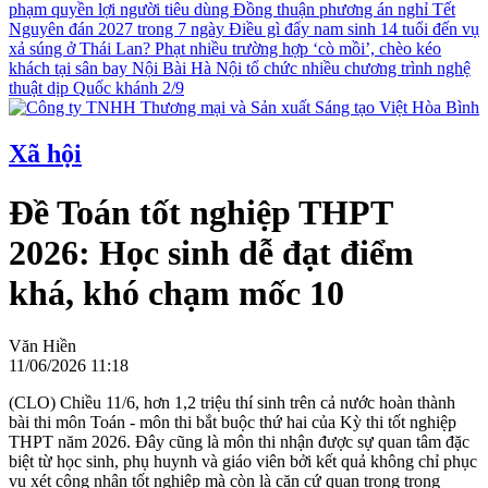
phạm quyền lợi người tiêu dùng
Đồng thuận phương án nghỉ Tết
Nguyên đán 2027 trong 7 ngày
Điều gì đẩy nam sinh 14 tuổi đến vụ
xả súng ở Thái Lan?
Phạt nhiều trường hợp ‘cò mồi’, chèo kéo
khách tại sân bay Nội Bài
Hà Nội tổ chức nhiều chương trình nghệ
thuật dịp Quốc khánh 2/9
Xã hội
Đề Toán tốt nghiệp THPT
2026: Học sinh dễ đạt điểm
khá, khó chạm mốc 10
Văn Hiền
11/06/2026 11:18
(CLO) Chiều 11/6, hơn 1,2 triệu thí sinh trên cả nước hoàn thành
bài thi môn Toán - môn thi bắt buộc thứ hai của Kỳ thi tốt nghiệp
THPT năm 2026. Đây cũng là môn thi nhận được sự quan tâm đặc
biệt từ học sinh, phụ huynh và giáo viên bởi kết quả không chỉ phục
vụ xét công nhận tốt nghiệp mà còn là căn cứ quan trọng trong