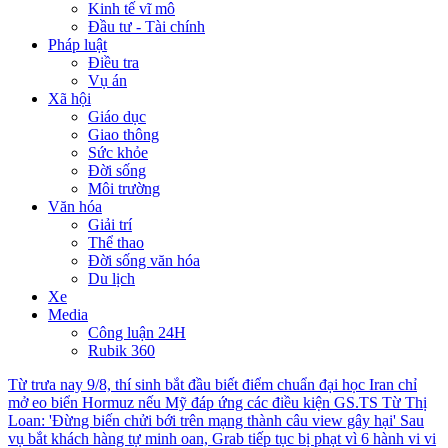
Kinh tế vĩ mô
Đầu tư - Tài chính
Pháp luật
Điều tra
Vụ án
Xã hội
Giáo dục
Giao thông
Sức khỏe
Đời sống
Môi trường
Văn hóa
Giải trí
Thể thao
Đời sống văn hóa
Du lịch
Xe
Media
Công luận 24H
Rubik 360
Từ trưa nay 9/8, thí sinh bắt đầu biết điểm chuẩn đại học
Iran chỉ
mở eo biển Hormuz nếu Mỹ đáp ứng các điều kiện
GS.TS Từ Thị
Loan: 'Đừng biến chửi bới trên mạng thành câu view gây hại'
Sau
vụ bắt khách hàng tự minh oan, Grab tiếp tục bị phạt vì 6 hành vi vi