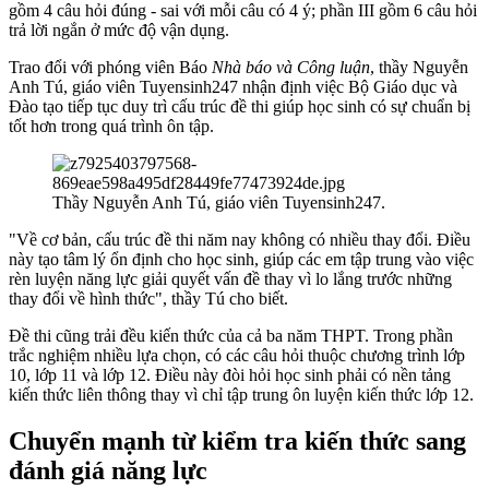
gồm 4 câu hỏi đúng - sai với mỗi câu có 4 ý; phần III gồm 6 câu hỏi
trả lời ngắn ở mức độ vận dụng.
Trao đổi với phóng viên Báo
Nhà báo và Công luận
, thầy Nguyễn
Anh Tú, giáo viên Tuyensinh247 nhận định việc Bộ Giáo dục và
Đào tạo tiếp tục duy trì cấu trúc đề thi giúp học sinh có sự chuẩn bị
tốt hơn trong quá trình ôn tập.
Thầy Nguyễn Anh Tú, giáo viên Tuyensinh247.
"Về cơ bản, cấu trúc đề thi năm nay không có nhiều thay đổi. Điều
này tạo tâm lý ổn định cho học sinh, giúp các em tập trung vào việc
rèn luyện năng lực giải quyết vấn đề thay vì lo lắng trước những
thay đổi về hình thức", thầy Tú cho biết.
Đề thi cũng trải đều kiến thức của cả ba năm THPT. Trong phần
trắc nghiệm nhiều lựa chọn, có các câu hỏi thuộc chương trình lớp
10, lớp 11 và lớp 12. Điều này đòi hỏi học sinh phải có nền tảng
kiến thức liên thông thay vì chỉ tập trung ôn luyện kiến thức lớp 12.
Chuyển mạnh từ kiểm tra kiến thức sang
đánh giá năng lực