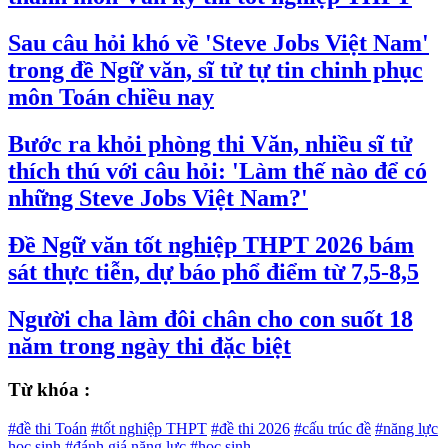
Sau câu hỏi khó về 'Steve Jobs Việt Nam'
trong đề Ngữ văn, sĩ tử tự tin chinh phục
môn Toán chiều nay
Bước ra khỏi phòng thi Văn, nhiều sĩ tử
thích thú với câu hỏi: 'Làm thế nào để có
những Steve Jobs Việt Nam?'
Đề Ngữ văn tốt nghiệp THPT 2026 bám
sát thực tiễn, dự báo phổ điểm từ 7,5-8,5
Người cha làm đôi chân cho con suốt 18
năm trong ngày thi đặc biệt
Từ khóa :
#đề thi Toán
#tốt nghiệp THPT
#đề thi 2026
#cấu trúc đề
#năng lực
học sinh
#đánh giá năng lực
#học sinh