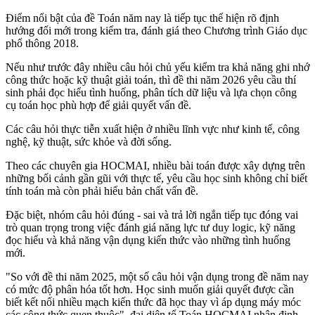
Điểm nổi bật của đề Toán năm nay là tiếp tục thể hiện rõ định
hướng đổi mới trong kiểm tra, đánh giá theo Chương trình Giáo dục
phổ thông 2018.
Nếu như trước đây nhiều câu hỏi chủ yếu kiểm tra khả năng ghi nhớ
công thức hoặc kỹ thuật giải toán, thì đề thi năm 2026 yêu cầu thí
sinh phải đọc hiểu tình huống, phân tích dữ liệu và lựa chọn công
cụ toán học phù hợp để giải quyết vấn đề.
Các câu hỏi thực tiễn xuất hiện ở nhiều lĩnh vực như kinh tế, công
nghệ, kỹ thuật, sức khỏe và đời sống.
Theo các chuyên gia HOCMAI, nhiều bài toán được xây dựng trên
những bối cảnh gần gũi với thực tế, yêu cầu học sinh không chỉ biết
tính toán mà còn phải hiểu bản chất vấn đề.
Đặc biệt, nhóm câu hỏi đúng - sai và trả lời ngắn tiếp tục đóng vai
trò quan trọng trong việc đánh giá năng lực tư duy logic, kỹ năng
đọc hiểu và khả năng vận dụng kiến thức vào những tình huống
mới.
"So với đề thi năm 2025, một số câu hỏi vận dụng trong đề năm nay
có mức độ phân hóa tốt hơn. Học sinh muốn giải quyết được cần
biết kết nối nhiều mạch kiến thức đã học thay vì áp dụng máy móc
các công thức quen thuộc", đại diện tổ Toán HOCMAI nhận định.