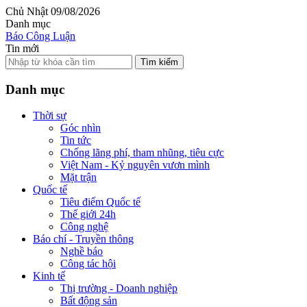
Chủ Nhật 09/08/2026
Danh mục
Báo Công Luận
Tin mới
Tìm kiếm
Danh mục
Thời sự
Góc nhìn
Tin tức
Chống lãng phí, tham nhũng, tiêu cực
Việt Nam - Kỷ nguyên vươn mình
Mặt trận
Quốc tế
Tiêu điểm Quốc tế
Thế giới 24h
Công nghệ
Báo chí - Truyền thông
Nghề báo
Công tác hội
Kinh tế
Thị trường - Doanh nghiệp
Bất động sản