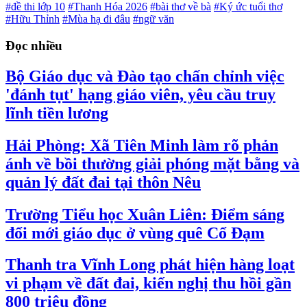
#đề thi lớp 10
#Thanh Hóa 2026
#bài thơ về bà
#Ký ức tuổi thơ
#Hữu Thỉnh
#Mùa hạ đi đâu
#ngữ văn
Đọc nhiều
Bộ Giáo dục và Đào tạo chấn chỉnh việc
'đánh tụt' hạng giáo viên, yêu cầu truy
lĩnh tiền lương
Hải Phòng: Xã Tiên Minh làm rõ phản
ánh về bồi thường giải phóng mặt bằng và
quản lý đất đai tại thôn Nêu
Trường Tiểu học Xuân Liên: Điểm sáng
đổi mới giáo dục ở vùng quê Cổ Đạm
Thanh tra Vĩnh Long phát hiện hàng loạt
vi phạm về đất đai, kiến nghị thu hồi gần
800 triệu đồng