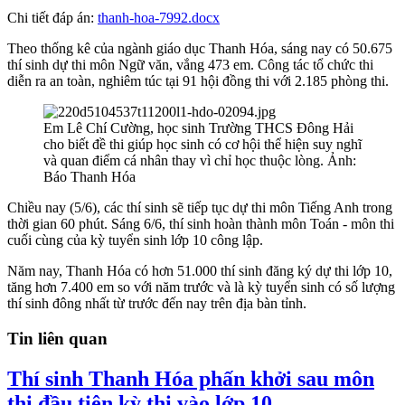
Chi tiết đáp án:
thanh-hoa-7992.docx
Theo thống kê của ngành giáo dục Thanh Hóa, sáng nay có 50.675
thí sinh dự thi môn Ngữ văn, vắng 473 em. Công tác tổ chức thi
diễn ra an toàn, nghiêm túc tại 91 hội đồng thi với 2.185 phòng thi.
Em Lê Chí Cường, học sinh Trường THCS Đông Hải
cho biết đề thi giúp học sinh có cơ hội thể hiện suy nghĩ
và quan điểm cá nhân thay vì chỉ học thuộc lòng. Ảnh:
Báo Thanh Hóa
Chiều nay (5/6), các thí sinh sẽ tiếp tục dự thi môn Tiếng Anh trong
thời gian 60 phút. Sáng 6/6, thí sinh hoàn thành môn Toán - môn thi
cuối cùng của kỳ tuyển sinh lớp 10 công lập.
Năm nay, Thanh Hóa có hơn 51.000 thí sinh đăng ký dự thi lớp 10,
tăng hơn 7.400 em so với năm trước và là kỳ tuyển sinh có số lượng
thí sinh đông nhất từ trước đến nay trên địa bàn tỉnh.
Tin liên quan
Thí sinh Thanh Hóa phấn khởi sau môn
thi đầu tiên kỳ thi vào lớp 10