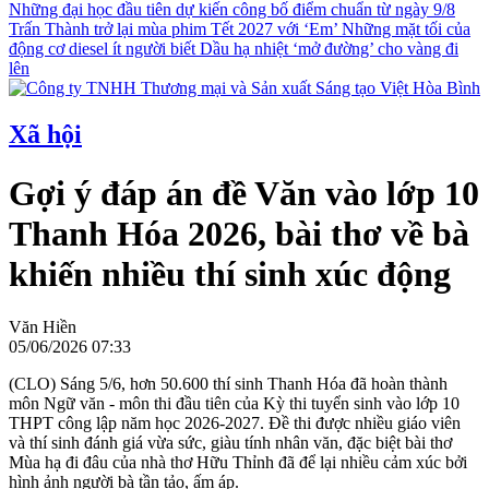
Những đại học đầu tiên dự kiến công bố điểm chuẩn từ ngày 9/8
Trấn Thành trở lại mùa phim Tết 2027 với ‘Em’
Những mặt tối của
động cơ diesel ít người biết
Dầu hạ nhiệt ‘mở đường’ cho vàng đi
lên
Xã hội
Gợi ý đáp án đề Văn vào lớp 10
Thanh Hóa 2026, bài thơ về bà
khiến nhiều thí sinh xúc động
Văn Hiền
05/06/2026 07:33
(CLO) Sáng 5/6, hơn 50.600 thí sinh Thanh Hóa đã hoàn thành
môn Ngữ văn - môn thi đầu tiên của Kỳ thi tuyển sinh vào lớp 10
THPT công lập năm học 2026-2027. Đề thi được nhiều giáo viên
và thí sinh đánh giá vừa sức, giàu tính nhân văn, đặc biệt bài thơ
Mùa hạ đi đâu của nhà thơ Hữu Thỉnh đã để lại nhiều cảm xúc bởi
hình ảnh người bà tần tảo, ấm áp.