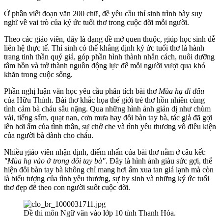
Ở phần viết đoạn văn 200 chữ, đề yêu cầu thí sinh trình bày suy
nghĩ về vai trò của ký ức tuổi thơ trong cuộc đời mỗi người.
Theo các giáo viên, đây là dạng đề mở quen thuộc, giúp học sinh dễ
liên hệ thực tế. Thí sinh có thể khẳng định ký ức tuổi thơ là hành
trang tinh thần quý giá, góp phần hình thành nhân cách, nuôi dưỡng
tâm hồn và trở thành nguồn động lực để mỗi người vượt qua khó
khăn trong cuộc sống.
Phần nghị luận văn học yêu cầu phân tích bài thơ
Mùa hạ đi đâu
của Hữu Thỉnh. Bài thơ khắc họa thế giới trẻ thơ hồn nhiên cùng
tình cảm bà cháu sâu nặng. Qua những hình ảnh giản dị như chùm
vải, tiếng sấm, quạt nan, cơn mưa hay đôi bàn tay bà, tác giả đã gợi
lên hơi ấm của tình thân, sự chở che và tình yêu thương vô điều kiện
của người bà dành cho cháu.
Nhiều giáo viên nhận định, điểm nhấn của bài thơ nằm ở câu kết:
"Mùa hạ vào ở trong đôi tay bà"
. Đây là hình ảnh giàu sức gợi, thể
hiện đôi bàn tay bà không chỉ mang hơi ấm xua tan giá lạnh mà còn
là biểu tượng của tình yêu thương, sự hy sinh và những ký ức tuổi
thơ đẹp đẽ theo con người suốt cuộc đời.
Đề thi môn Ngữ văn vào lớp 10 tỉnh Thanh Hóa.