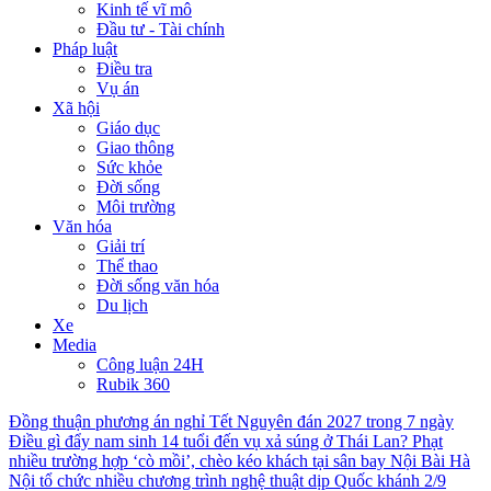
Kinh tế vĩ mô
Đầu tư - Tài chính
Pháp luật
Điều tra
Vụ án
Xã hội
Giáo dục
Giao thông
Sức khỏe
Đời sống
Môi trường
Văn hóa
Giải trí
Thể thao
Đời sống văn hóa
Du lịch
Xe
Media
Công luận 24H
Rubik 360
Đồng thuận phương án nghỉ Tết Nguyên đán 2027 trong 7 ngày
Điều gì đẩy nam sinh 14 tuổi đến vụ xả súng ở Thái Lan?
Phạt
nhiều trường hợp ‘cò mồi’, chèo kéo khách tại sân bay Nội Bài
Hà
Nội tổ chức nhiều chương trình nghệ thuật dịp Quốc khánh 2/9