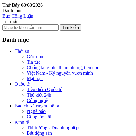
Thứ Bảy 08/08/2026
Danh mục
Báo Công Luận
Tin mới
Tìm kiếm
Danh mục
Thời sự
Góc nhìn
Tin tức
Chống lãng phí, tham nhũng, tiêu cực
Việt Nam - Kỷ nguyên vươn mình
Mặt trận
Quốc tế
Tiêu điểm Quốc tế
Thế giới 24h
Công nghệ
Báo chí - Truyền thông
Nghề báo
Công tác hội
Kinh tế
Thị trường - Doanh nghiệp
Bất động sản