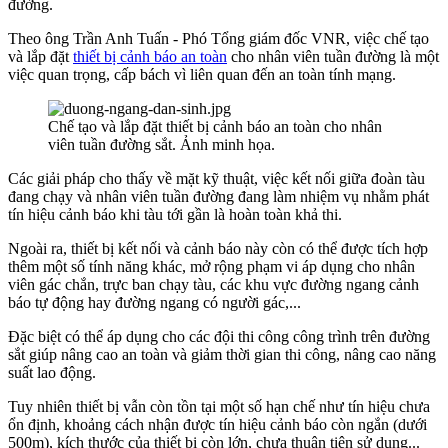
đường.
Theo ông Trần Anh Tuấn - Phó Tổng giám đốc VNR, việc chế tạo
và lắp đặt
thiết bị cảnh báo an toàn
cho nhân viên tuần đường là một
việc quan trọng, cấp bách vì liên quan đến an toàn tính mạng.
Chế tạo và lắp đặt thiết bị cảnh báo an toàn cho nhân
viên tuần đường sắt. Ảnh minh họa.
Các giải pháp cho thấy về mặt kỹ thuật, việc kết nối giữa đoàn tàu
đang chạy và nhân viên tuần đường đang làm nhiệm vụ nhằm phát
tín hiệu cảnh báo khi tàu tới gần là hoàn toàn khả thi.
Ngoài ra, thiết bị kết nối và cảnh báo này còn có thể được tích hợp
thêm một số tính năng khác, mở rộng phạm vi áp dụng cho nhân
viên gác chắn, trực ban chạy tàu, các khu vực đường ngang cảnh
báo tự động hay đường ngang có người gác,...
Đặc biệt có thể áp dụng cho các đội thi công công trình trên đường
sắt giúp nâng cao an toàn và giảm thời gian thi công, nâng cao năng
suất lao động.
Tuy nhiên thiết bị vẫn còn tồn tại một số hạn chế như tín hiệu chưa
ổn định, khoảng cách nhận được tín hiệu cảnh báo còn ngắn (dưới
500m), kích thước của thiết bị còn lớn, chưa thuận tiện sử dụng...