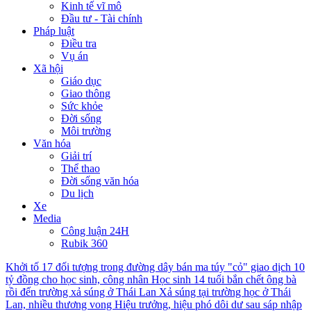
Kinh tế vĩ mô
Đầu tư - Tài chính
Pháp luật
Điều tra
Vụ án
Xã hội
Giáo dục
Giao thông
Sức khỏe
Đời sống
Môi trường
Văn hóa
Giải trí
Thể thao
Đời sống văn hóa
Du lịch
Xe
Media
Công luận 24H
Rubik 360
Khởi tố 17 đối tượng trong đường dây bán ma túy "cỏ" giao dịch 10
tỷ đồng cho học sinh, công nhân
Học sinh 14 tuổi bắn chết ông bà
rồi đến trường xả súng ở Thái Lan
Xả súng tại trường học ở Thái
Lan, nhiều thương vong
Hiệu trưởng, hiệu phó dôi dư sau sáp nhập