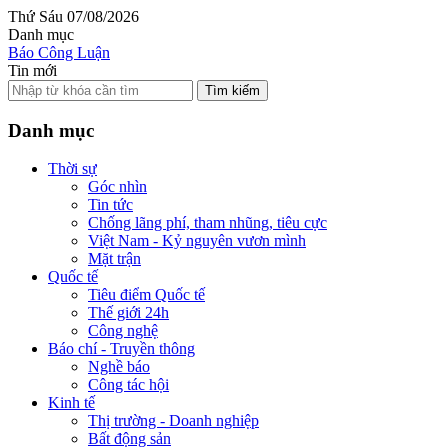
Thứ Sáu 07/08/2026
Danh mục
Báo Công Luận
Tin mới
Tìm kiếm
Danh mục
Thời sự
Góc nhìn
Tin tức
Chống lãng phí, tham nhũng, tiêu cực
Việt Nam - Kỷ nguyên vươn mình
Mặt trận
Quốc tế
Tiêu điểm Quốc tế
Thế giới 24h
Công nghệ
Báo chí - Truyền thông
Nghề báo
Công tác hội
Kinh tế
Thị trường - Doanh nghiệp
Bất động sản