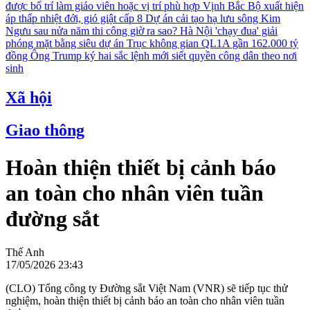
được bố trí làm giáo viên hoặc vị trí phù hợp
Vịnh Bắc Bộ xuất hiện
áp thấp nhiệt đới, gió giật cấp 8
Dự án cải tạo hạ lưu sông Kim
Ngưu sau nửa năm thi công giờ ra sao?
Hà Nội 'chạy đua' giải
phóng mặt bằng siêu dự án Trục không gian QL1A gần 162.000 tỷ
đồng
Ông Trump ký hai sắc lệnh mới siết quyền công dân theo nơi
sinh
Xã hội
Giao thông
Hoàn thiện thiết bị cảnh báo
an toàn cho nhân viên tuần
đường sắt
Thế Anh
17/05/2026 23:43
(CLO) Tổng công ty Đường sắt Việt Nam (VNR) sẽ tiếp tục thử
nghiệm, hoàn thiện thiết bị cảnh báo an toàn cho nhân viên tuần