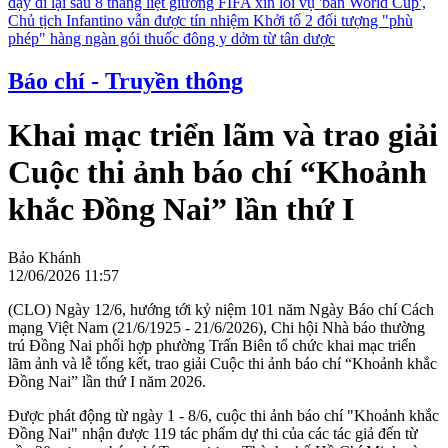
dậy đi lại sau 8 tháng liệt giường
FIFA xin lỗi vụ 'bán World Cup',
Chủ tịch Infantino vẫn được tín nhiệm
Khởi tố 2 đối tượng "phù
phép" hàng ngàn gói thuốc đông y dởm từ tân dược
Báo chí - Truyền thông
Khai mạc triển lãm và trao giải
Cuộc thi ảnh báo chí “Khoảnh
khắc Đồng Nai” lần thứ I
Bảo Khánh
12/06/2026 11:57
(CLO) Ngày 12/6, hướng tới kỷ niệm 101 năm Ngày Báo chí Cách
mạng Việt Nam (21/6/1925 - 21/6/2026), Chi hội Nhà báo thường
trú Đồng Nai phối hợp phường Trấn Biên tổ chức khai mạc triển
lãm ảnh và lễ tổng kết, trao giải Cuộc thi ảnh báo chí “Khoảnh khắc
Đồng Nai” lần thứ I năm 2026.
Được phát động từ ngày 1 - 8/6, cuộc thi ảnh báo chí "Khoảnh khắc
Đồng Nai" nhận được 119 tác phẩm dự thi của các tác giả đến từ