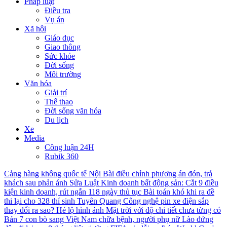
Pháp luật
Điều tra
Vụ án
Xã hội
Giáo dục
Giao thông
Sức khỏe
Đời sống
Môi trường
Văn hóa
Giải trí
Thể thao
Đời sống văn hóa
Du lịch
Xe
Media
Công luận 24H
Rubik 360
Cảng hàng không quốc tế Nội Bài điều chỉnh phương án đón, trả
khách sau phản ánh
Sửa Luật Kinh doanh bất động sản: Cắt 9 điều
kiện kinh doanh, rút ngắn 118 ngày thủ tục
Bài toán khó khi ra đề
thi lại cho 328 thí sinh Tuyên Quang
Công nghệ pin xe điện sắp
thay đổi ra sao?
Hé lộ hình ảnh Mặt trời với độ chi tiết chưa từng có
Bán 7 con bò sang Việt Nam chữa bệnh, người phụ nữ Lào đứng