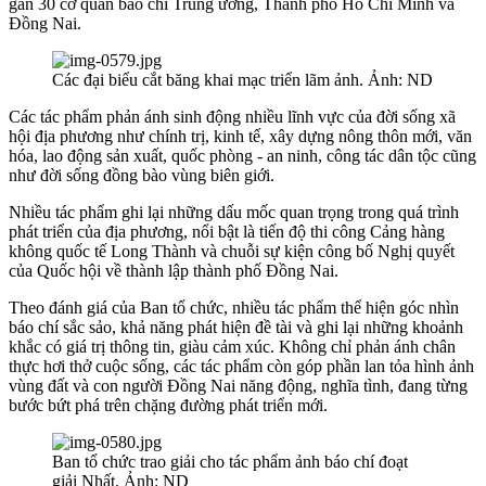
gần 30 cơ quan báo chí Trung ương, Thành phố Hồ Chí Minh và
Đồng Nai.
Các đại biểu cắt băng khai mạc triển lãm ảnh. Ảnh: ND
Các tác phẩm phản ánh sinh động nhiều lĩnh vực của đời sống xã
hội địa phương như chính trị, kinh tế, xây dựng nông thôn mới, văn
hóa, lao động sản xuất, quốc phòng - an ninh, công tác dân tộc cũng
như đời sống đồng bào vùng biên giới.
Nhiều tác phẩm ghi lại những dấu mốc quan trọng trong quá trình
phát triển của địa phương, nổi bật là tiến độ thi công Cảng hàng
không quốc tế Long Thành và chuỗi sự kiện công bố Nghị quyết
của Quốc hội về thành lập thành phố Đồng Nai.
Theo đánh giá của Ban tổ chức, nhiều tác phẩm thể hiện góc nhìn
báo chí sắc sảo, khả năng phát hiện đề tài và ghi lại những khoảnh
khắc có giá trị thông tin, giàu cảm xúc. Không chỉ phản ánh chân
thực hơi thở cuộc sống, các tác phẩm còn góp phần lan tỏa hình ảnh
vùng đất và con người Đồng Nai năng động, nghĩa tình, đang từng
bước bứt phá trên chặng đường phát triển mới.
Ban tổ chức trao giải cho tác phẩm ảnh báo chí đoạt
giải Nhất. Ảnh: ND