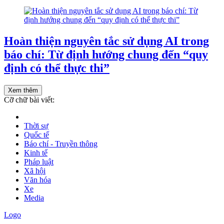
Hoàn thiện nguyên tắc sử dụng AI trong
báo chí: Từ định hướng chung đến “quy
định có thể thực thi”
Xem thêm
Cỡ chữ bài viết:
Thời sự
Quốc tế
Báo chí - Truyền thông
Kinh tế
Pháp luật
Xã hội
Văn hóa
Xe
Media
Logo