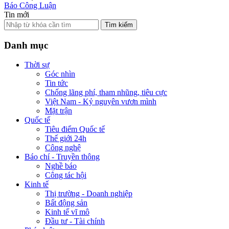
Báo Công Luận
Tin mới
Tìm kiếm
Danh mục
Thời sự
Góc nhìn
Tin tức
Chống lãng phí, tham nhũng, tiêu cực
Việt Nam - Kỷ nguyên vươn mình
Mặt trận
Quốc tế
Tiêu điểm Quốc tế
Thế giới 24h
Công nghệ
Báo chí - Truyền thông
Nghề báo
Công tác hội
Kinh tế
Thị trường - Doanh nghiệp
Bất động sản
Kinh tế vĩ mô
Đầu tư - Tài chính