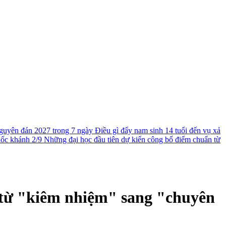
guyên đán 2027 trong 7 ngày
Điều gì đẩy nam sinh 14 tuổi đến vụ xả
uốc khánh 2/9
Những đại học đầu tiên dự kiến công bố điểm chuẩn từ
 từ "kiêm nhiệm" sang "chuyên