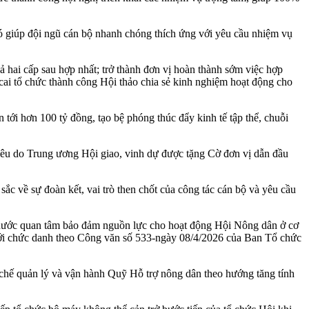
ó giúp đội ngũ cán bộ nhanh chóng thích ứng với yêu cầu nhiệm vụ
ả hai cấp sau hợp nhất; trở thành đơn vị hoàn thành sớm việc hợp
ai tổ chức thành công Hội thảo chia sẻ kinh nghiệm hoạt động cho
 tới hơn 100 tỷ đồng, tạo bệ phóng thúc đẩy kinh tế tập thể, chuỗi
êu do Trung ương Hội giao, vinh dự được tặng Cờ đơn vị dẫn đầu
c về sự đoàn kết, vai trò then chốt của công tác cán bộ và yêu cầu
nước quan tâm bảo đảm nguồn lực cho hoạt động Hội Nông dân ở cơ
 với chức danh theo Công văn số 533-ngày 08/4/2026 của Ban Tổ chức
chế quản lý và vận hành Quỹ Hỗ trợ nông dân theo hướng tăng tính