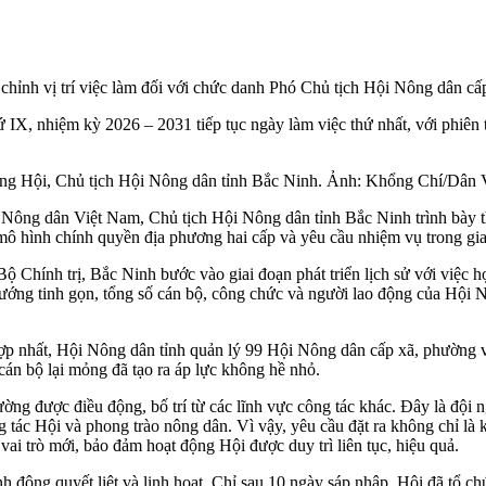
hỉnh vị trí việc làm đối với chức danh Phó Chủ tịch Hội Nông dân cấ
 IX, nhiệm kỳ 2026 – 2031 tiếp tục ngày làm việc thứ nhất, với phiên 
 Hội, Chủ tịch Hội Nông dân tỉnh Bắc Ninh. Ảnh: Khổng Chí/Dân V
ng dân Việt Nam, Chủ tịch Hội Nông dân tỉnh Bắc Ninh trình bày tha
 mô hình chính quyền địa phương hai cấp và yêu cầu nhiệm vụ trong gia
Chính trị, Bắc Ninh bước vào giai đoạn phát triển lịch sử với việc hợ
ướng tinh gọn, tổng số cán bộ, công chức và người lao động của Hội 
p nhất, Hội Nông dân tỉnh quản lý 99 Hội Nông dân cấp xã, phường và
 cán bộ lại mỏng đã tạo ra áp lực không hề nhỏ.
 được điều động, bố trí từ các lĩnh vực công tác khác. Đây là đội ng
 tác Hội và phong trào nông dân. Vì vậy, yêu cầu đặt ra không chỉ là 
ai trò mới, bảo đảm hoạt động Hội được duy trì liên tục, hiệu quả.
động quyết liệt và linh hoạt. Chỉ sau 10 ngày sáp nhập, Hội đã tổ ch