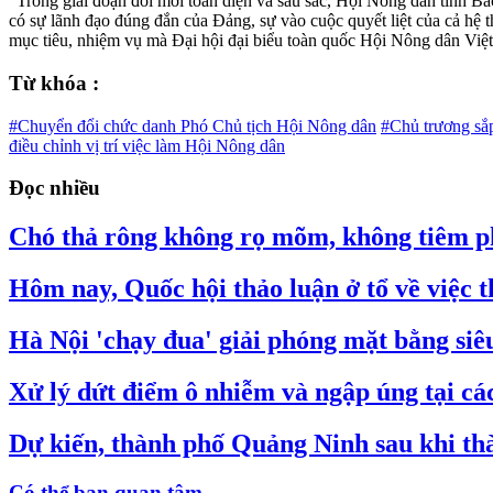
“Trong giai đoạn đổi mới toàn diện và sâu sắc, Hội Nông dân tỉnh Bắ
có sự lãnh đạo đúng đắn của Đảng, sự vào cuộc quyết liệt của cả hệ t
mục tiêu, nhiệm vụ mà Đại hội đại biểu toàn quốc Hội Nông dân Vi
Từ khóa :
#Chuyển đổi chức danh Phó Chủ tịch Hội Nông dân
#Chủ trương sắ
điều chỉnh vị trí việc làm Hội Nông dân
Đọc nhiều
Chó thả rông không rọ mõm, không tiêm ph
Hôm nay, Quốc hội thảo luận ở tổ về việc
Hà Nội 'chạy đua' giải phóng mặt bằng si
Xử lý dứt điểm ô nhiễm và ngập úng tại các 
Dự kiến, thành phố Quảng Ninh sau khi thà
Có thể bạn quan tâm