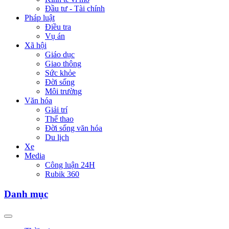
Đầu tư - Tài chính
Pháp luật
Điều tra
Vụ án
Xã hội
Giáo dục
Giao thông
Sức khỏe
Đời sống
Môi trường
Văn hóa
Giải trí
Thể thao
Đời sống văn hóa
Du lịch
Xe
Media
Công luận 24H
Rubik 360
Danh mục