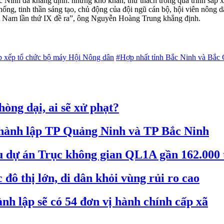
c Ninh đã khẳng định: những khó khăn, thử thách trong quá trình sắp x
hống, tinh thần sáng tạo, chủ động của đội ngũ cán bộ, hội viên nông dâ
ệt Nam lần thứ IX đề ra”, ông Nguyễn Hoàng Trung khẳng định.
p xếp tổ chức bộ máy Hội Nông dân
#Hợp nhất tỉnh Bắc Ninh và Bắc
òng dại, ai sẽ xử phạt?
 thành lập TP Quảng Ninh và TP Bắc Ninh
êu dự án Trục không gian QL1A gần 162.000 
đô thị lớn, di dân khỏi vùng rủi ro cao
nh lập sẽ có 54 đơn vị hành chính cấp xã