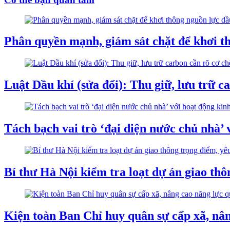
Phân quyền mạnh, giám sát chặt để khơi t
Luật Dầu khí (sửa đổi): Thu giữ, lưu trữ c
Tách bạch vai trò ‘đại diện nước chủ nhà’
Bí thư Hà Nội kiểm tra loạt dự án giao thô
Kiện toàn Ban Chỉ huy quân sự cấp xã, nân