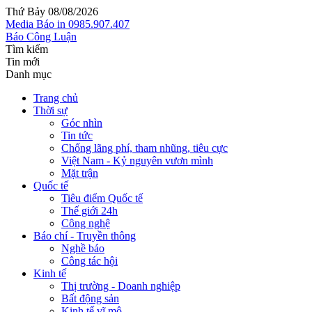
Thứ Bảy 08/08/2026
Media
Báo in
0985.907.407
Báo Công Luận
Tìm kiếm
Tin mới
Danh mục
Trang chủ
Thời sự
Góc nhìn
Tin tức
Chống lãng phí, tham nhũng, tiêu cực
Việt Nam - Kỷ nguyên vươn mình
Mặt trận
Quốc tế
Tiêu điểm Quốc tế
Thế giới 24h
Công nghệ
Báo chí - Truyền thông
Nghề báo
Công tác hội
Kinh tế
Thị trường - Doanh nghiệp
Bất động sản
Kinh tế vĩ mô