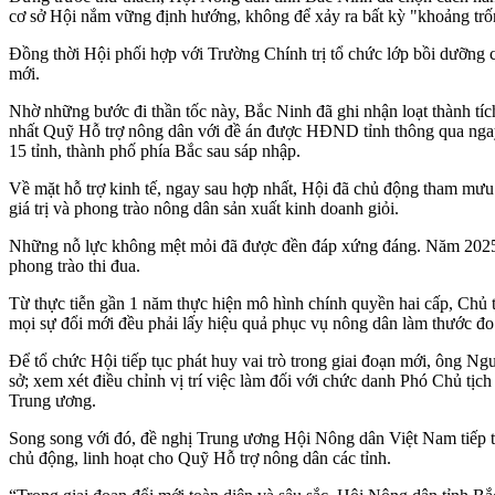
cơ sở Hội nắm vững định hướng, không để xảy ra bất kỳ "khoảng trốn
Đồng thời Hội phối hợp với Trường Chính trị tổ chức lớp bồi dưỡng 
mới.
Nhờ những bước đi thần tốc này, Bắc Ninh đã ghi nhận loạt thành tích
nhất Quỹ Hỗ trợ nông dân với đề án được HĐND tỉnh thông qua ngay t
15 tỉnh, thành phố phía Bắc sau sáp nhập.
Về mặt hỗ trợ kinh tế, ngay sau hợp nhất, Hội đã chủ động tham mưu t
giá trị và phong trào nông dân sản xuất kinh doanh giỏi.
Những nỗ lực không mệt mỏi đã được đền đáp xứng đáng. Năm 2025, 
phong trào thi đua.
Từ thực tiễn gần 1 năm thực hiện mô hình chính quyền hai cấp, Chủ t
mọi sự đổi mới đều phải lấy hiệu quả phục vụ nông dân làm thước đo
Để tổ chức Hội tiếp tục phát huy vai trò trong giai đoạn mới, ông 
sở; xem xét điều chỉnh vị trí việc làm đối với chức danh Phó Chủ t
Trung ương.
Song song với đó, đề nghị Trung ương Hội Nông dân Việt Nam tiếp t
chủ động, linh hoạt cho Quỹ Hỗ trợ nông dân các tỉnh.