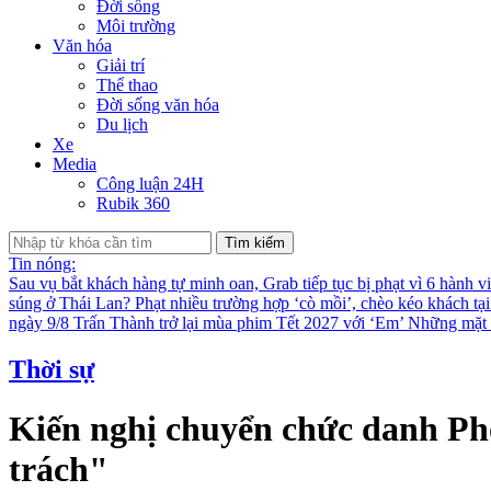
Đời sống
Môi trường
Văn hóa
Giải trí
Thể thao
Đời sống văn hóa
Du lịch
Xe
Media
Công luận 24H
Rubik 360
Tìm kiếm
Tin nóng:
Sau vụ bắt khách hàng tự minh oan, Grab tiếp tục bị phạt vì 6 hành v
súng ở Thái Lan?
Phạt nhiều trường hợp ‘cò mồi’, chèo kéo khách tạ
ngày 9/8
Trấn Thành trở lại mùa phim Tết 2027 với ‘Em’
Những mặt t
Thời sự
Kiến nghị chuyển chức danh Ph
trách"