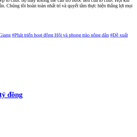
ếp tổ chức bộ máy không thể cản trở bước tiến của tổ chức Hội khi
n. Chúng tôi hoàn toàn nhất trí và quyết tâm thực hiện thắng lợi mọi
 Giang
#Phát triển hoạt động Hội và phong trào nông dân
#Đề xuất
tỷ đồng