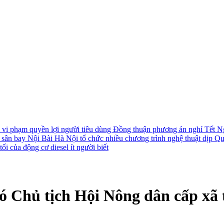
i vi phạm quyền lợi người tiêu dùng
Đồng thuận phương án nghỉ Tết N
i sân bay Nội Bài
Hà Nội tổ chức nhiều chương trình nghệ thuật dịp Q
ối của động cơ diesel ít người biết
ó Chủ tịch Hội Nông dân cấp xã