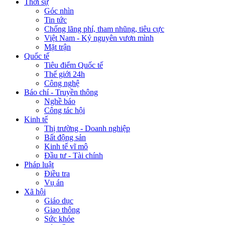
Thời sự
Góc nhìn
Tin tức
Chống lãng phí, tham nhũng, tiêu cực
Việt Nam - Kỷ nguyên vươn mình
Mặt trận
Quốc tế
Tiêu điểm Quốc tế
Thế giới 24h
Công nghệ
Báo chí - Truyền thông
Nghề báo
Công tác hội
Kinh tế
Thị trường - Doanh nghiệp
Bất động sản
Kinh tế vĩ mô
Đầu tư - Tài chính
Pháp luật
Điều tra
Vụ án
Xã hội
Giáo dục
Giao thông
Sức khỏe