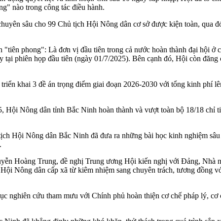
g" nào trong công tác điều hành.
chuyên sâu cho 99 Chủ tịch Hội Nông dân cơ sở được kiện toàn, qua đ
 "tiên phong": Là đơn vị đầu tiên trong cả nước hoàn thành đại hội ở c
ại phiên họp đầu tiên (ngày 01/7/2025). Bên cạnh đó, Hội còn đăng c
riển khai 3 đề án trọng điểm giai đoạn 2026-2030 với tổng kinh phí lên
Hội Nông dân tỉnh Bắc Ninh hoàn thành và vượt toàn bộ 18/18 chỉ ti
ịch Hội Nông dân Bắc Ninh đã đưa ra những bài học kinh nghiệm sâu sắ
.
Nguyễn Hoàng Trung,
đề nghị Trung ương Hội kiến nghị với Đảng, Nhà 
ịch Hội Nông dân cấp xã từ kiêm nhiệm sang chuyên trách, tương đồng
ục nghiên cứu tham mưu với Chính phủ hoàn thiện cơ chế pháp lý, cơ 