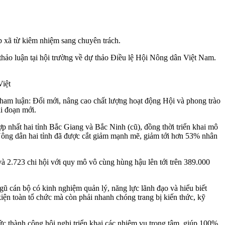
p xã từ kiêm nhiệm sang chuyên trách.
thảo luận tại hội trường về dự thảo Điều lệ Hội Nông dân Việt Nam.
iệt
m luận: Đổi mới, nâng cao chất lượng hoạt động Hội và phong trào
i đoạn mới.
p nhất hai tỉnh Bắc Giang và Bắc Ninh (cũ), đồng thời triển khai mô
Nông dân hai tỉnh đã được cắt giảm mạnh mẽ, giảm tới hơn 53% nhân
 2.723 chi hội với quy mô vô cùng hùng hậu lên tới trên 389.000
ũ cán bộ có kinh nghiệm quản lý, năng lực lãnh đạo và hiểu biết
kiện toàn tổ chức mà còn phải nhanh chóng trang bị kiến thức, kỹ
ức thành công hội nghị triển khai các nhiệm vụ trọng tâm, giúp 100%