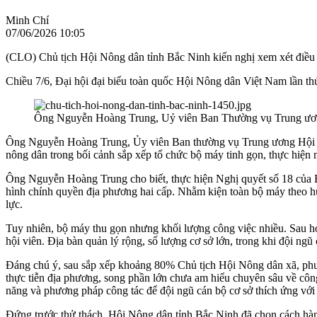
Minh Chí
07/06/2026 10:05
(CLO) Chủ tịch Hội Nông dân tỉnh Bắc Ninh kiến nghị xem xét điều c
Chiều 7/6, Đại hội đại biểu toàn quốc Hội Nông dân Việt Nam lần thứ
Ông Nguyễn Hoàng Trung, Uỷ viên Ban Thường vụ Trung ương
Ông Nguyễn Hoàng Trung, Ủy viên Ban thường vụ Trung ương Hội Nô
nông dân trong bối cảnh sắp xếp tổ chức bộ máy tinh gọn, thực hiện
Ông Nguyễn Hoàng Trung cho biết, thực hiện Nghị quyết số 18 của Bộ 
hình chính quyền địa phương hai cấp. Nhằm kiện toàn bộ máy theo h
lực.
Tuy nhiên, bộ máy thu gọn nhưng khối lượng công việc nhiều. Sau hợ
hội viên. Địa bàn quản lý rộng, số lượng cơ sở lớn, trong khi đội ngũ
Đáng chú ý, sau sắp xếp khoảng 80% Chủ tịch Hội Nông dân xã, phường
thực tiễn địa phương, song phần lớn chưa am hiểu chuyên sâu về công
năng và phương pháp công tác để đội ngũ cán bộ cơ sở thích ứng với v
Đứng trước thử thách, Hội Nông dân tỉnh Bắc Ninh đã chọn cách hành 