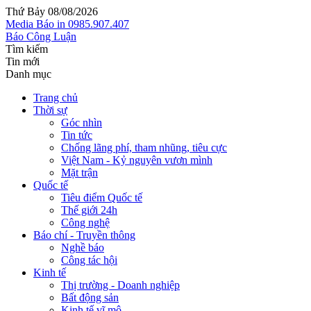
Thứ Bảy 08/08/2026
Media
Báo in
0985.907.407
Báo Công Luận
Tìm kiếm
Tin mới
Danh mục
Trang chủ
Thời sự
Góc nhìn
Tin tức
Chống lãng phí, tham nhũng, tiêu cực
Việt Nam - Kỷ nguyên vươn mình
Mặt trận
Quốc tế
Tiêu điểm Quốc tế
Thế giới 24h
Công nghệ
Báo chí - Truyền thông
Nghề báo
Công tác hội
Kinh tế
Thị trường - Doanh nghiệp
Bất động sản
Kinh tế vĩ mô