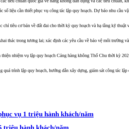
; các tiêu chuẩn quốc gia về hàng không dân dụng và các tiêu chuẩn,
ác số liệu cần thiết phục vụ công tác lập quy hoạch. Dự báo nhu cầu
ác chỉ tiêu cơ bản về đất đai cho thời kỳ quy hoạch và hạ tầng kỹ thu
khai thác trong tương lai; xác định các yêu cầu về bảo vệ môi trường v
thiện nhiệm vụ lập quy hoạch Cảng hàng không Thổ Chu thời kỳ 2021
ong quá trình lập quy hoạch, hướng dẫn xây dựng, giám sát công tác lập
hục vụ 1 triệu hành khách/năm
5 triệu hành khách/năm