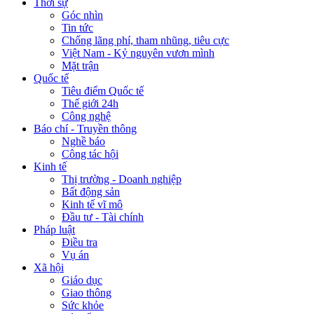
Thời sự
Góc nhìn
Tin tức
Chống lãng phí, tham nhũng, tiêu cực
Việt Nam - Kỷ nguyên vươn mình
Mặt trận
Quốc tế
Tiêu điểm Quốc tế
Thế giới 24h
Công nghệ
Báo chí - Truyền thông
Nghề báo
Công tác hội
Kinh tế
Thị trường - Doanh nghiệp
Bất động sản
Kinh tế vĩ mô
Đầu tư - Tài chính
Pháp luật
Điều tra
Vụ án
Xã hội
Giáo dục
Giao thông
Sức khỏe