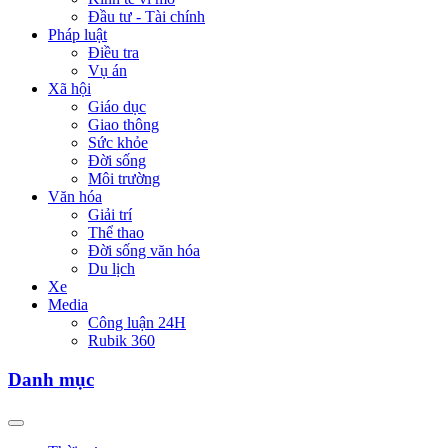
Đầu tư - Tài chính
Pháp luật
Điều tra
Vụ án
Xã hội
Giáo dục
Giao thông
Sức khỏe
Đời sống
Môi trường
Văn hóa
Giải trí
Thể thao
Đời sống văn hóa
Du lịch
Xe
Media
Công luận 24H
Rubik 360
Danh mục