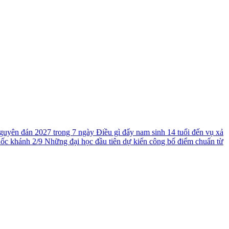
guyên đán 2027 trong 7 ngày
Điều gì đẩy nam sinh 14 tuổi đến vụ xả
uốc khánh 2/9
Những đại học đầu tiên dự kiến công bố điểm chuẩn từ