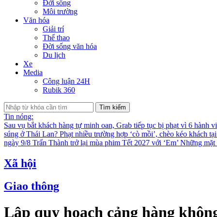
Đời sống
Môi trường
Văn hóa
Giải trí
Thể thao
Đời sống văn hóa
Du lịch
Xe
Media
Công luận 24H
Rubik 360
Tìm kiếm
Tin nóng:
Sau vụ bắt khách hàng tự minh oan, Grab tiếp tục bị phạt vì 6 hành v
súng ở Thái Lan?
Phạt nhiều trường hợp ‘cò mồi’, chèo kéo khách tạ
ngày 9/8
Trấn Thành trở lại mùa phim Tết 2027 với ‘Em’
Những mặt t
Xã hội
Giao thông
Lập quy hoạch cảng hàng không