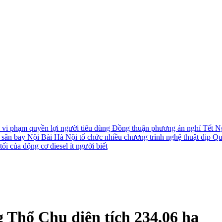
i vi phạm quyền lợi người tiêu dùng
Đồng thuận phương án nghỉ Tết N
i sân bay Nội Bài
Hà Nội tổ chức nhiều chương trình nghệ thuật dịp Q
ối của động cơ diesel ít người biết
 Thổ Chu diện tích 234,06 ha