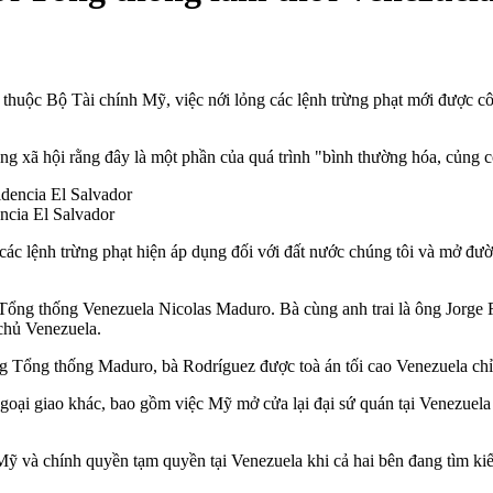
huộc Bộ Tài chính Mỹ, việc nới lỏng các lệnh trừng phạt mới được c
mạng xã hội rằng đây là một phần của quá trình "bình thường hóa, củng
ncia El Salvador
bỏ các lệnh trừng phạt hiện áp dụng đối với đất nước chúng tôi và mở 
ổng thống Venezuela Nicolas Maduro. Bà cùng anh trai là ông Jorge R
 chủ Venezuela.
g Tổng thống Maduro, bà Rodríguez được toà án tối cao Venezuela chỉ đ
 ngoại giao khác, bao gồm việc Mỹ mở cửa lại đại sứ quán tại Venezuel
ỹ và chính quyền tạm quyền tại Venezuela khi cả hai bên đang tìm kiế