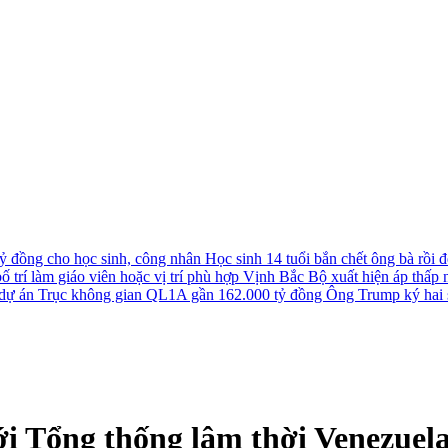
tỷ đồng cho học sinh, công nhân
Học sinh 14 tuổi bắn chết ông bà rồi đê
 trí làm giáo viên hoặc vị trí phù hợp
Vịnh Bắc Bộ xuất hiện áp thấp nh
u dự án Trục không gian QL1A gần 162.000 tỷ đồng
Ông Trump ký hai s
ới Tổng thống lâm thời Venezuel