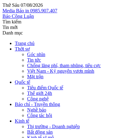
Thứ Sáu 07/08/2026
Media
Báo in
0985.907.407
Báo Công Luận
Tìm kiếm
Tin mới
Danh mục
Trang chủ
Thời sự
Góc nhìn
Tin tức
Chống lãng phí, tham nhũng, tiêu cực
Việt Nam - Kỷ nguyên vươn mình
Mặt trận
Quốc tế
Tiêu điểm Quốc tế
Thế giới 24h
Công nghệ
Báo chí - Truyền thông
Nghề báo
Công tác hội
Kinh tế
Thị trường - Doanh nghiệp
Bất động sản
Kinh tế vĩ mô