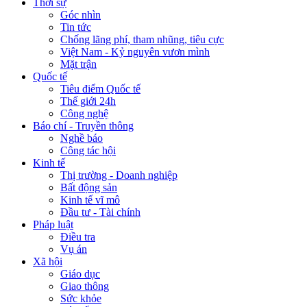
Thời sự
Góc nhìn
Tin tức
Chống lãng phí, tham nhũng, tiêu cực
Việt Nam - Kỷ nguyên vươn mình
Mặt trận
Quốc tế
Tiêu điểm Quốc tế
Thế giới 24h
Công nghệ
Báo chí - Truyền thông
Nghề báo
Công tác hội
Kinh tế
Thị trường - Doanh nghiệp
Bất động sản
Kinh tế vĩ mô
Đầu tư - Tài chính
Pháp luật
Điều tra
Vụ án
Xã hội
Giáo dục
Giao thông
Sức khỏe