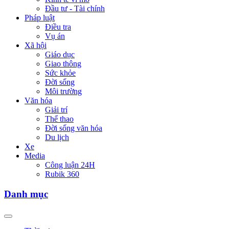
Đầu tư - Tài chính
Pháp luật
Điều tra
Vụ án
Xã hội
Giáo dục
Giao thông
Sức khỏe
Đời sống
Môi trường
Văn hóa
Giải trí
Thể thao
Đời sống văn hóa
Du lịch
Xe
Media
Công luận 24H
Rubik 360
Danh mục