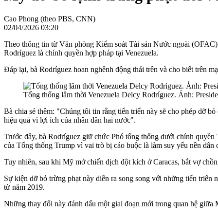
Cao Phong (theo PBS, CNN)
02/04/2026 03:20
Theo thông tin từ Văn phòng Kiểm soát Tài sản Nước ngoài (OFAC) t
Rodríguez là chính quyền hợp pháp tại Venezuela.
Đáp lại, bà Rodríguez hoan nghênh động thái trên và cho biết trên 
Tổng thống lâm thời Venezuela Delcy Rodríguez. Ảnh: Preside
Bà chia sẻ thêm: "Chúng tôi tin rằng tiến triển này sẽ cho phép dỡ 
hiệu quả vì lợi ích của nhân dân hai nước".
Trước đây, bà Rodríguez giữ chức Phó tổng thống dưới chính quyền T
của Tổng thống Trump vì vai trò bị cáo buộc là làm suy yếu nền dân
Tuy nhiên, sau khi Mỹ mở chiến dịch đột kích ở Caracas, bắt vợ chồn
Sự kiện dỡ bỏ trừng phạt này diễn ra song song với những tiến triển
từ năm 2019.
Những thay đổi này đánh dấu một giai đoạn mới trong quan hệ giữa M