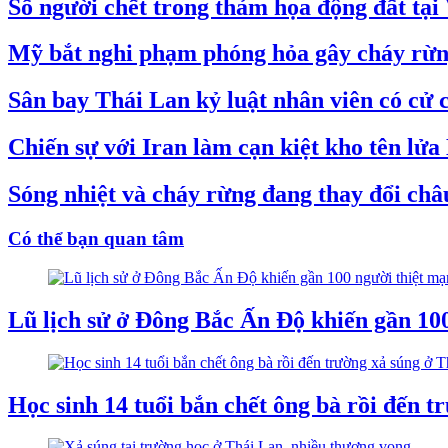
Số người chết trong thảm họa động đất tại
Mỹ bắt nghi phạm phóng hỏa gây cháy rừn
Sân bay Thái Lan kỷ luật nhân viên có cử c
Chiến sự với Iran làm cạn kiệt kho tên lử
Sóng nhiệt và cháy rừng đang thay đổi châu
Có thể bạn quan tâm
Lũ lịch sử ở Đông Bắc Ấn Độ khiến gần 10
Học sinh 14 tuổi bắn chết ông bà rồi đến tr