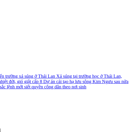
́n trường xả súng ở Thái Lan
Xả súng tại trường học ở Thái Lan,
iệt đới, gió giật cấp 8
Dự án cải tạo hạ lưu sông Kim Ngưu sau nửa
ắc lệnh mới siết quyền công dân theo nơi sinh
a