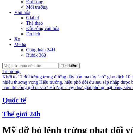
Đời sống
Môi trường
Văn hóa
Giải trí
Thể thao
Đời sống văn hóa
Du lịch
Xe
Media
Công luận 24H
Rubik 360
Tìm kiếm
Tin nóng:
Khởi tố 17 đối tượng trong đường dây bán ma túy "cỏ" giao dịch 10 
nhiều thương vong
Hiệu trưởng, hiệu phó dôi dư sau sáp nhập được bố
năm thi công giờ ra sao?
Hà Nội 'chạy đua' giải phóng mặt bằng siê
Quốc tế
Thế giới 24h
Mỹ dỡ bỏ lệnh trừng phạt đối v