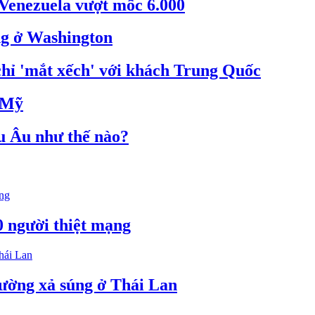
 Venezuela vượt mốc 6.000
g ở Washington
hỉ 'mắt xếch' với khách Trung Quốc
a Mỹ
 Âu như thế nào?
0 người thiệt mạng
ường xả súng ở Thái Lan