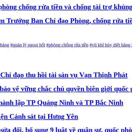
hòng chống rửa tiền và chống tài trợ khủn
m Trưởng Ban Chỉ đạo Phòng, chống rửa ti
 hàng
#quản lý ngoại hối
#phòng chống rửa tiền
#vũ khí hủy diệt hàng 
hỉ đạo thu hồi tài sản vụ Vạn Thịnh Phát
bảo vệ vững chắc chủ quyền biên giới quốc 
 thành lập TP Quảng Ninh và TP Bắc Ninh
iện Cảnh sát tại Hưng Yên
ửa đổi, bổ sung 9 luật về quân sự, quốc ph