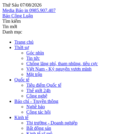
Thứ Sáu 07/08/2026
Media
Báo in
0985.907.407
Báo Công Luận
Tìm kiếm
Tin mới
Danh mục
Trang chủ
Thời sự
Góc nhìn
Tin tức
Chống lãng phí, tham nhũng, tiêu cực
Việt Nam - Kỷ nguyên vươn mình
Mặt trận
Quốc tế
Tiêu điểm Quốc tế
Thế giới 24h
Công nghệ
Báo chí - Truyền thông
Nghề báo
Công tác hội
Kinh tế
Thị trường - Doanh nghiệp
Bất động sản
Kinh tế vĩ mô