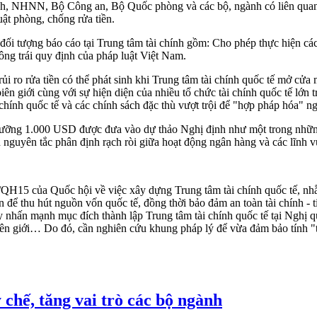
ính, NHNN, Bộ Công an, Bộ Quốc phòng và các bộ, ngành có liên quan
uật phòng, chống rửa tiền.
o đối tượng báo cáo tại Trung tâm tài chính gồm: Cho phép thực hiện c
g trái quy định của pháp luật Việt Nam.
 ro rửa tiền có thể phát sinh khi Trung tâm tài chính quốc tế mở cử
ên giới cùng với sự hiện diện của nhiều tổ chức tài chính quốc tế lớn 
chính quốc tế và các chính sách đặc thù vượt trội để "hợp pháp hóa" ng
 ngưỡng 1.000 USD được đưa vào dự thảo Nghị định như một trong nhữ
 nguyên tắc phân định rạch ròi giữa hoạt động ngân hàng và các lĩnh v
QH15 của Quốc hội về việc xây dựng Trung tâm tài chính quốc tế, nhằ
 để thu hút nguồn vốn quốc tế, đồng thời bảo đảm an toàn tài chính - ti
nhấn mạnh mục đích thành lập Trung tâm tài chính quốc tế tại Nghị q
iên giới… Do đó, cần nghiên cứu khung pháp lý để vừa đảm bảo tính "t
chế, tăng vai trò các bộ ngành