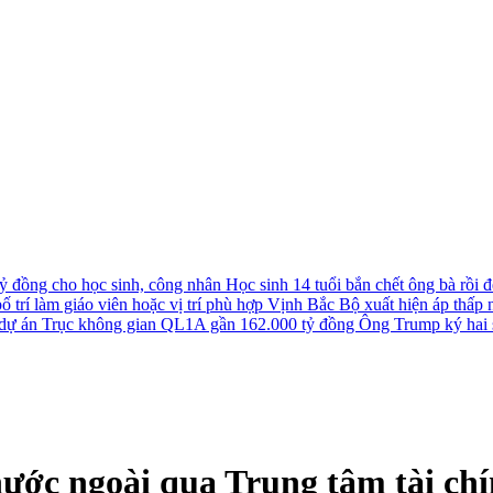
tỷ đồng cho học sinh, công nhân
Học sinh 14 tuổi bắn chết ông bà rồi đê
 trí làm giáo viên hoặc vị trí phù hợp
Vịnh Bắc Bộ xuất hiện áp thấp nh
u dự án Trục không gian QL1A gần 162.000 tỷ đồng
Ông Trump ký hai s
ước ngoài qua Trung tâm tài chí