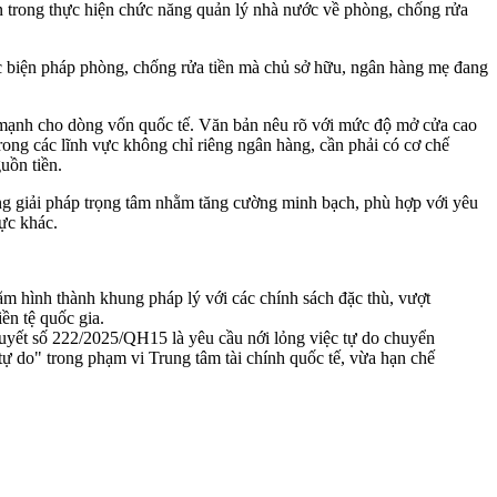
 trong thực hiện chức năng quản lý nhà nước về phòng, chống rửa
ác biện pháp phòng, chống rửa tiền mà chủ sở hữu, ngân hàng mẹ đang
a mạnh cho dòng vốn quốc tế. Văn bản nêu rõ với mức độ mở cửa cao
trong các lĩnh vực không chỉ riêng ngân hàng, cần phải có cơ chế
uồn tiền.
ng giải pháp trọng tâm nhằm tăng cường minh bạch, phù hợp với yêu
ực khác.
m hình thành khung pháp lý với các chính sách đặc thù, vượt
ền tệ quốc gia.
uyết số 222/2025/QH15 là yêu cầu nới lỏng việc tự do chuyển
ự do" trong phạm vi Trung tâm tài chính quốc tế, vừa hạn chế