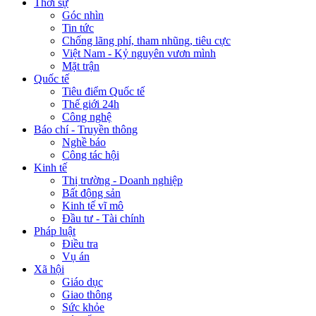
Thời sự
Góc nhìn
Tin tức
Chống lãng phí, tham nhũng, tiêu cực
Việt Nam - Kỷ nguyên vươn mình
Mặt trận
Quốc tế
Tiêu điểm Quốc tế
Thế giới 24h
Công nghệ
Báo chí - Truyền thông
Nghề báo
Công tác hội
Kinh tế
Thị trường - Doanh nghiệp
Bất động sản
Kinh tế vĩ mô
Đầu tư - Tài chính
Pháp luật
Điều tra
Vụ án
Xã hội
Giáo dục
Giao thông
Sức khỏe