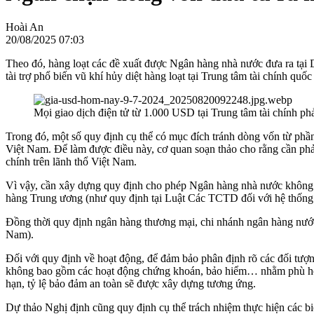
Hoài An
20/08/2025 07:03
Theo đó, hàng loạt các đề xuất được Ngân hàng nhà nước đưa ra tại D
tài trợ phổ biến vũ khí hủy diệt hàng loạt tại Trung tâm tài chính quốc
Mọi giao dịch điện tử từ 1.000 USD tại Trung tâm tài chính p
Trong đó, một số quy định cụ thể có mục đích tránh dòng vốn từ phần
Việt Nam. Để làm được điều này, cơ quan soạn thảo cho rằng cần phải
chính trên lãnh thổ Việt Nam.
Vì vậy, cần xây dựng quy định cho phép Ngân hàng nhà nước không th
hàng Trung ương (như quy định tại Luật Các TCTD đối với hệ thống
Đồng thời quy định ngân hàng thương mại, chi nhánh ngân hàng nước 
Nam).
Đối với quy định về hoạt động, để đảm bảo phân định rõ các đối tượ
không bao gồm các hoạt động chứng khoán, bảo hiểm… nhằm phù hợp 
hạn, tỷ lệ bảo đảm an toàn sẽ được xây dựng tương ứng.
Dự thảo Nghị định cũng quy định cụ thể trách nhiệm thực hiện các biệ