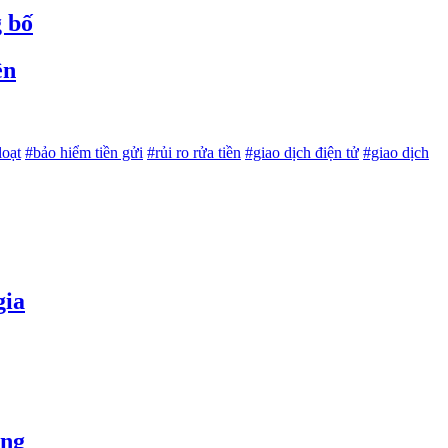
g bố
ền
loạt
#bảo hiểm tiền gửi
#rủi ro rửa tiền
#giao dịch điện tử
#giao dịch
gia
òng