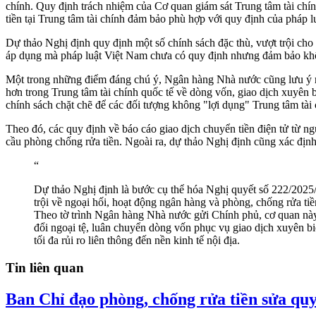
chính. Quy định trách nhiệm của Cơ quan giám sát Trung tâm tài ch
tiền tại Trung tâm tài chính đảm bảo phù hợp với quy định của pháp l
Dự thảo Nghị định quy định một số chính sách đặc thù, vượt trội ch
áp dụng mà pháp luật Việt Nam chưa có quy định nhưng đảm bảo khôn
Một trong những điểm đáng chú ý, Ngân hàng Nhà nước cũng lưu ý rủi
hơn trong Trung tâm tài chính quốc tế về dòng vốn, giao dịch xuyên bi
chính sách chặt chẽ để các đối tượng không "lợi dụng" Trung tâm tài 
Theo đó, các quy định về báo cáo giao dịch chuyển tiền điện tử từ
cầu phòng chống rửa tiền. Ngoài ra, dự thảo Nghị định cũng xác định
“
Dự thảo Nghị định là bước cụ thể hóa Nghị quyết số 222/2025/
trội về ngoại hối, hoạt động ngân hàng và phòng, chống rửa tiền
Theo tờ trình Ngân hàng Nhà nước gửi Chính phủ, cơ quan này 
đổi ngoại tệ, luân chuyển dòng vốn phục vụ giao dịch xuyên b
tối đa rủi ro liên thông đến nền kinh tế nội địa.
Tin liên quan
Ban Chỉ đạo phòng, chống rửa tiền sửa quy 