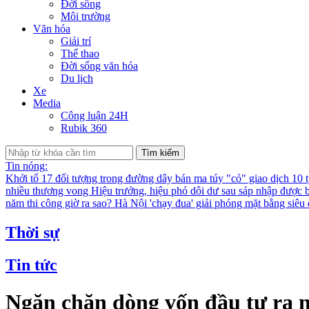
Đời sống
Môi trường
Văn hóa
Giải trí
Thể thao
Đời sống văn hóa
Du lịch
Xe
Media
Công luận 24H
Rubik 360
Tìm kiếm
Tin nóng:
Khởi tố 17 đối tượng trong đường dây bán ma túy "cỏ" giao dịch 10 
nhiều thương vong
Hiệu trưởng, hiệu phó dôi dư sau sáp nhập được bố
năm thi công giờ ra sao?
Hà Nội 'chạy đua' giải phóng mặt bằng siê
Thời sự
Tin tức
Ngăn chặn dòng vốn đầu tư ra n