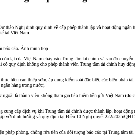
ự thảo Nghị định quy định về cấp phép thành lập và hoạt động ngân hà
 tế tại Việt Nam.
hải báo cáo. Ảnh minh hoạ
 còn lại của Việt Nam chảy vào Trung tâm tài chính và sau đó chuyển r
 có quy định không cho phép thành viên Trung tâm tài chính huy động 
ực hiện can thiệp sớm, áp dụng kiểm soát đặc biệt, các biện pháp tái
 ngân hàng trong nước).
ngoài là thành viên không tham gia bảo hiểm tiền gửi Việt Nam (do các
ng cung cấp dịch vụ khi Trung tâm tài chính được thành lập, hoạt độn
với định hướng và quy định tại Điều 10 Nghị quyết 222/2025/QH15. T
n pháp phòng, chống rửa tiền của đối tượng báo cáo tại Trung tâm tài c