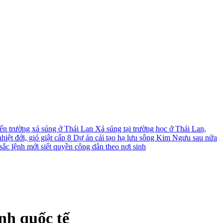
́n trường xả súng ở Thái Lan
Xả súng tại trường học ở Thái Lan,
iệt đới, gió giật cấp 8
Dự án cải tạo hạ lưu sông Kim Ngưu sau nửa
ắc lệnh mới siết quyền công dân theo nơi sinh
nh quốc tế