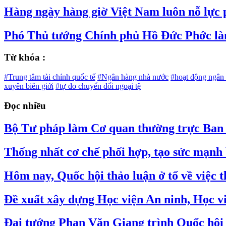
Hàng ngày hàng giờ Việt Nam luôn nỗ lực p
Phó Thủ tướng Chính phủ Hồ Đức Phớc là
Từ khóa :
#Trung tâm tài chính quốc tế
#Ngân hàng nhà nước
#hoạt động ngân
xuyên biên giới
#tự do chuyển đổi ngoại tệ
Đọc nhiều
Bộ Tư pháp làm Cơ quan thường trực Ban C
Thống nhất cơ chế phối hợp, tạo sức mạnh 
Hôm nay, Quốc hội thảo luận ở tổ về việc
Đề xuất xây dựng Học viện An ninh, Học v
Đại tướng Phan Văn Giang trình Quốc hội s