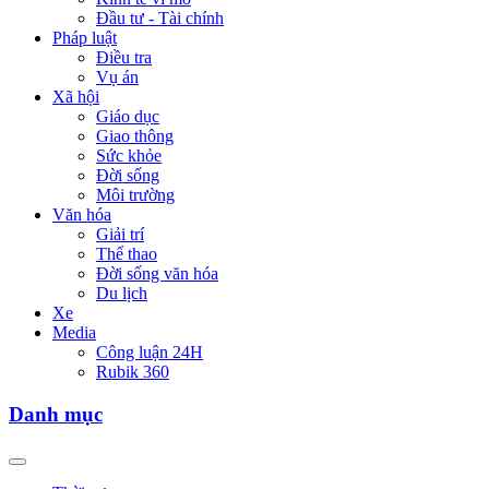
Đầu tư - Tài chính
Pháp luật
Điều tra
Vụ án
Xã hội
Giáo dục
Giao thông
Sức khỏe
Đời sống
Môi trường
Văn hóa
Giải trí
Thể thao
Đời sống văn hóa
Du lịch
Xe
Media
Công luận 24H
Rubik 360
Danh mục