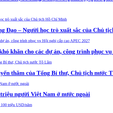
g Đạo – Người học trò xuất sắc của Chủ tị
 khó khăn cho các dự án, công trình phục v
huyến thăm của Tổng Bí thư, Chủ tịch nước
 triệu người Việt Nam ở nước ngoài