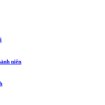
i
hành niên
h