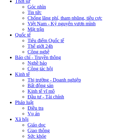
Thời sự
Góc nhìn
Tin tức
Chống lãng phí, tham nhũng, tiêu cực
Việt Nam - Kỷ nguyên vươn mình
Mặt trận
Quốc tế
Tiêu điểm Quốc tế
Thế giới 24h
Công nghệ
Báo chí - Truyền thông
Nghề báo
Công tác hội
Kinh tế
Thị trường - Doanh nghiệp
Bất động sản
Kinh tế vĩ mô
Đầu tư - Tài chính
Pháp luật
Điều tra
Vụ án
Xã hội
Giáo dục
Giao thông
Sức khỏe