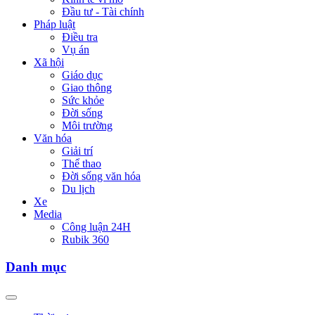
Đầu tư - Tài chính
Pháp luật
Điều tra
Vụ án
Xã hội
Giáo dục
Giao thông
Sức khỏe
Đời sống
Môi trường
Văn hóa
Giải trí
Thể thao
Đời sống văn hóa
Du lịch
Xe
Media
Công luận 24H
Rubik 360
Danh mục