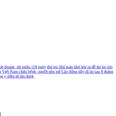
nh doanh, rút ngắn 118 ngày thủ tục
Bài toán khó khi ra đề thi lại cho
g Việt Nam chữa bệnh, người phụ nữ Lào đứng dậy đi lại sau 8 tháng
ng y dởm từ tân dược
u