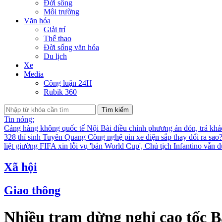
Đời sống
Môi trường
Văn hóa
Giải trí
Thể thao
Đời sống văn hóa
Du lịch
Xe
Media
Công luận 24H
Rubik 360
Tìm kiếm
Tin nóng:
Cảng hàng không quốc tế Nội Bài điều chỉnh phương án đón, trả kh
328 thí sinh Tuyên Quang
Công nghệ pin xe điện sắp thay đổi ra sao
liệt giường
FIFA xin lỗi vụ 'bán World Cup', Chủ tịch Infantino vẫn 
Xã hội
Giao thông
Nhiều trạm dừng nghỉ cao tốc B