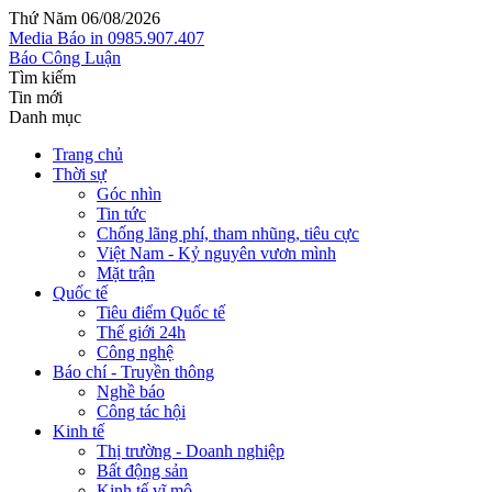
Thứ Năm 06/08/2026
Media
Báo in
0985.907.407
Báo Công Luận
Tìm kiếm
Tin mới
Danh mục
Trang chủ
Thời sự
Góc nhìn
Tin tức
Chống lãng phí, tham nhũng, tiêu cực
Việt Nam - Kỷ nguyên vươn mình
Mặt trận
Quốc tế
Tiêu điểm Quốc tế
Thế giới 24h
Công nghệ
Báo chí - Truyền thông
Nghề báo
Công tác hội
Kinh tế
Thị trường - Doanh nghiệp
Bất động sản
Kinh tế vĩ mô