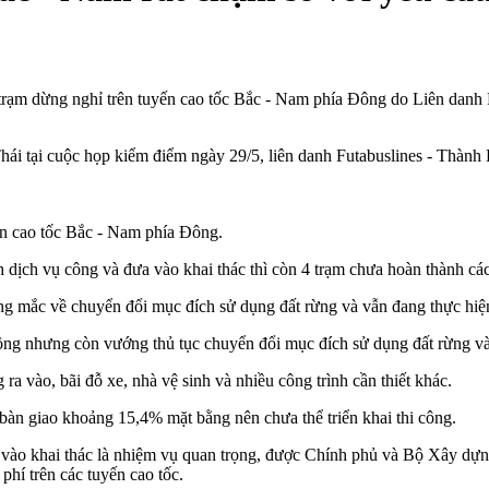
rạm dừng nghỉ trên tuyến cao tốc Bắc - Nam phía Đông do Liên danh F
 tại cuộc họp kiểm điểm ngày 29/5, liên danh Futabuslines - Thành 
ến cao tốc Bắc - Nam phía Đông.
 dịch vụ công và đưa vào khai thác thì còn 4 trạm chưa hoàn thành cá
g mắc về chuyển đổi mục đích sử dụng đất rừng và vẫn đang thực hiện
ng nhưng còn vướng thủ tục chuyển đổi mục đích sử dụng đất rừng và
vào, bãi đỗ xe, nhà vệ sinh và nhiều công trình cần thiết khác.
àn giao khoảng 15,4% mặt bằng nên chưa thể triển khai thi công.
a vào khai thác là nhiệm vụ quan trọng, được Chính phủ và Bộ Xây dự
phí trên các tuyến cao tốc.