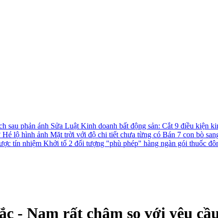
ách sau phản ánh
Sửa Luật Kinh doanh bất động sản: Cắt 9 điều kiện ki
?
Hé lộ hình ảnh Mặt trời với độ chi tiết chưa từng có
Bán 7 con bò san
được tín nhiệm
Khởi tố 2 đối tượng "phù phép" hàng ngàn gói thuốc đô
ắc - Nam rất chậm so với yêu cầ