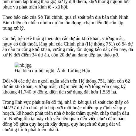
tỉnh nhằm tập trung tháo gỡ, xử lý dứt điểm, khơi thông nguồn lực
phục vụ phát triển kinh tế - xã hội.
Theo báo cáo của Sở Tài chính, qua rà soát trên địa bàn tỉnh Ninh
Bình hiện có nhiều nhóm dự án tồn đọng, chậm tiến độ cần tập
trung xử lý.
Cụ thể, trên Hệ thống theo dõi các dự án khó khăn, vướng mắc,
nguy cơ thất thoát, lãng phí của Chính phủ (Hệ thống 751) có 54 dự
án đầu tư công khó khăn, vướng mắc, tồn đọng kéo dài; đến nay, đã
xử lý dứt điểm 34 dự án, còn 20 dự án đang tiếp tục tháo gỡ.
Đại biểu dự hội nghị. Ảnh: Lương Hậu
Đối với các dự án ngoài ngân sách trên Hệ thống 751, hiện còn 62
dự án khó khăn, vướng mắc, chậm tiến độ với tổng vốn đăng ký
khoảng 41.740 tỷ đồng, diện tích sử dụng đất hơn 1.535 ha.
Trong lĩnh vực phát triển đô thị, nhà ở, kết quả rà soát cho thấy có
94/237 dự án chưa phù hợp với một hoặc nhiều quy định về quy
hoạch, kế hoạch phát triển nhà ở hoặc thẩm quyền chấp thuận đầu
tư. Những tồn tại này chủ yếu liên quan đến việc chưa đảm bảo
đồng bộ giữa quy hoạch xây dựng, quy hoạch sử dụng đất và
chương trình phát triển nhà ở.