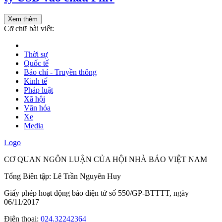
Xem thêm
Cỡ chữ bài viết:
Thời sự
Quốc tế
Báo chí - Truyền thông
Kinh tế
Pháp luật
Xã hội
Văn hóa
Xe
Media
Logo
CƠ QUAN NGÔN LUẬN CỦA HỘI NHÀ BÁO VIỆT NAM
Tổng Biên tập: Lê Trần Nguyên Huy
Giấy phép hoạt động báo điện tử số 550/GP-BTTTT, ngày
06/11/2017
Điện thoại:
024.32242364