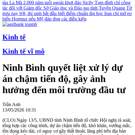
tàu La Mã 2.000 năm tuổi ngoài khơi đảo Sicily
Tạm đình chỉ công
tác đối với Giám đốc Sở Giáo dục và Đào tạo tỉnh Tuyên Quang
Từ
trưa nay 9/8, thí sinh bắt đầu biết điểm chuẩn đại học
Iran chỉ mở eo
biển Hormuz nếu Mỹ đáp ứng các điều kiện
Kinh tế
Kinh tế vĩ mô
Ninh Bình quyết liệt xử lý dự
án chậm tiến độ, gây ảnh
hưởng đến môi trường đầu tư
Trần Anh
13/05/2026 10:31
(CLO) Ngày 13/5, UBND tỉnh Ninh Bình tổ chức Hội nghị rà soát,
tổng hợp các công trình, dự án chậm tiến độ, khó khăn, vướng mắc,
tồn đọng kéo dài, có nguy cơ gây thất thoát, lãng phí trên địa bàn