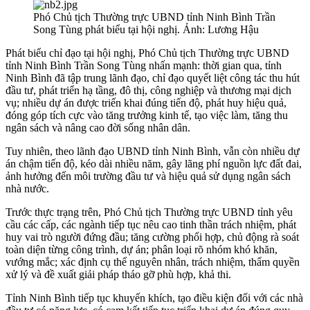
Phó Chủ tịch Thường trực UBND tỉnh Ninh Bình Trần
Song Tùng phát biểu tại hội nghị. Ảnh: Lương Hậu
Phát biểu chỉ đạo tại hội nghị, Phó Chủ tịch Thường trực UBND
tỉnh Ninh Bình Trần Song Tùng nhấn mạnh: thời gian qua, tỉnh
Ninh Bình đã tập trung lãnh đạo, chỉ đạo quyết liệt công tác thu hút
đầu tư, phát triển hạ tầng, đô thị, công nghiệp và thương mại dịch
vụ; nhiều dự án được triển khai đúng tiến độ, phát huy hiệu quả,
đóng góp tích cực vào tăng trưởng kinh tế, tạo việc làm, tăng thu
ngân sách và nâng cao đời sống nhân dân.
Tuy nhiên, theo lãnh đạo UBND tỉnh Ninh Bình, vẫn còn nhiều dự
án chậm tiến độ, kéo dài nhiều năm, gây lãng phí nguồn lực đất đai,
ảnh hưởng đến môi trường đầu tư và hiệu quả sử dụng ngân sách
nhà nước.
Trước thực trạng trên, Phó Chủ tịch Thường trực UBND tỉnh yêu
cầu các cấp, các ngành tiếp tục nêu cao tinh thần trách nhiệm, phát
huy vai trò người đứng đầu; tăng cường phối hợp, chủ động rà soát
toàn diện từng công trình, dự án; phân loại rõ nhóm khó khăn,
vướng mắc; xác định cụ thể nguyên nhân, trách nhiệm, thẩm quyền
xử lý và đề xuất giải pháp tháo gỡ phù hợp, khả thi.
Tỉnh Ninh Bình tiếp tục khuyến khích, tạo điều kiện đối với các nhà