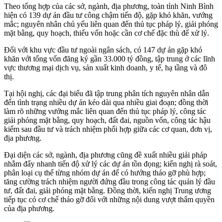
Theo tổng hợp của các sở, ngành, địa phương, toàn tỉnh Ninh Bình
hiện có 139 dự án đầu tư công chậm tiến độ, gặp khó khăn, vướng
mắc; nguyên nhân chủ yếu liên quan đến thủ tục pháp lý, giải phóng
mặt bằng, quy hoạch, thiếu vốn hoặc cần cơ chế đặc thù để xử lý.
Đối với khu vực đầu tư ngoài ngân sách, có 147 dự án gặp khó
khăn với tổng vốn đăng ký gần 33.000 tỷ đồng, tập trung ở các lĩnh
vực thương mại dịch vụ, sản xuất kinh doanh, y tế, hạ tầng và đô
thị.
Tại hội nghị, các đại biểu đã tập trung phân tích nguyên nhân dẫn
đến tình trạng nhiều dự án kéo dài qua nhiều giai đoạn; đồng thời
làm rõ những vướng mắc liên quan đến thủ tục pháp lý, công tác
giải phóng mặt bằng, quy hoạch, đất đai, nguồn vốn, công tác hậu
kiểm sau đầu tư và trách nhiệm phối hợp giữa các cơ quan, đơn vị,
địa phương.
Đại diện các sở, ngành, địa phương cũng đề xuất nhiều giải pháp
nhằm đẩy nhanh tiến độ xử lý các dự án tồn đọng; kiến nghị rà soát,
phân loại cụ thể từng nhóm dự án để có hướng tháo gỡ phù hợp;
tăng cường trách nhiệm người đứng đầu trong công tác quản lý đầu
tư, đất đai, giải phóng mặt bằng. Đồng thời, kiến nghị Trung ương
tiếp tục có cơ chế tháo gỡ đối với những nội dung vượt thẩm quyền
của địa phương.