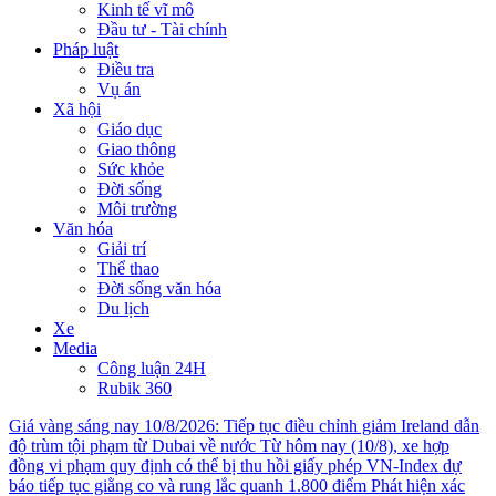
Kinh tế vĩ mô
Đầu tư - Tài chính
Pháp luật
Điều tra
Vụ án
Xã hội
Giáo dục
Giao thông
Sức khỏe
Đời sống
Môi trường
Văn hóa
Giải trí
Thể thao
Đời sống văn hóa
Du lịch
Xe
Media
Công luận 24H
Rubik 360
Giá vàng sáng nay 10/8/2026: Tiếp tục điều chỉnh giảm
Ireland dẫn
độ trùm tội phạm từ Dubai về nước
Từ hôm nay (10/8), xe hợp
đồng vi phạm quy định có thể bị thu hồi giấy phép
VN-Index dự
báo tiếp tục giằng co và rung lắc quanh 1.800 điểm
Phát hiện xác