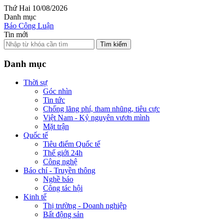
Thứ Hai 10/08/2026
Danh mục
Báo Công Luận
Tin mới
Tìm kiếm
Danh mục
Thời sự
Góc nhìn
Tin tức
Chống lãng phí, tham nhũng, tiêu cực
Việt Nam - Kỷ nguyên vươn mình
Mặt trận
Quốc tế
Tiêu điểm Quốc tế
Thế giới 24h
Công nghệ
Báo chí - Truyền thông
Nghề báo
Công tác hội
Kinh tế
Thị trường - Doanh nghiệp
Bất động sản