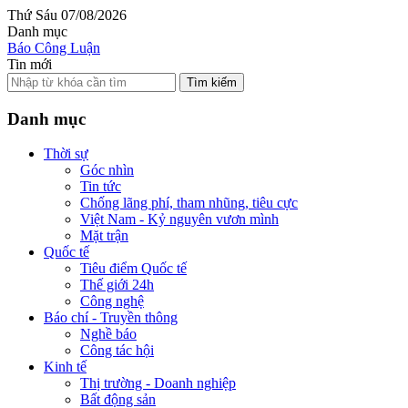
Thứ Sáu 07/08/2026
Danh mục
Báo Công Luận
Tin mới
Tìm kiếm
Danh mục
Thời sự
Góc nhìn
Tin tức
Chống lãng phí, tham nhũng, tiêu cực
Việt Nam - Kỷ nguyên vươn mình
Mặt trận
Quốc tế
Tiêu điểm Quốc tế
Thế giới 24h
Công nghệ
Báo chí - Truyền thông
Nghề báo
Công tác hội
Kinh tế
Thị trường - Doanh nghiệp
Bất động sản