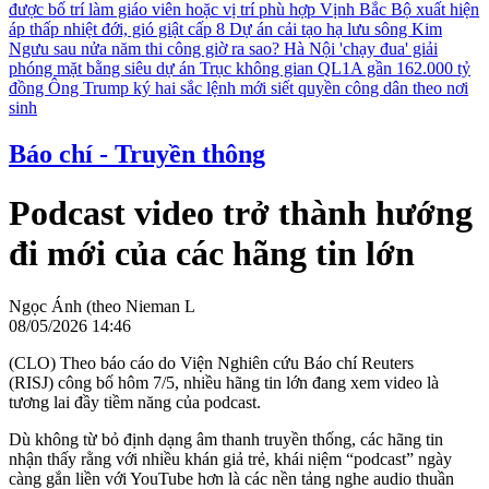
được bố trí làm giáo viên hoặc vị trí phù hợp
Vịnh Bắc Bộ xuất hiện
áp thấp nhiệt đới, gió giật cấp 8
Dự án cải tạo hạ lưu sông Kim
Ngưu sau nửa năm thi công giờ ra sao?
Hà Nội 'chạy đua' giải
phóng mặt bằng siêu dự án Trục không gian QL1A gần 162.000 tỷ
đồng
Ông Trump ký hai sắc lệnh mới siết quyền công dân theo nơi
sinh
Báo chí - Truyền thông
Podcast video trở thành hướng
đi mới của các hãng tin lớn
Ngọc Ánh (theo Nieman L
08/05/2026 14:46
(CLO) Theo báo cáo do Viện Nghiên cứu Báo chí Reuters
(RISJ) công bố hôm 7/5, nhiều hãng tin lớn đang xem video là
tương lai đầy tiềm năng của podcast.
Dù không từ bỏ định dạng âm thanh truyền thống, các hãng tin
nhận thấy rằng với nhiều khán giả trẻ, khái niệm “podcast” ngày
càng gắn liền với YouTube hơn là các nền tảng nghe audio thuần