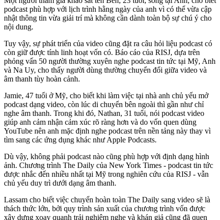
Một người tham gia khảo sát tên Ben, 23 tuổi, sống tại Anh, cho biết
podcast phù hợp với lịch trình hằng ngày của anh vì có thể vừa cập
nhật thông tin vừa giải trí mà không cần dành toàn bộ sự chú ý cho
nội dung.
Tuy vậy, sự phát triển của video cũng đặt ra câu hỏi liệu podcast có
còn giữ được tính linh hoạt vốn có. Báo cáo của RISJ, dựa trên
phỏng vấn 50 người thường xuyên nghe podcast tin tức tại Mỹ, Anh
và Na Uy, cho thấy người dùng thường chuyển đổi giữa video và
âm thanh tùy hoàn cảnh.
Jamie, 47 tuổi ở Mỹ, cho biết khi làm việc tại nhà anh chủ yếu mở
podcast dạng video, còn lúc di chuyển bên ngoài thì gần như chỉ
nghe âm thanh. Trong khi đó, Nathan, 31 tuổi, nói podcast video
giúp anh cảm nhận cảm xúc rõ ràng hơn và do vốn quen dùng
YouTube nên anh mặc định nghe podcast trên nền tảng này thay vì
tìm sang các ứng dụng khác như Apple Podcasts.
Dù vậy, không phải podcast nào cũng phù hợp với định dạng hình
ảnh. Chương trình The Daily của New York Times - podcast tin tức
được nhắc đến nhiều nhất tại Mỹ trong nghiên cứu của RISJ - vẫn
chủ yếu duy trì dưới dạng âm thanh.
Lassam cho biết việc chuyển hoàn toàn The Daily sang video sẽ là
thách thức lớn, bởi quy trình sản xuất của chương trình vốn được
xây dựng xoay quanh trải nghiệm nghe và khán giả cũng đã quen