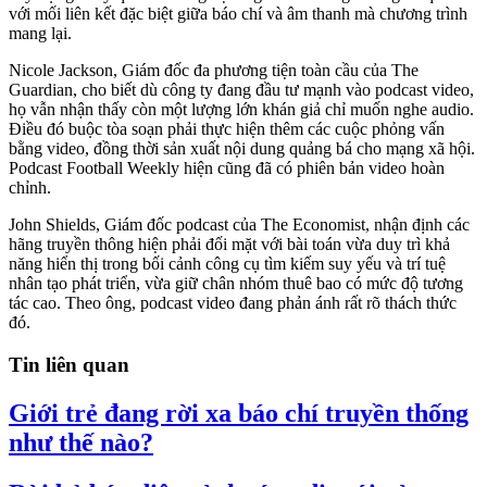
với mối liên kết đặc biệt giữa báo chí và âm thanh mà chương trình
mang lại.
Nicole Jackson, Giám đốc đa phương tiện toàn cầu của The
Guardian, cho biết dù công ty đang đầu tư mạnh vào podcast video,
họ vẫn nhận thấy còn một lượng lớn khán giả chỉ muốn nghe audio.
Điều đó buộc tòa soạn phải thực hiện thêm các cuộc phỏng vấn
bằng video, đồng thời sản xuất nội dung quảng bá cho mạng xã hội.
Podcast Football Weekly hiện cũng đã có phiên bản video hoàn
chỉnh.
John Shields, Giám đốc podcast của The Economist, nhận định các
hãng truyền thông hiện phải đối mặt với bài toán vừa duy trì khả
năng hiển thị trong bối cảnh công cụ tìm kiếm suy yếu và trí tuệ
nhân tạo phát triển, vừa giữ chân nhóm thuê bao có mức độ tương
tác cao. Theo ông, podcast video đang phản ánh rất rõ thách thức
đó.
Tin liên quan
Giới trẻ đang rời xa báo chí truyền thống
như thế nào?