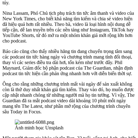
túy.
Nina Lassam, Phó Chủ tịch phụ trách tin tức âm thanh và video của
New York Times, cho biết khả năng tìm kiếm và chia sẻ video hiện
đã hiệu quả hơn rất nhiều. Theo bà, video là loại hình nội dung dễ
tiếp cận, dễ lan truyền trên các nền tảng như Instagram, TikTok hay
YouTube Shorts, từ đó mở ra một nhóm khán giả mới rộng lớn hơn
cho podcast.
Báo cáo cũng cho thấy nhiều hãng tin đang chuyển trọng tâm sang
các podcast tin tức hàng ngày và chương trình mang tính đối thoại,
thay vì các series điều tra dài hơi, tốn kém như trước đây. Phil
Maynard, Giám đốc bộ phận podcast của The Guardian, nhận định
podcast tin tức hiện cần phản ứng nhanh hơn với diễn biến thời sự.
Ông cho rằng những chương trình mất vài ngày để sản xuất không
còn là thứ duy nhất khán giả tìm kiếm. Thay vào đó, họ muốn được
cập nhật nhanh chóng từ những người mà họ tin tưởng. Vì vậy, The
Guardian đã ra mắt podcast video dài khoảng 10 phút mỗi ngày
mang tên The Latest, như phần mở rộng của chương trình chuyên
sâu Today in Focus.
Ảnh minh họa: Unsplash