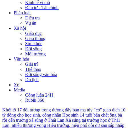
Kinh tế vĩ mô
Đầu tư - Tài chính
Pháp luật
Điều tra
Vụ án
Xã hội
Giáo dục
Giao thông
Sức khỏe
Đời sống
Môi trường
Văn hóa
Giải trí
Thể thao
Đời sống văn hóa
Du lịch
Xe
Media
Công luận 24H
Rubik 360
Khởi tố 17 đối tượng trong đường dây bán ma túy "cỏ" giao dịch 10
tỷ đồng cho học sinh, công nhân
Học sinh 14 tuổi bắn chết ông bà
rồi đến trường xả súng ở Thái Lan
Xả súng tại trường học ở Thái
Lan, nhiều thương vong
Hiệu trưởng, hiệu phó dôi dư sau sáp nhập