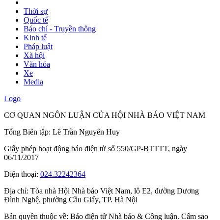
Thời sự
Quốc tế
Báo chí - Truyền thông
Kinh tế
Pháp luật
Xã hội
Văn hóa
Xe
Media
Logo
CƠ QUAN NGÔN LUẬN CỦA HỘI NHÀ BÁO VIỆT NAM
Tổng Biên tập: Lê Trần Nguyên Huy
Giấy phép hoạt động báo điện tử số 550/GP-BTTTT, ngày
06/11/2017
Điện thoại:
024.32242364
Địa chỉ:
Tòa nhà Hội Nhà báo Việt Nam, lô E2, đường Dương
Đình Nghệ, phường Cầu Giấy, TP. Hà Nội
Bản quyền thuộc về: Báo điện tử Nhà báo & Công luận. Cấm sao