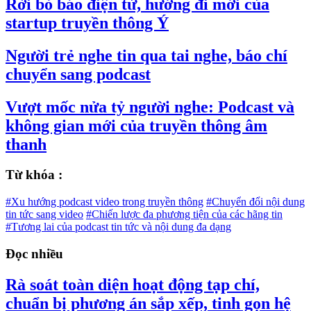
Rời bỏ báo điện tử, hướng đi mới của
startup truyền thông Ý
Người trẻ nghe tin qua tai nghe, báo chí
chuyển sang podcast
Vượt mốc nửa tỷ người nghe: Podcast và
không gian mới của truyền thông âm
thanh
Từ khóa :
#Xu hướng podcast video trong truyền thông
#Chuyển đổi nội dung
tin tức sang video
#Chiến lược đa phương tiện của các hãng tin
#Tương lai của podcast tin tức và nội dung đa dạng
Đọc nhiều
Rà soát toàn diện hoạt động tạp chí,
chuẩn bị phương án sắp xếp, tinh gọn hệ