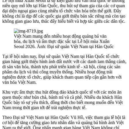
Lễ hội mùa Xuân Seoul là sự kiện giao lưu văn hóa quốc tế thường
niên quy mô lớn tại Hàn Quốc, thu hút sự tham gia của các cơ quan
đại diện ngoại giao cùng nhiều tổ chức văn hóa trên thế giới. Đây
không chỉ là dịp để các quốc gia giới thiệu bản sắc riêng mà còn tạo
không gian giao lưu, thúc đẩy hiểu biết và hợp tác giữa các dân tộc.
Việt Nam mang đến nhiều hoạt động quảng bá văn
hóa, du lịch và ẩm thực đặc sắc tại Lễ hội mùa Xuân
Seoul 2026. Ảnh: Đại sứ quán Việt Nam tại Hàn Quốc
Tại lễ hội năm nay, Đại sứ quán Việt Nam tại Hàn Quốc tổ chức
gian hàng giới thiệu hình ảnh đất nước với các danh lam thắng cảnh,
di sản văn hóa, thành tựu phát triển kinh tế - xã hội, cùng các sản
phẩm du lịch và thủ công truyền thống. Nhiều hoạt động trải
nghiệm được tổ chức, giúp khách tham quan tiếp cận gần hơn với
văn hóa Việt Nam.
Khu vực ẩm thực thu hút đông đảo khách quốc tế với các món ăn
quen thuộc như bún chả, bánh mì và cà phê. Nhiều du khách Hàn
Quốc bày tỏ sự yêu thích, đồng thời cho biết mong muốn đến Việt
Nam trong thời gian tới để trải nghiệm thực tế.
Theo Đại sứ Việt Nam tại Hàn Quốc Vũ Hồ, việc tham gia lễ hội là
cơ hội để tăng cường giao lưu nhân dân và quảng bá hình ảnh Việt
Nam ra thế giới. Ông nhấn mạnh gian hàng Việt Nam không chỉ