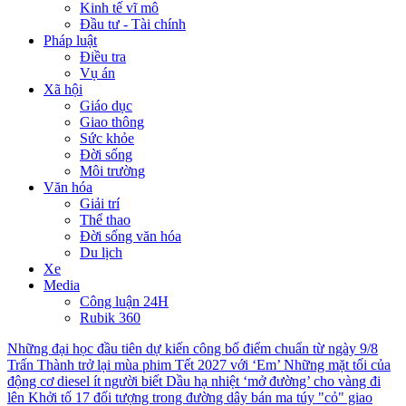
Kinh tế vĩ mô
Đầu tư - Tài chính
Pháp luật
Điều tra
Vụ án
Xã hội
Giáo dục
Giao thông
Sức khỏe
Đời sống
Môi trường
Văn hóa
Giải trí
Thể thao
Đời sống văn hóa
Du lịch
Xe
Media
Công luận 24H
Rubik 360
Những đại học đầu tiên dự kiến công bố điểm chuẩn từ ngày 9/8
Trấn Thành trở lại mùa phim Tết 2027 với ‘Em’
Những mặt tối của
động cơ diesel ít người biết
Dầu hạ nhiệt ‘mở đường’ cho vàng đi
lên
Khởi tố 17 đối tượng trong đường dây bán ma túy "cỏ" giao