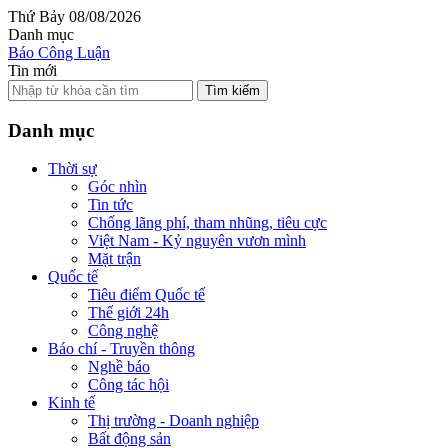
Thứ Bảy 08/08/2026
Danh mục
Báo Công Luận
Tin mới
Tìm kiếm
Danh mục
Thời sự
Góc nhìn
Tin tức
Chống lãng phí, tham nhũng, tiêu cực
Việt Nam - Kỷ nguyên vươn mình
Mặt trận
Quốc tế
Tiêu điểm Quốc tế
Thế giới 24h
Công nghệ
Báo chí - Truyền thông
Nghề báo
Công tác hội
Kinh tế
Thị trường - Doanh nghiệp
Bất động sản