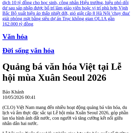
dịch 10 tỷ đồng cho học sinh, công nhân
Hiệu trưởng, hiệu phó dôi
dư sau sáp nhập được bố trí làm giáo viên hoặc vị trí phù hợp
Vịnh
Bắc Bộ xuất hiện áp thấp nhiệt đới, gió giật cấp 8
Hà Nội 'chạy đua'
giải phóng mặt bằng siêu dự án Trục không gian QL1A gần
162.000 tỷ đồng
Văn hóa
Đời sống văn hóa
Quảng bá văn hóa Việt tại Lễ
hội mùa Xuân Seoul 2026
Bảo Khánh
10/05/2026 00:41
(CLO) Việt Nam mang đến nhiều hoạt động quảng bá văn hóa, du
lịch và ẩm thực đặc sắc tại Lễ hội mùa Xuân Seoul 2026, góp phần
lan tỏa hình ảnh đất nước, con người và tăng cường kết nối giữa
nhân dân hai nước.