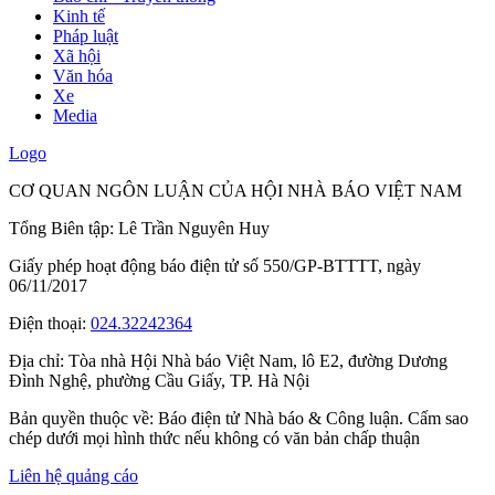
Kinh tế
Pháp luật
Xã hội
Văn hóa
Xe
Media
Logo
CƠ QUAN NGÔN LUẬN CỦA HỘI NHÀ BÁO VIỆT NAM
Tổng Biên tập: Lê Trần Nguyên Huy
Giấy phép hoạt động báo điện tử số 550/GP-BTTTT, ngày
06/11/2017
Điện thoại:
024.32242364
Địa chỉ:
Tòa nhà Hội Nhà báo Việt Nam, lô E2, đường Dương
Đình Nghệ, phường Cầu Giấy, TP. Hà Nội
Bản quyền thuộc về: Báo điện tử Nhà báo & Công luận. Cấm sao
chép dưới mọi hình thức nếu không có văn bản chấp thuận
Liên hệ quảng cáo