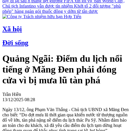
dậy đi lại sau 8 tháng liệt giường
FIFA xin lỗi vụ 'bán World Cup',
Chủ tịch Infantino vẫn được tín nhiệm
Khởi tố 2 đối tượng "phù
phép" hàng ngàn gói thuốc đông y dởm từ tân dược
Xã hội
Đời sống
Quảng Ngãi: Điểm du lịch nổi
tiếng ở Măng Đen phải đóng
cửa vì bị mưa lũ tàn phá
Trần Hiền
13/12/2025 08:28
Ngày 13/12, ông Phạm Văn Thắng - Chủ tịch UBND xã Măng Đen
cho biết: “Do đợt mưa lũ thời gian qua khiến nước từ thượng nguồn
đổ về lớn, tàn phá nặng nề điểm du lịch thác Pa Sỹ. Nhằm đảm bảo
an toàn cho du khách, xã đã yêu cầu điểm du lịch tạm dừng hoạt
động tham quan để khắc phục tình trạng sạt lở, hư hỏng”.