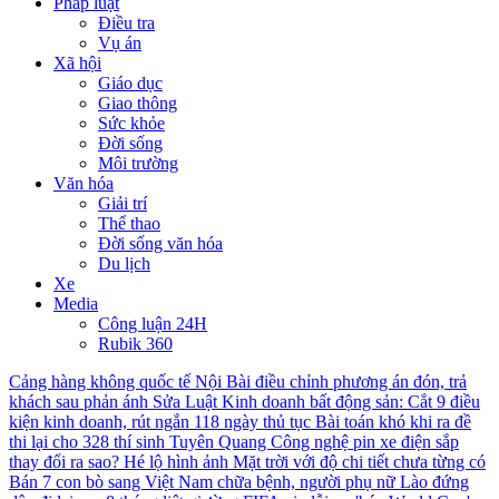
Pháp luật
Điều tra
Vụ án
Xã hội
Giáo dục
Giao thông
Sức khỏe
Đời sống
Môi trường
Văn hóa
Giải trí
Thể thao
Đời sống văn hóa
Du lịch
Xe
Media
Công luận 24H
Rubik 360
Cảng hàng không quốc tế Nội Bài điều chỉnh phương án đón, trả
khách sau phản ánh
Sửa Luật Kinh doanh bất động sản: Cắt 9 điều
kiện kinh doanh, rút ngắn 118 ngày thủ tục
Bài toán khó khi ra đề
thi lại cho 328 thí sinh Tuyên Quang
Công nghệ pin xe điện sắp
thay đổi ra sao?
Hé lộ hình ảnh Mặt trời với độ chi tiết chưa từng có
Bán 7 con bò sang Việt Nam chữa bệnh, người phụ nữ Lào đứng