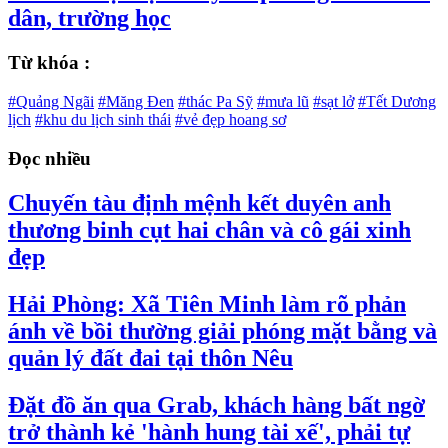
dân, trường học
Từ khóa :
#Quảng Ngãi
#Măng Đen
#thác Pa Sỹ
#mưa lũ
#sạt lở
#Tết Dương
lịch
#khu du lịch sinh thái
#vẻ đẹp hoang sơ
Đọc nhiều
Chuyến tàu định mệnh kết duyên anh
thương binh cụt hai chân và cô gái xinh
đẹp
Hải Phòng: Xã Tiên Minh làm rõ phản
ánh về bồi thường giải phóng mặt bằng và
quản lý đất đai tại thôn Nêu
Đặt đồ ăn qua Grab, khách hàng bất ngờ
trở thành kẻ 'hành hung tài xế', phải tự