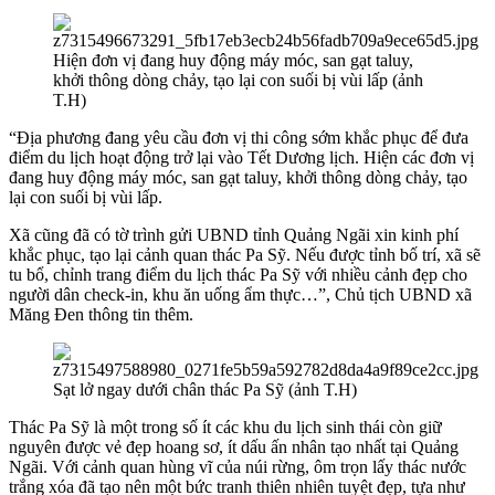
Hiện đơn vị đang huy động máy móc, san gạt taluy,
khởi thông dòng chảy, tạo lại con suối bị vùi lấp (ảnh
T.H)
“Địa phương đang yêu cầu đơn vị thi công sớm khắc phục để đưa
điểm du lịch hoạt động trở lại vào Tết Dương lịch. Hiện các đơn vị
đang huy động máy móc, san gạt taluy, khởi thông dòng chảy, tạo
lại con suối bị vùi lấp.
Xã cũng đã có tờ trình gửi UBND tỉnh Quảng Ngãi xin kinh phí
khắc phục, tạo lại cảnh quan thác Pa Sỹ. Nếu được tỉnh bố trí, xã sẽ
tu bổ, chỉnh trang điểm du lịch thác Pa Sỹ với nhiều cảnh đẹp cho
người dân check-in, khu ăn uống ẩm thực…”, Chủ tịch UBND xã
Măng Đen thông tin thêm.
Sạt lở ngay dưới chân thác Pa Sỹ (ảnh T.H)
Thác Pa Sỹ là một trong số ít các khu du lịch sinh thái còn giữ
nguyên được vẻ đẹp hoang sơ, ít dấu ấn nhân tạo nhất tại Quảng
Ngãi. Với cảnh quan hùng vĩ của núi rừng, ôm trọn lấy thác nước
trắng xóa đã tạo nên một bức tranh thiên nhiên tuyệt đẹp, tựa như