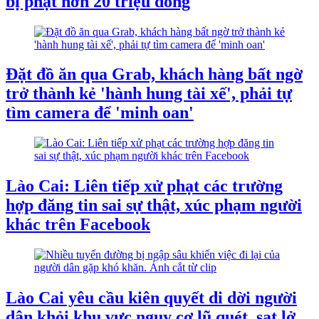
bị phạt hơn 20 triệu đồng
Đặt đồ ăn qua Grab, khách hàng bất ngờ
trở thành kẻ 'hành hung tài xế', phải tự
tìm camera để 'minh oan'
Lào Cai: Liên tiếp xử phạt các trường
hợp đăng tin sai sự thật, xúc phạm người
khác trên Facebook
Lào Cai yêu cầu kiên quyết di dời người
dân khỏi khu vực nguy cơ lũ quét, sạt lở