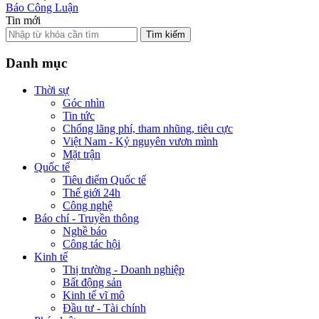
Báo Công Luận
Tin mới
Tìm kiếm
Danh mục
Thời sự
Góc nhìn
Tin tức
Chống lãng phí, tham nhũng, tiêu cực
Việt Nam - Kỷ nguyên vươn mình
Mặt trận
Quốc tế
Tiêu điểm Quốc tế
Thế giới 24h
Công nghệ
Báo chí - Truyền thông
Nghề báo
Công tác hội
Kinh tế
Thị trường - Doanh nghiệp
Bất động sản
Kinh tế vĩ mô
Đầu tư - Tài chính