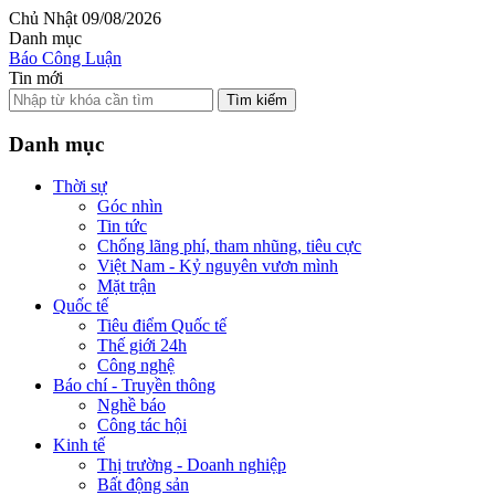
Chủ Nhật 09/08/2026
Danh mục
Báo Công Luận
Tin mới
Tìm kiếm
Danh mục
Thời sự
Góc nhìn
Tin tức
Chống lãng phí, tham nhũng, tiêu cực
Việt Nam - Kỷ nguyên vươn mình
Mặt trận
Quốc tế
Tiêu điểm Quốc tế
Thế giới 24h
Công nghệ
Báo chí - Truyền thông
Nghề báo
Công tác hội
Kinh tế
Thị trường - Doanh nghiệp
Bất động sản