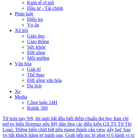
Kinh tế vĩ mô
Đầu tư - Tài chính
Pháp luật
Điều tra
Vụ án
Xã hội
Giáo dục
Giao thông
Sức khỏe
Đời sống
Môi trường
Văn hóa
Giải trí
Thể thao
Đời sống văn hóa
Du lịch
Xe
Media
Công luận 24H
Rubik 360
Từ trưa nay 9/8, thí sinh bắt đầu biết điểm chuẩn đại học
Iran chỉ
mở eo biển Hormuz nếu Mỹ đáp ứng các điều kiện
GS.TS Từ Thị
Loan: 'Đừng biến chửi bới trên mạng thành câu view gây hại'
Sau
vụ bắt khách hàng tự minh oan, Grab tiếp tục bị phạt vì 6 hành vi vi