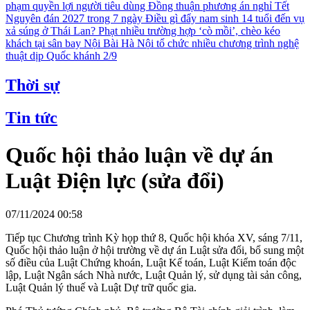
phạm quyền lợi người tiêu dùng
Đồng thuận phương án nghỉ Tết
Nguyên đán 2027 trong 7 ngày
Điều gì đẩy nam sinh 14 tuổi đến vụ
xả súng ở Thái Lan?
Phạt nhiều trường hợp ‘cò mồi’, chèo kéo
khách tại sân bay Nội Bài
Hà Nội tổ chức nhiều chương trình nghệ
thuật dịp Quốc khánh 2/9
Thời sự
Tin tức
Quốc hội thảo luận về dự án
Luật Điện lực (sửa đổi)
07/11/2024 00:58
Tiếp tục Chương trình Kỳ họp thứ 8, Quốc hội khóa XV, sáng 7/11,
Quốc hội thảo luận ở hội trường về dự án Luật sửa đổi, bổ sung một
số điều của Luật Chứng khoán, Luật Kế toán, Luật Kiểm toán độc
lập, Luật Ngân sách Nhà nước, Luật Quản lý, sử dụng tài sản công,
Luật Quản lý thuế và Luật Dự trữ quốc gia.