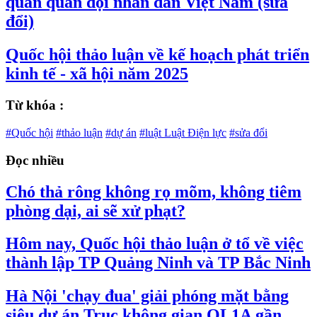
quan quân đội nhân dân Việt Nam (sửa
đổi)
Quốc hội thảo luận về kế hoạch phát triển
kinh tế - xã hội năm 2025
Từ khóa :
#Quốc hội
#thảo luận
#dự án
#luật Luật Điện lực
#sửa đổi
Đọc nhiều
Chó thả rông không rọ mõm, không tiêm
phòng dại, ai sẽ xử phạt?
Hôm nay, Quốc hội thảo luận ở tổ về việc
thành lập TP Quảng Ninh và TP Bắc Ninh
Hà Nội 'chạy đua' giải phóng mặt bằng
siêu dự án Trục không gian QL1A gần