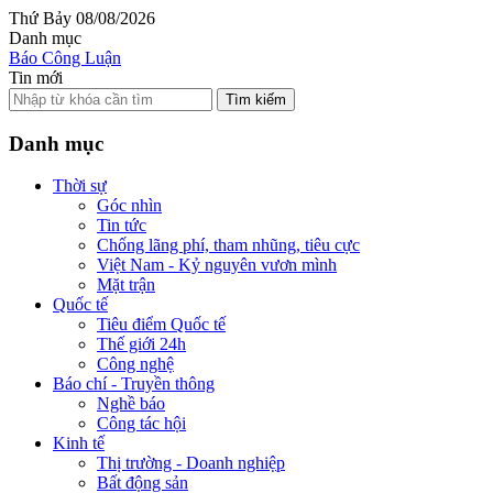
Thứ Bảy 08/08/2026
Danh mục
Báo Công Luận
Tin mới
Tìm kiếm
Danh mục
Thời sự
Góc nhìn
Tin tức
Chống lãng phí, tham nhũng, tiêu cực
Việt Nam - Kỷ nguyên vươn mình
Mặt trận
Quốc tế
Tiêu điểm Quốc tế
Thế giới 24h
Công nghệ
Báo chí - Truyền thông
Nghề báo
Công tác hội
Kinh tế
Thị trường - Doanh nghiệp
Bất động sản