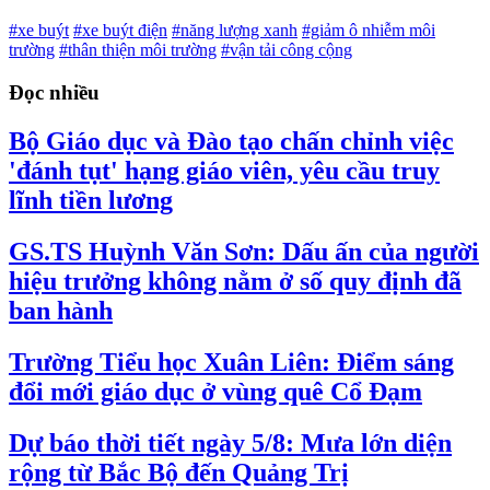
#xe buýt
#xe buýt điện
#năng lượng xanh
#giảm ô nhiễm môi
trường
#thân thiện môi trường
#vận tải công cộng
Đọc nhiều
Bộ Giáo dục và Đào tạo chấn chỉnh việc
'đánh tụt' hạng giáo viên, yêu cầu truy
lĩnh tiền lương
GS.TS Huỳnh Văn Sơn: Dấu ấn của người
hiệu trưởng không nằm ở số quy định đã
ban hành
Trường Tiểu học Xuân Liên: Điểm sáng
đổi mới giáo dục ở vùng quê Cổ Đạm
Dự báo thời tiết ngày 5/8: Mưa lớn diện
rộng từ Bắc Bộ đến Quảng Trị