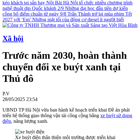
kéo khách tại sân bay Nội Bài
Hà Nội tổ chức nhiều chương trình
nghệ thuật dịp Quốc khánh 2/9
Những đại học đầu tiên dự kiến
công bố điểm chuẩn từ ngày 9/8
Trấn Thành trở lại mùa phim Tết
2027 với ‘Em’
Những mặt tối của động cơ diesel ít người biết
Xã hội
Trước năm 2030, hoàn thành
chuyển đổi xe buýt xanh tại
Thủ đô
P.V
28/05/2025 23:54
UBND TP Hà Nội vừa ban hành kế hoạch triển khai Đề án phát
triển hệ thống giao thông vận tải công cộng bằng
xe buýt sử dụng
điện
, năng lượng xanh.
Xe buýt điện thân thiện môi trường được triển khai