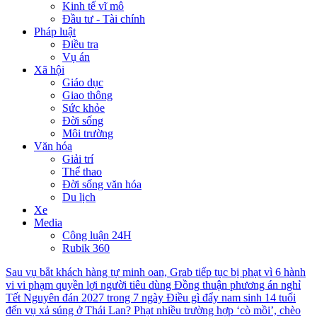
Kinh tế vĩ mô
Đầu tư - Tài chính
Pháp luật
Điều tra
Vụ án
Xã hội
Giáo dục
Giao thông
Sức khỏe
Đời sống
Môi trường
Văn hóa
Giải trí
Thể thao
Đời sống văn hóa
Du lịch
Xe
Media
Công luận 24H
Rubik 360
Sau vụ bắt khách hàng tự minh oan, Grab tiếp tục bị phạt vì 6 hành
vi vi phạm quyền lợi người tiêu dùng
Đồng thuận phương án nghỉ
Tết Nguyên đán 2027 trong 7 ngày
Điều gì đẩy nam sinh 14 tuổi
đến vụ xả súng ở Thái Lan?
Phạt nhiều trường hợp ‘cò mồi’, chèo