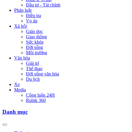
Đầu tư - Tài chính
Pháp luật
Điều tra
Vụ án
Xã hội
Giáo dục
Giao thông
Sức khỏe
Đời sống
Môi trường
Văn hóa
Giải trí
Thể thao
Đời sống văn hóa
Du lịch
Xe
Media
Công luận 24H
Rubik 360
Danh mục