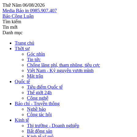
Thứ Năm 06/08/2026
Media
Báo in
0985.907.407
Báo Công Luận
Tìm kiếm
Tin mới
Danh mục
Trang chủ
Thời sự
Góc nhìn
Tin tức
Chống lãng phí, tham nhũng, tiêu cực
Việt Nam - Kỷ nguyên vươn mình
Mặt trận
Quốc tế
Tiêu điểm Quốc tế
Thế giới 24h
Công nghệ
Báo chí - Truyền thông
Nghề báo
Công tác hội
Kinh tế
Thị trường - Doanh nghiệp
Bất động sản
Kinh tế vĩ mô