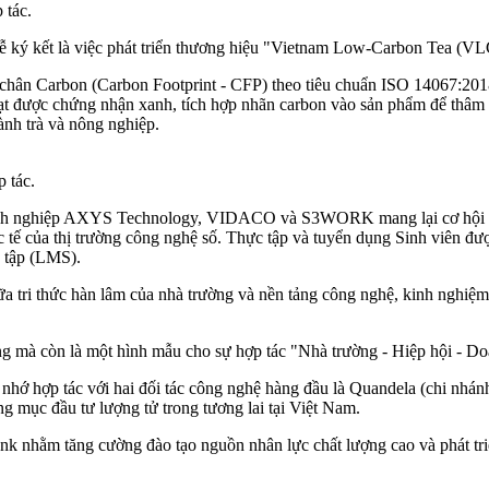
 tác.
lễ ký kết là việc phát triển thương hiệu "Vietnam Low-Carbon Tea (V
 chân Carbon (Carbon Footprint - CFP) theo tiêu chuẩn ISO 14067:2018 c
đạt được chứng nhận xanh, tích hợp nhãn carbon vào sản phẩm để thâm
h trà và nông nghiệp.
 tác.
oanh nghiệp AXYS Technology, VIDACO và S3WORK mang lại cơ hội thự
 tế của thị trường công nghệ số. Thực tập và tuyển dụng Sinh viên đượ
 tập (LMS).
p giữa tri thức hàn lâm của nhà trường và nền tảng công nghệ, kinh ngh
 mà còn là một hình mẫu cho sự hợp tác "Nhà trường - Hiệp hội - Doan
hớ hợp tác với hai đối tác công nghệ hàng đầu là Quandela (chi nhán
g mục đầu tư lượng tử trong tương lai tại Việt Nam.
nk nhằm tăng cường đào tạo nguồn nhân lực chất lượng cao và phát tri