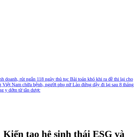
nh doanh, rút ngắn 118 ngày thủ tục
Bài toán khó khi ra đề thi lại cho
g Việt Nam chữa bệnh, người phụ nữ Lào đứng dậy đi lại sau 8 tháng
ng y dởm từ tân dược
Kiến tạo hệ sinh thái ESG và