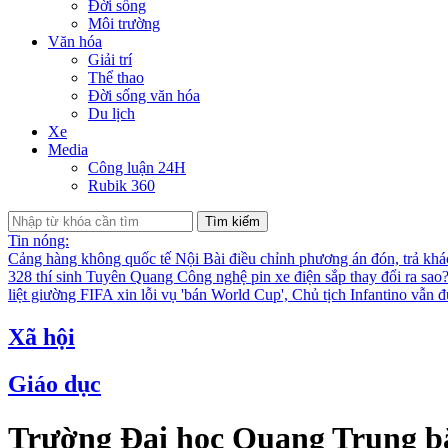
Đời sống
Môi trường
Văn hóa
Giải trí
Thể thao
Đời sống văn hóa
Du lịch
Xe
Media
Công luận 24H
Rubik 360
Tìm kiếm
Tin nóng:
Cảng hàng không quốc tế Nội Bài điều chỉnh phương án đón, trả kh
328 thí sinh Tuyên Quang
Công nghệ pin xe điện sắp thay đổi ra sao
liệt giường
FIFA xin lỗi vụ 'bán World Cup', Chủ tịch Infantino vẫn 
Xã hội
Giáo dục
Trường Đại học Quang Trung bắt