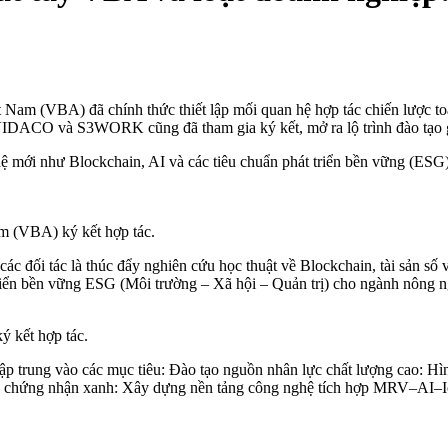
Nam (VBA) đã chính thức thiết lập mối quan hệ hợp tác chiến lược to
ACO và S3WORK cũng đã tham gia ký kết, mở ra lộ trình đào tạo gắn 
ệ mới như Blockchain, AI và các tiêu chuẩn phát triển bền vững (ESG)
m (VBA) ký kết hợp tác.
 đối tác là thúc đẩy nghiên cứu học thuật về Blockchain, tài sản số v
 triển bền vững ESG (Môi trường – Xã hội – Quản trị) cho ngành nông
 kết hợp tác.
tập trung vào các mục tiêu: Đào tạo nguồn nhân lực chất lượng cao: H
a chứng nhận xanh: Xây dựng nền tảng công nghệ tích hợp MRV–AI–I