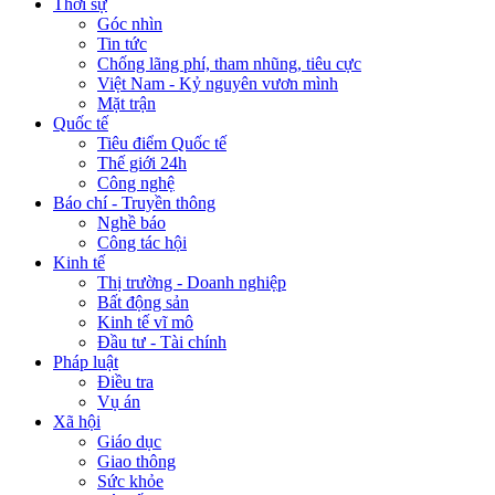
Thời sự
Góc nhìn
Tin tức
Chống lãng phí, tham nhũng, tiêu cực
Việt Nam - Kỷ nguyên vươn mình
Mặt trận
Quốc tế
Tiêu điểm Quốc tế
Thế giới 24h
Công nghệ
Báo chí - Truyền thông
Nghề báo
Công tác hội
Kinh tế
Thị trường - Doanh nghiệp
Bất động sản
Kinh tế vĩ mô
Đầu tư - Tài chính
Pháp luật
Điều tra
Vụ án
Xã hội
Giáo dục
Giao thông
Sức khỏe