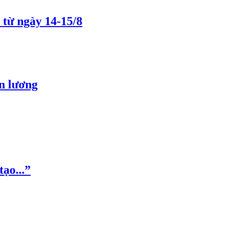
 từ ngày 14-15/8
ền lương
ạo...”