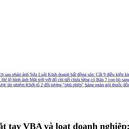
ách sau phản ánh
Sửa Luật Kinh doanh bất động sản: Cắt 9 điều kiện ki
?
Hé lộ hình ảnh Mặt trời với độ chi tiết chưa từng có
Bán 7 con bò san
được tín nhiệm
Khởi tố 2 đối tượng "phù phép" hàng ngàn gói thuốc đô
 tay VBA và loạt doanh nghiệp: 