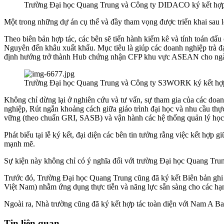
Trường Đại học Quang Trung và Công ty DIDACO ký kết hợp
Một trong những dự án cụ thể và đầy tham vọng được triển khai sau 
Theo biên bản hợp tác, các bên sẽ tiến hành kiểm kê và tính toán dấu
Nguyên đến khâu xuất khẩu. Mục tiêu là giúp các doanh nghiệp trà 
định hướng trở thành Hub chứng nhận CFP khu vực ASEAN cho ngàn
Trường Đại học Quang Trung và Công ty S3WORK ký kết hợp
Không chỉ dừng lại ở nghiên cứu và tư vấn, sự tham gia của các d
nghiệp, Rút ngắn khoảng cách giữa giáo trình đại học và nhu cầu thực
vững (theo chuẩn GRI, SASB) và vận hành các hệ thống quản lý học
Phát biểu tại lễ ký kết, đại diện các bên tin tưởng rằng việc kết hợ
mạnh mẽ.
Sự kiện này không chỉ có ý nghĩa đối với trường Đại học Quang Trung
Trước đó, Trường Đại học Quang Trung cũng đã ký kết Biên bản ghi n
Việt Nam) nhằm ứng dụng thực tiễn và năng lực sẵn sàng cho các hạn
Ngoài ra, Nhà trường cũng đã ký kết hợp tác toàn diện với Nam A Ba
Tin liên quan