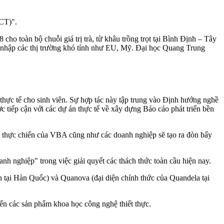
LCT)".
ho toàn bộ chuỗi giá trị trà, từ khâu trồng trọt tại Bình Định – Tây
 nhập các thị trường khó tính như EU, Mỹ. Đại học Quang Trung
c tế cho sinh viên. Sự hợp tác này tập trung vào Định hướng nghề
c tiếp cận với các dự án thực tế về xây dựng Báo cáo phát triển bền
iệm thực chiến của VBA cũng như các doanh nghiệp sẽ tạo ra đòn bẩy
h nghiệp" trong việc giải quyết các thách thức toàn cầu hiện nay.
h tại Hàn Quốc) và Quanova (đại diện chính thức của Quandela tại
ển các sản phẩm khoa học công nghệ thiết thực.