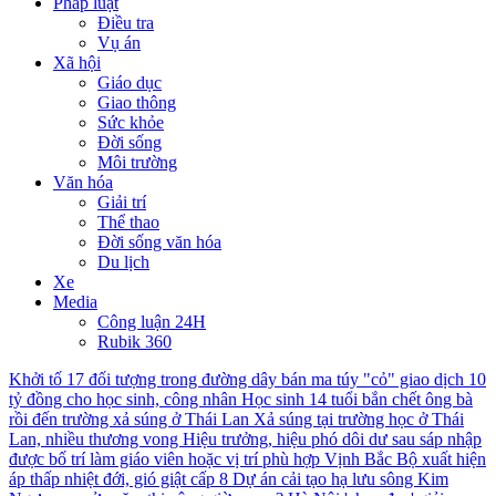
Pháp luật
Điều tra
Vụ án
Xã hội
Giáo dục
Giao thông
Sức khỏe
Đời sống
Môi trường
Văn hóa
Giải trí
Thể thao
Đời sống văn hóa
Du lịch
Xe
Media
Công luận 24H
Rubik 360
Khởi tố 17 đối tượng trong đường dây bán ma túy "cỏ" giao dịch 10
tỷ đồng cho học sinh, công nhân
Học sinh 14 tuổi bắn chết ông bà
rồi đến trường xả súng ở Thái Lan
Xả súng tại trường học ở Thái
Lan, nhiều thương vong
Hiệu trưởng, hiệu phó dôi dư sau sáp nhập
được bố trí làm giáo viên hoặc vị trí phù hợp
Vịnh Bắc Bộ xuất hiện
áp thấp nhiệt đới, gió giật cấp 8
Dự án cải tạo hạ lưu sông Kim