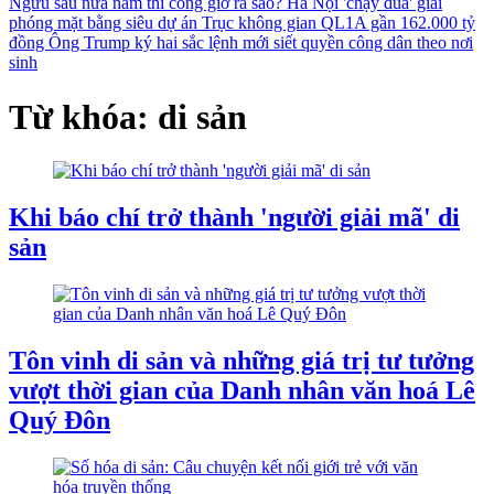
Ngưu sau nửa năm thi công giờ ra sao?
Hà Nội 'chạy đua' giải
phóng mặt bằng siêu dự án Trục không gian QL1A gần 162.000 tỷ
đồng
Ông Trump ký hai sắc lệnh mới siết quyền công dân theo nơi
sinh
Từ khóa: di sản
Khi báo chí trở thành 'người giải mã' di
sản
Tôn vinh di sản và những giá trị tư tưởng
vượt thời gian của Danh nhân văn hoá Lê
Quý Đôn