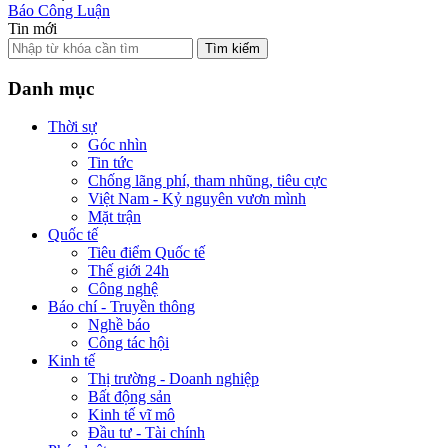
Báo Công Luận
Tin mới
Tìm kiếm
Danh mục
Thời sự
Góc nhìn
Tin tức
Chống lãng phí, tham nhũng, tiêu cực
Việt Nam - Kỷ nguyên vươn mình
Mặt trận
Quốc tế
Tiêu điểm Quốc tế
Thế giới 24h
Công nghệ
Báo chí - Truyền thông
Nghề báo
Công tác hội
Kinh tế
Thị trường - Doanh nghiệp
Bất động sản
Kinh tế vĩ mô
Đầu tư - Tài chính