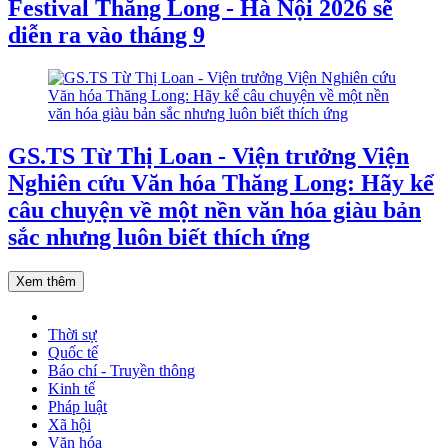
Festival Thăng Long - Hà Nội 2026 sẽ
diễn ra vào tháng 9
GS.TS Từ Thị Loan - Viện trưởng Viện
Nghiên cứu Văn hóa Thăng Long: Hãy kể
câu chuyện về một nền văn hóa giàu bản
sắc nhưng luôn biết thích ứng
Xem thêm
Thời sự
Quốc tế
Báo chí - Truyền thông
Kinh tế
Pháp luật
Xã hội
Văn hóa