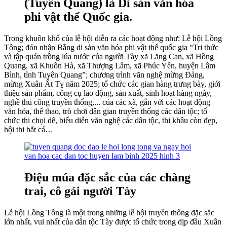
(Tuyên Quang) là Di sản văn hóa
phi vật thể Quốc gia.
Trong khuôn khổ của lễ hội diễn ra các hoạt động như: Lễ hội Lồng
Tông; đón nhận Bằng di sản văn hóa phi vật thể quốc gia “Tri thức
và tập quán trồng lúa nước của người Tày xã Lăng Can, xã Hồng
Quang, xã Khuôn Hà, xã Thượng Lâm, xã Phúc Yên, huyện Lâm
Bình, tỉnh Tuyên Quang”; chương trình văn nghệ mừng Đảng,
mừng Xuân Ất Tỵ năm 2025; tổ chức các gian hàng trưng bày, giới
thiệu sản phẩm, công cụ lao động, sản xuất, sinh hoạt hàng ngày,
nghề thủ công truyền thống,... của các xã, gắn với các hoạt động
văn hóa, thể thao, trò chơi dân gian truyền thống các dân tộc; tổ
chức thi chọi dê, biểu diễn văn nghệ các dân tộc, thi khâu còn đẹp,
hội thi bắt cá…
Điệu múa đặc sắc của các chàng
trai, cô gái người Tày
Lễ hội Lồng Tông là một trong những lễ hội truyền thống đặc sắc
lớn nhất, vui nhất của dân tộc Tày được tổ chức trong dịp đầu Xuân