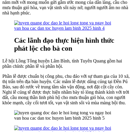
năm mới với mong muốn gửi gắm ước mong của dân làng, cầu cho
mưa thuận gió hòa, vạn vật sinh sôi nảy nở, người người ấm no nhà
nhà hạnh phúc.
Các lãnh đạo thực hiện hình thức
phát lộc cho bà con
Lễ hội Lồng Tông huyện Lâm Bình, tỉnh Tuyên Quang gồm hai
phần chính: phần lễ và phần hội.
Phần lễ được chuẩn bị công phu, chu đáo với sự tham gia của 10 xã,
thị trấn trên địa bàn huyện. Các mâm lễ được dâng cúng tại Đền Pú
Bảo, sau đó rước về trung tâm sân vận động, nơi đặt cột cây còn.
Nghi lễ cúng tế được thực hiện nhằm bày tỏ lòng thành kính với trời
đất, cầu mong thần linh phù hộ cho mưa thuận gió hòa, con người
khỏe mạnh, cây cối tươi tốt, vạn vật sinh sôi và mùa màng bội thu.