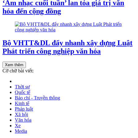
‘Âm nhạc cuối tuần’ lan tỏa giá trị văn
hóa đến cộng đồng
Bộ VHTT&DL đẩy nhanh xây dựng Luật
Phát triển công nghiệp văn hóa
Xem thêm
Cỡ chữ bài viết:
Thời sự
Quốc tế
Báo chí - Truyền thông
Kinh tế
Pháp luật
Xã hội
Văn hóa
Xe
Media