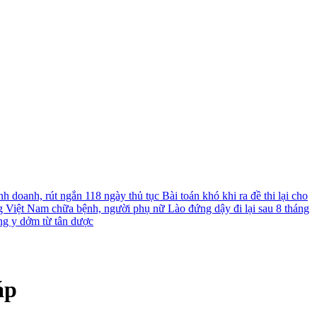
nh doanh, rút ngắn 118 ngày thủ tục
Bài toán khó khi ra đề thi lại cho
g Việt Nam chữa bệnh, người phụ nữ Lào đứng dậy đi lại sau 8 tháng
ng y dởm từ tân dược
áp