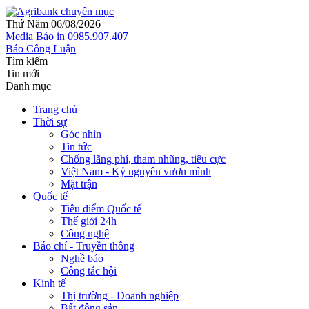
Thứ Năm 06/08/2026
Media
Báo in
0985.907.407
Báo Công Luận
Tìm kiếm
Tin mới
Danh mục
Trang chủ
Thời sự
Góc nhìn
Tin tức
Chống lãng phí, tham nhũng, tiêu cực
Việt Nam - Kỷ nguyên vươn mình
Mặt trận
Quốc tế
Tiêu điểm Quốc tế
Thế giới 24h
Công nghệ
Báo chí - Truyền thông
Nghề báo
Công tác hội
Kinh tế
Thị trường - Doanh nghiệp
Bất động sản