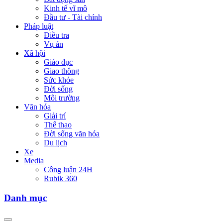
Kinh tế vĩ mô
Đầu tư - Tài chính
Pháp luật
Điều tra
Vụ án
Xã hội
Giáo dục
Giao thông
Sức khỏe
Đời sống
Môi trường
Văn hóa
Giải trí
Thể thao
Đời sống văn hóa
Du lịch
Xe
Media
Công luận 24H
Rubik 360
Danh mục