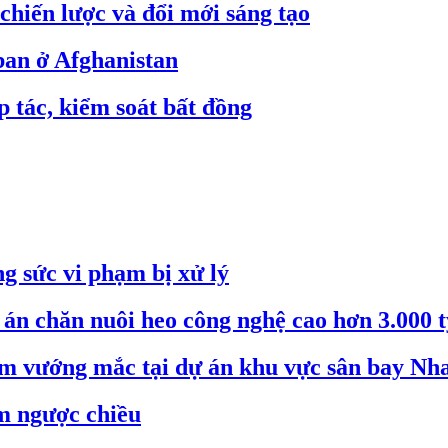
hiến lược và đổi mới sáng tạo
an ở Afghanistan
 tác, kiểm soát bất đồng
g sức vi phạm bị xử lý
án chăn nuôi heo công nghệ cao hơn 3.000 
ểm vướng mắc tại dự án khu vực sân bay Nh
m ngược chiều