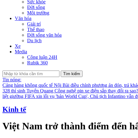
Sức khỏe
Đời sống
Môi trường
Văn hóa
Giải trí
Thể thao
Đời sống văn hóa
Du lịch
Xe
Media
Công luận 24H
Rubik 360
Tìm kiếm
Tin nóng:
Cảng hàng không quốc tế Nội Bài điều chỉnh phương án đón, trả kh
328 thí sinh Tuyên Quang
Công nghệ pin xe điện sắp thay đổi ra sao
liệt giường
FIFA xin lỗi vụ 'bán World Cup', Chủ tịch Infantino vẫn 
Kinh tế
Việt Nam trở thành điểm đến h