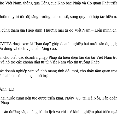
ho Việt Nam, thông qua Tổng cục Kho bạc Pháp và Cơ quan Phát triển P
ôn duy trì tốc độ tăng trưởng hai con số, song quy mô hợp tác hiện 
còn cùng tham gia Hiệp định Thương mại tự do Việt Nam – Liên minh ch
EVFTA được xem là “bàn đạp” giúp doanh nghiệp hai nước tận dụng lợi
iêu dùng và dịch vụ chất lượng cao.
cho biết, các doanh nghiệp Pháp đã hiện diện lâu dài tại Việt Nam tron
và hỗ trợ các khoản đầu tư từ Việt Nam vào thị trường Pháp.
ác doanh nghiệp vừa và nhỏ mang tính đổi mới, cho thấy tầm quan trọng
ực hai bên có thế mạnh bổ trợ.
. Ảnh: LĐ
p hai nước cũng liên tục được triển khai. Ngày 7/5, tại Hà Nội, Tập 
 Pháp.
 sản đường sắt, quảng bá du lịch và chia sẻ kinh nghiệm phát triển ngà