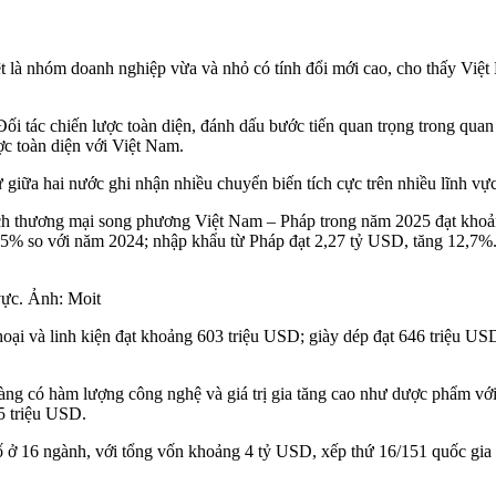
 là nhóm doanh nghiệp vừa và nhỏ có tính đổi mới cao, cho thấy Việt
i tác chiến lược toàn diện, đánh dấu bước tiến quan trọng trong quan
ợc toàn diện với Việt Nam.
 giữa hai nước ghi nhận nhiều chuyển biến tích cực trên nhiều lĩnh vực
ch thương mại song phương Việt Nam – Pháp trong năm 2025 đạt khoảng
,5% so với năm 2024; nhập khẩu từ Pháp đạt 2,27 tỷ USD, tăng 12,7%
vực. Ảnh: Moit
ại và linh kiện đạt khoảng 603 triệu USD; giày dép đạt 646 triệu USD
àng có hàm lượng công nghệ và giá trị gia tăng cao như dược phẩm vớ
5 triệu USD.
ố ở 16 ngành, với tổng vốn khoảng 4 tỷ USD, xếp thứ 16/151 quốc gia