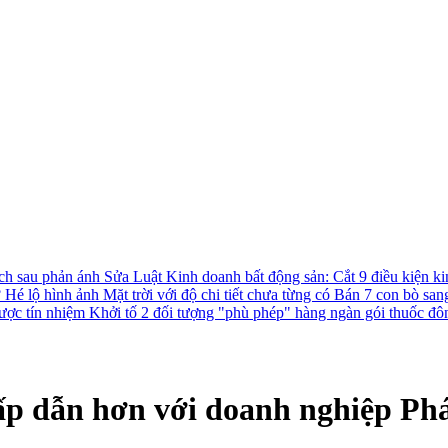
ách sau phản ánh
Sửa Luật Kinh doanh bất động sản: Cắt 9 điều kiện ki
?
Hé lộ hình ảnh Mặt trời với độ chi tiết chưa từng có
Bán 7 con bò san
được tín nhiệm
Khởi tố 2 đối tượng "phù phép" hàng ngàn gói thuốc đô
ấp dẫn hơn với doanh nghiệp Ph