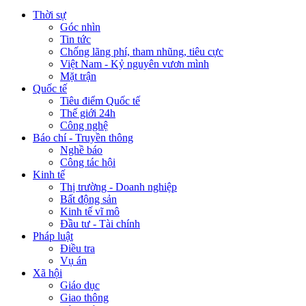
Thời sự
Góc nhìn
Tin tức
Chống lãng phí, tham nhũng, tiêu cực
Việt Nam - Kỷ nguyên vươn mình
Mặt trận
Quốc tế
Tiêu điểm Quốc tế
Thế giới 24h
Công nghệ
Báo chí - Truyền thông
Nghề báo
Công tác hội
Kinh tế
Thị trường - Doanh nghiệp
Bất động sản
Kinh tế vĩ mô
Đầu tư - Tài chính
Pháp luật
Điều tra
Vụ án
Xã hội
Giáo dục
Giao thông