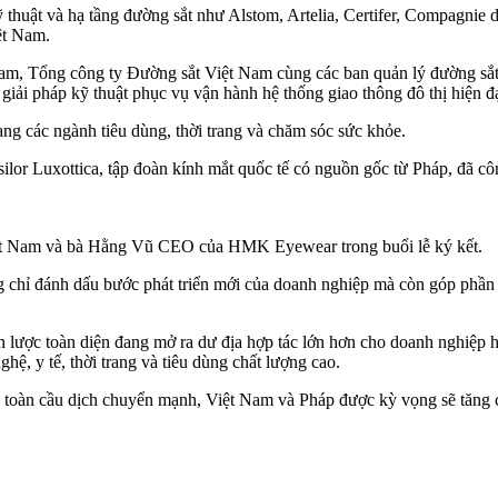
thuật và hạ tầng đường sắt như Alstom, Artelia, Certifer, Compagnie
iệt Nam.
am, Tổng công ty Đường sắt Việt Nam cùng các ban quản lý đường sắt 
à giải pháp kỹ thuật phục vụ vận hành hệ thống giao thông đô thị hiện đạ
ang các ngành tiêu dùng, thời trang và chăm sóc sức khỏe.
Luxottica, tập đoàn kính mắt quốc tế có nguồn gốc từ Pháp, đã công 
ệt Nam và bà Hằng Vũ CEO của HMK Eyewear trong buổi lễ ký kết.
hỉ đánh dấu bước phát triển mới của doanh nghiệp mà còn góp phần 
n lược toàn diện đang mở ra dư địa hợp tác lớn hơn cho doanh nghiệp 
ệ, y tế, thời trang và tiêu dùng chất lượng cao.
 toàn cầu dịch chuyển mạnh, Việt Nam và Pháp được kỳ vọng sẽ tăng cư