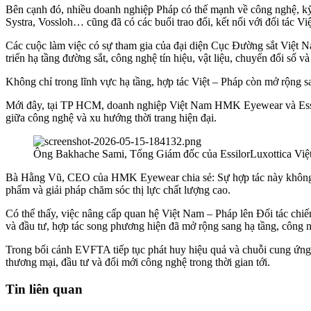
Bên cạnh đó, nhiều doanh nghiệp Pháp có thế mạnh về công nghệ, kỹ 
Systra, Vossloh… cũng đã có các buổi trao đổi, kết nối với đối tác V
Các cuộc làm việc có sự tham gia của đại diện Cục Đường sắt Việt N
triển hạ tầng đường sắt, công nghệ tín hiệu, vật liệu, chuyển đổi số v
Không chỉ trong lĩnh vực hạ tầng, hợp tác Việt – Pháp còn mở rộng s
Mới đây, tại TP HCM, doanh nghiệp Việt Nam HMK Eyewear và Essilor 
giữa công nghệ và xu hướng thời trang hiện đại.
Ông Bakhache Sami, Tổng Giám đốc của EssilorLuxottica Vi
Bà Hằng Vũ, CEO của HMK Eyewear chia sẻ: Sự hợp tác này không c
phẩm và giải pháp chăm sóc thị lực chất lượng cao.
Có thể thấy, việc nâng cấp quan hệ Việt Nam – Pháp lên Đối tác chiế
và đầu tư, hợp tác song phương hiện đã mở rộng sang hạ tầng, công ngh
Trong bối cảnh EVFTA tiếp tục phát huy hiệu quả và chuỗi cung ứng
thương mại, đầu tư và đổi mới công nghệ trong thời gian tới.
Tin liên quan