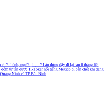
chữa bệnh, người phụ nữ Lào đứng dậy đi lại sau 8 tháng liệt
y dởm từ tân dược
TikToker nổi tiếng Mexico bị bắn chết khi đang
TP Quảng Ninh và TP Bắc Ninh