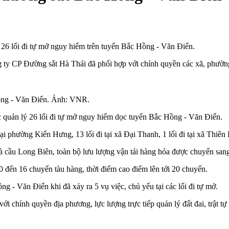
26 lối đi tự mở nguy hiểm trên tuyến Bắc Hồng - Văn Điển.
g ty CP Đường sắt Hà Thái đã phối hợp với chính quyền các xã, phườn
Hồng - Văn Điển. Ảnh: VNR.
c quản lý 26 lối đi tự mở nguy hiểm dọc tuyến Bắc Hồng - Văn Điển.
i phường Kiến Hưng, 13 lối đi tại xã Đại Thanh, 1 lối đi tại xã Thiên L
 cầu Long Biên, toàn bộ lưu lượng vận tải hàng hóa được chuyển sang
đến 16 chuyến tàu hàng, thời điểm cao điểm lên tới 20 chuyến.
g - Văn Điển khi đã xảy ra 5 vụ việc, chủ yếu tại các lối đi tự mở.
ới chính quyền địa phương, lực lượng trực tiếp quản lý đất đai, trật t