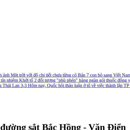
h ảnh Mặt trời với độ chi tiết chưa từng có
Bán 7 con bò sang Việt Nam 
c tín nhiệm
Khởi tố 2 đối tượng "phù phép" hàng ngàn gói thuốc đông 
a Thái Lan 3-3
Hôm nay, Quốc hội thảo luận ở tổ về việc thành lập 
n đường sắt Bắc Hồng - Văn Điển