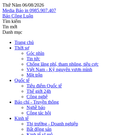
Thứ Năm 06/08/2026
Media
Báo in
0985.907.407
Báo Công Luận
Tìm kiếm
Tin mới
Danh mục
Trang chủ
Thời sự
Góc nhìn
Tin tức
Chống lãng phí, tham nhũng, tiêu cực
Việt Nam - Kỷ nguyên vươn mình
Mặt trận
Quốc tế
Tiêu điểm Quốc tế
Thế giới 24h
Công nghệ
Báo chí - Truyền thông
Nghề báo
Công tác hội
Kinh tế
Thị trường - Doanh nghiệp
Bất động sản
Kinh tế vĩ mô