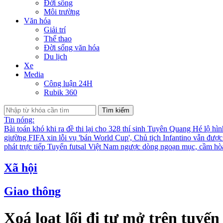
Đời sống
Môi trường
Văn hóa
Giải trí
Thể thao
Đời sống văn hóa
Du lịch
Xe
Media
Công luận 24H
Rubik 360
Tìm kiếm
Tin nóng:
Bài toán khó khi ra đề thi lại cho 328 thí sinh Tuyên Quang
Hé lộ hìn
giường
FIFA xin lỗi vụ 'bán World Cup', Chủ tịch Infantino vẫn đượ
phát trực tiếp
Tuyển futsal Việt Nam ngược dòng ngoạn mục, cầm hò
Xã hội
Giao thông
Xoá loạt lối đi tự mở trên tuyế