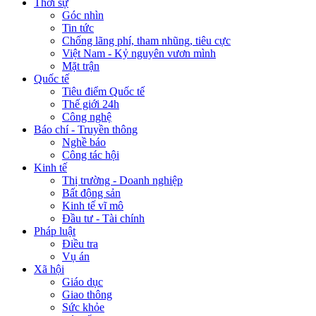
Thời sự
Góc nhìn
Tin tức
Chống lãng phí, tham nhũng, tiêu cực
Việt Nam - Kỷ nguyên vươn mình
Mặt trận
Quốc tế
Tiêu điểm Quốc tế
Thế giới 24h
Công nghệ
Báo chí - Truyền thông
Nghề báo
Công tác hội
Kinh tế
Thị trường - Doanh nghiệp
Bất động sản
Kinh tế vĩ mô
Đầu tư - Tài chính
Pháp luật
Điều tra
Vụ án
Xã hội
Giáo dục
Giao thông
Sức khỏe