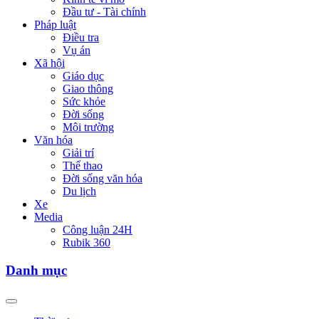
Đầu tư - Tài chính
Pháp luật
Điều tra
Vụ án
Xã hội
Giáo dục
Giao thông
Sức khỏe
Đời sống
Môi trường
Văn hóa
Giải trí
Thể thao
Đời sống văn hóa
Du lịch
Xe
Media
Công luận 24H
Rubik 360
Danh mục