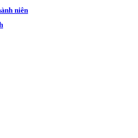
hành niên
h