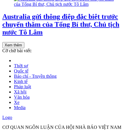
Australia gửi thông điệp đặc biệt trước
chuyến thăm của Tổng Bí thư, Chủ tịch
nước Tô Lâm
Xem thêm
Cỡ chữ bài viết:
Thời sự
Quốc tế
Báo chí - Truyền thông
Kinh tế
Pháp luật
Xã hội
Văn hóa
Xe
Media
Logo
CƠ QUAN NGÔN LUẬN CỦA HỘI NHÀ BÁO VIỆT NAM