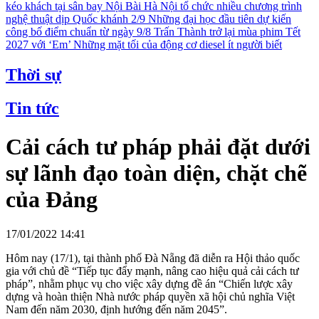
kéo khách tại sân bay Nội Bài
Hà Nội tổ chức nhiều chương trình
nghệ thuật dịp Quốc khánh 2/9
Những đại học đầu tiên dự kiến
công bố điểm chuẩn từ ngày 9/8
Trấn Thành trở lại mùa phim Tết
2027 với ‘Em’
Những mặt tối của động cơ diesel ít người biết
Thời sự
Tin tức
Cải cách tư pháp phải đặt dưới
sự lãnh đạo toàn diện, chặt chẽ
của Đảng
17/01/2022 14:41
Hôm nay (17/1), tại thành phố Đà Nẵng đã diễn ra Hội thảo quốc
gia với chủ đề “Tiếp tục đẩy mạnh, nâng cao hiệu quả cải cách tư
pháp”, nhằm phục vụ cho việc xây dựng đề án “Chiến lược xây
dựng và hoàn thiện Nhà nước pháp quyền xã hội chủ nghĩa Việt
Nam đến năm 2030, định hướng đến năm 2045”.