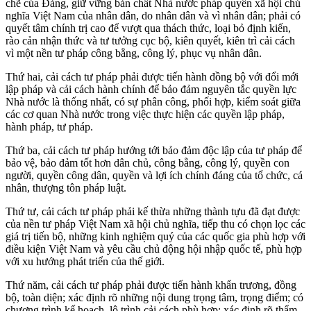
chẽ của Đảng, giữ vững bản chất Nhà nước pháp quyền xã hội chủ
nghĩa Việt Nam của nhân dân, do nhân dân và vì nhân dân; phải có
quyết tâm chính trị cao để vượt qua thách thức, loại bỏ định kiến,
rào cản nhận thức và tư tưởng cục bộ, kiên quyết, kiên trì cải cách
vì một nền tư pháp công bằng, công lý, phục vụ nhân dân.
Thứ hai, cải cách tư pháp phải được tiến hành đồng bộ với đổi mới
lập pháp và cải cách hành chính để bảo đảm nguyên tắc quyền lực
Nhà nước là thống nhất, có sự phân công, phối hợp, kiểm soát giữa
các cơ quan Nhà nước trong việc thực hiện các quyền lập pháp,
hành pháp, tư pháp.
Thứ ba, cải cách tư pháp hướng tới bảo đảm độc lập của tư pháp để
bảo vệ, bảo đảm tốt hơn dân chủ, công bằng, công lý, quyền con
người, quyền công dân, quyền và lợi ích chính đáng của tổ chức, cá
nhân, thượng tôn pháp luật.
Thứ tư, cải cách tư pháp phải kế thừa những thành tựu đã đạt được
của nền tư pháp Việt Nam xã hội chủ nghĩa, tiếp thu có chọn lọc các
giá trị tiến bộ, những kinh nghiệm quý của các quốc gia phù hợp với
điều kiện Việt Nam và yêu cầu chủ động hội nhập quốc tế, phù hợp
với xu hướng phát triển của thế giới.
Thứ năm, cải cách tư pháp phải được tiến hành khẩn trương, đồng
bộ, toàn diện; xác định rõ những nội dung trọng tâm, trọng điểm; có
chương trình kế hoạch, lộ trình cải cách phù hợp; xác định rõ thẩm