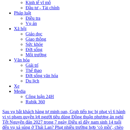
Kinh tế vĩ mô
Đầu tư - Tài chính
Pháp luật
Điều tra
Vụ án
Xã hội
Giáo dục
Giao thông
Sức khỏe
Đời sống
Môi trường
Văn hóa
Giải trí
Thể thao
Đời sống văn hóa
Du lịch
Xe
Media
Công luận 24H
Rubik 360
Sau vụ bắt khách hàng tự minh oan, Grab tiếp tục bị phạt vì 6 hành
vi vi phạm quyền lợi người tiêu dùng
Đồng thuận phương án nghỉ
Tết Nguyên đán 2027 trong 7 ngày
Điều gì đẩy nam sinh 14 tuổi
đến vụ xả súng ở Thái Lan?
Phạt nhiều trường hợp ‘cò mồi’, chèo