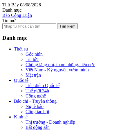
Thứ Bảy 08/08/2026
Danh mục
Báo Công Luận
Tin mới
Tìm kiếm
Danh mục
Thời sự
Góc nhìn
Tin tức
Chống lãng phí, tham nhũng, tiêu cực
Việt Nam - Kỷ nguyên vươn mình
Mặt trận
Quốc tế
Tiêu điểm Quốc tế
Thế giới 24h
Công nghệ
Báo chí - Truyền thông
Nghề báo
Công tác hội
Kinh tế
Thị trường - Doanh nghiệp
Bất động sản