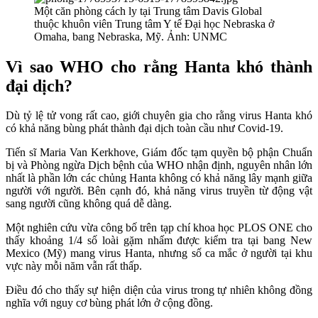
Một căn phòng cách ly tại Trung tâm Davis Global
thuộc khuôn viên Trung tâm Y tế Đại học Nebraska ở
Omaha, bang Nebraska, Mỹ. Ảnh: UNMC
Vì sao WHO cho rằng Hanta khó thành
đại dịch?
Dù tỷ lệ tử vong rất cao, giới chuyên gia cho rằng virus Hanta khó
có khả năng bùng phát thành đại dịch toàn cầu như Covid-19.
Tiến sĩ Maria Van Kerkhove, Giám đốc tạm quyền bộ phận Chuẩn
bị và Phòng ngừa Dịch bệnh của WHO nhận định, nguyên nhân lớn
nhất là phần lớn các chủng Hanta không có khả năng lây mạnh giữa
người với người. Bên cạnh đó, khả năng virus truyền từ động vật
sang người cũng không quá dễ dàng.
Một nghiên cứu vừa công bố trên tạp chí khoa học PLOS ONE cho
thấy khoảng 1/4 số loài gặm nhấm được kiểm tra tại bang New
Mexico (Mỹ) mang virus Hanta, nhưng số ca mắc ở người tại khu
vực này mỗi năm vẫn rất thấp.
Điều đó cho thấy sự hiện diện của virus trong tự nhiên không đồng
nghĩa với nguy cơ bùng phát lớn ở cộng đồng.