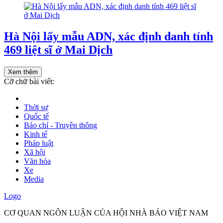
Hà Nội lấy mẫu ADN, xác định danh tính
469 liệt sĩ ở Mai Dịch
Xem thêm
Cỡ chữ bài viết:
Thời sự
Quốc tế
Báo chí - Truyền thông
Kinh tế
Pháp luật
Xã hội
Văn hóa
Xe
Media
Logo
CƠ QUAN NGÔN LUẬN CỦA HỘI NHÀ BÁO VIỆT NAM