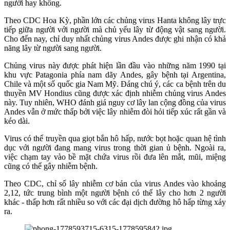
người hay không.
Theo CDC Hoa Kỳ, phần lớn các chủng virus Hanta không lây trực
tiếp giữa người với người mà chủ yếu lây từ động vật sang người.
Cho đến nay, chỉ duy nhất chủng virus Andes được ghi nhận có khả
năng lây từ người sang người.
Chủng virus này được phát hiện lần đầu vào những năm 1990 tại
khu vực Patagonia phía nam dãy Andes, gây bệnh tại Argentina,
Chile và một số quốc gia Nam Mỹ. Đáng chú ý, các ca bệnh trên du
thuyền MV Hondius cũng được xác định nhiễm chủng virus Andes
này. Tuy nhiên, WHO đánh giá nguy cơ lây lan cộng đồng của virus
Andes vẫn ở mức thấp bởi việc lây nhiễm đòi hỏi tiếp xúc rất gần và
kéo dài.
Virus có thể truyền qua giọt bắn hô hấp, nước bọt hoặc quan hệ tình
dục với người đang mang virus trong thời gian ủ bệnh. Ngoài ra,
việc chạm tay vào bề mặt chứa virus rồi đưa lên mắt, mũi, miệng
cũng có thể gây nhiễm bệnh.
Theo CDC, chỉ số lây nhiễm cơ bản của virus Andes vào khoảng
2,12, tức trung bình một người bệnh có thể lây cho hơn 2 người
khác - thấp hơn rất nhiều so với các đại dịch đường hô hấp từng xảy
ra.