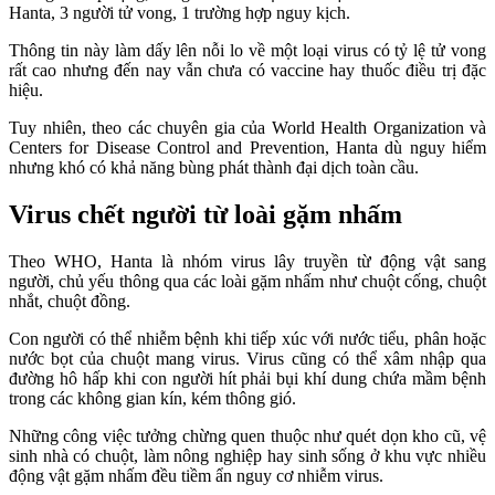
Hanta, 3 người tử vong, 1 trường hợp nguy kịch.
Thông tin này làm dấy lên nỗi lo về một loại virus có tỷ lệ tử vong
rất cao nhưng đến nay vẫn chưa có vaccine hay thuốc điều trị đặc
hiệu.
Tuy nhiên, theo các chuyên gia của World Health Organization và
Centers for Disease Control and Prevention, Hanta dù nguy hiểm
nhưng khó có khả năng bùng phát thành đại dịch toàn cầu.
Virus chết người từ loài gặm nhấm
Theo WHO, Hanta là nhóm virus lây truyền từ động vật sang
người, chủ yếu thông qua các loài gặm nhấm như chuột cống, chuột
nhắt, chuột đồng.
Con người có thể nhiễm bệnh khi tiếp xúc với nước tiểu, phân hoặc
nước bọt của chuột mang virus. Virus cũng có thể xâm nhập qua
đường hô hấp khi con người hít phải bụi khí dung chứa mầm bệnh
trong các không gian kín, kém thông gió.
Những công việc tưởng chừng quen thuộc như quét dọn kho cũ, vệ
sinh nhà có chuột, làm nông nghiệp hay sinh sống ở khu vực nhiều
động vật gặm nhấm đều tiềm ẩn nguy cơ nhiễm virus.