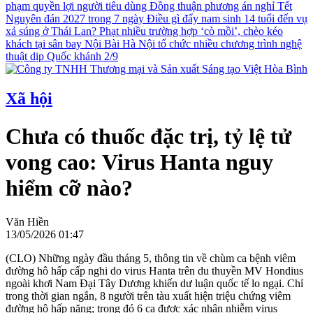
phạm quyền lợi người tiêu dùng
Đồng thuận phương án nghỉ Tết
Nguyên đán 2027 trong 7 ngày
Điều gì đẩy nam sinh 14 tuổi đến vụ
xả súng ở Thái Lan?
Phạt nhiều trường hợp ‘cò mồi’, chèo kéo
khách tại sân bay Nội Bài
Hà Nội tổ chức nhiều chương trình nghệ
thuật dịp Quốc khánh 2/9
Xã hội
Chưa có thuốc đặc trị, tỷ lệ tử
vong cao: Virus Hanta nguy
hiểm cỡ nào?
Văn Hiền
13/05/2026 01:47
(CLO) Những ngày đầu tháng 5, thông tin về chùm ca bệnh viêm
đường hô hấp cấp nghi do virus Hanta trên du thuyền MV Hondius
ngoài khơi Nam Đại Tây Dương khiến dư luận quốc tế lo ngại. Chỉ
trong thời gian ngắn, 8 người trên tàu xuất hiện triệu chứng viêm
đường hô hấp nặng; trong đó 6 ca được xác nhận nhiễm virus