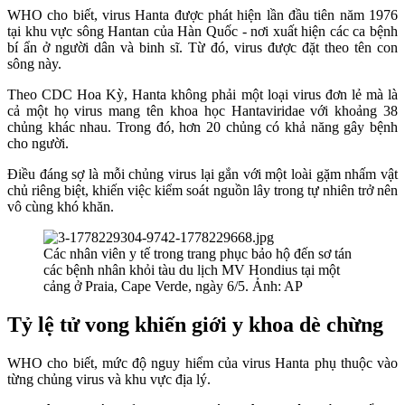
WHO cho biết, virus Hanta được phát hiện lần đầu tiên năm 1976
tại khu vực sông Hantan của Hàn Quốc - nơi xuất hiện các ca bệnh
bí ẩn ở người dân và binh sĩ. Từ đó, virus được đặt theo tên con
sông này.
Theo CDC Hoa Kỳ, Hanta không phải một loại virus đơn lẻ mà là
cả một họ virus mang tên khoa học Hantaviridae với khoảng 38
chủng khác nhau. Trong đó, hơn 20 chủng có khả năng gây bệnh
cho người.
Điều đáng sợ là mỗi chủng virus lại gắn với một loài gặm nhấm vật
chủ riêng biệt, khiến việc kiểm soát nguồn lây trong tự nhiên trở nên
vô cùng khó khăn.
Các nhân viên y tế trong trang phục bảo hộ đến sơ tán
các bệnh nhân khỏi tàu du lịch MV Hondius tại một
cảng ở Praia, Cape Verde, ngày 6/5. Ảnh: AP
Tỷ lệ tử vong khiến giới y khoa dè chừng
WHO cho biết, mức độ nguy hiểm của virus Hanta phụ thuộc vào
từng chủng virus và khu vực địa lý.