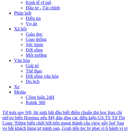
Kinh tế vĩ mô
Đầu tư - Tài chính
Pháp luật
Điều tra
Vụ án
Xã hội
Giáo dục
Giao thông
Sức khỏe
Đời sống
Môi trường
Văn hóa
Giải trí
Thể thao
Đời sống văn hóa
Du lịch
Xe
Media
Công luận 24H
Rubik 360
Từ trưa nay 9/8, thí sinh bắt đầu biết điểm chuẩn đại học
Iran chỉ
mở eo biển Hormuz nếu Mỹ đáp ứng các điều kiện
GS.TS Từ Thị
Loan: 'Đừng biến chửi bới trên mạng thành câu view gây hại'
Sau
vụ bắt khách hàng tự minh oan, Grab tiếp tục bị phạt vì 6 hành vi vi