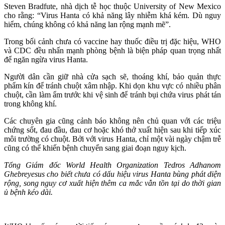
Steven Bradfute, nhà dịch tễ học thuộc University of New Mexico
cho rằng: “Virus Hanta có khả năng lây nhiễm khá kém. Dù nguy
hiểm, chúng không có khả năng lan rộng mạnh mẽ”.
Trong bối cảnh chưa có vaccine hay thuốc điều trị đặc hiệu, WHO
và CDC đều nhấn mạnh phòng bệnh là biện pháp quan trọng nhất
để ngăn ngừa virus Hanta.
Người dân cần giữ nhà cửa sạch sẽ, thoáng khí, bảo quản thực
phẩm kín để tránh chuột xâm nhập. Khi dọn khu vực có nhiều phân
chuột, cần làm ẩm trước khi vệ sinh để tránh bụi chứa virus phát tán
trong không khí.
Các chuyên gia cũng cảnh báo không nên chủ quan với các triệu
chứng sốt, đau đầu, đau cơ hoặc khó thở xuất hiện sau khi tiếp xúc
môi trường có chuột. Bởi với virus Hanta, chỉ một vài ngày chậm trễ
cũng có thể khiến bệnh chuyển sang giai đoạn nguy kịch.
Tổng Giám đốc World Health Organization Tedros Adhanom
Ghebreyesus cho biết chưa có dấu hiệu virus Hanta bùng phát diện
rộng, song nguy cơ xuất hiện thêm ca mắc vẫn tồn tại do thời gian
ủ bệnh kéo dài.