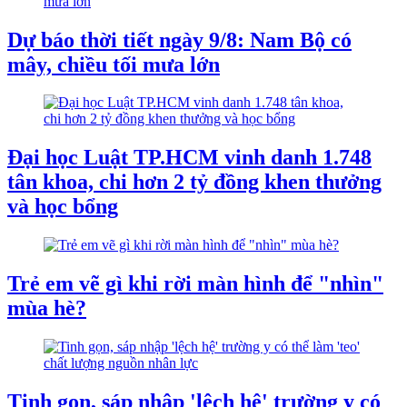
Dự báo thời tiết ngày 9/8: Nam Bộ có
mây, chiều tối mưa lớn
Đại học Luật TP.HCM vinh danh 1.748
tân khoa, chi hơn 2 tỷ đồng khen thưởng
và học bổng
Trẻ em vẽ gì khi rời màn hình để "nhìn"
mùa hè?
Tinh gọn, sáp nhập 'lệch hệ' trường y có