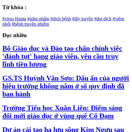
Từ khóa :
#virus Hanta
#gặm nhấm
#dịch bệnh
#lây truyền
#đại dịch
#viêm
phổi
#bệnh truyền nhiễm
Đọc nhiều
Bộ Giáo dục và Đào tạo chấn chỉnh việc
'đánh tụt' hạng giáo viên, yêu cầu truy
lĩnh tiền lương
GS.TS Huỳnh Văn Sơn: Dấu ấn của người
hiệu trưởng không nằm ở số quy định đã
ban hành
Trường Tiểu học Xuân Liên: Điểm sáng
đổi mới giáo dục ở vùng quê Cổ Đạm
Dự án cải tạo hạ lưu sông Kim Ngưu sau