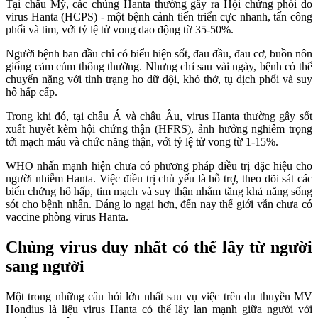
Tại châu Mỹ, các chủng Hanta thường gây ra Hội chứng phổi do
virus Hanta (HCPS) - một bệnh cảnh tiến triển cực nhanh, tấn công
phổi và tim, với tỷ lệ tử vong dao động từ 35-50%.
Người bệnh ban đầu chỉ có biểu hiện sốt, đau đầu, đau cơ, buồn nôn
giống cảm cúm thông thường. Nhưng chỉ sau vài ngày, bệnh có thể
chuyển nặng với tình trạng ho dữ dội, khó thở, tụ dịch phổi và suy
hô hấp cấp.
Trong khi đó, tại châu Á và châu Âu, virus Hanta thường gây sốt
xuất huyết kèm hội chứng thận (HFRS), ảnh hưởng nghiêm trọng
tới mạch máu và chức năng thận, với tỷ lệ tử vong từ 1-15%.
WHO nhấn mạnh hiện chưa có phương pháp điều trị đặc hiệu cho
người nhiễm Hanta. Việc điều trị chủ yếu là hỗ trợ, theo dõi sát các
biến chứng hô hấp, tim mạch và suy thận nhằm tăng khả năng sống
sót cho bệnh nhân. Đáng lo ngại hơn, đến nay thế giới vẫn chưa có
vaccine phòng virus Hanta.
Chủng virus duy nhất có thể lây từ người
sang người
Một trong những câu hỏi lớn nhất sau vụ việc trên du thuyền MV
Hondius là liệu virus Hanta có thể lây lan mạnh giữa người với