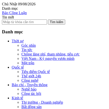
Chủ Nhật 09/08/2026
Danh mục
Báo Công Luận
Tin mới
Tìm kiếm
Danh mục
Thời sự
Góc nhìn
Tin tức
Chống lãng phí, tham nhũng, tiêu cực
Việt Nam - Kỷ nguyên vươn mình
Mặt trận
Quốc tế
Tiêu điểm Quốc tế
Thế giới 24h
Công nghệ
Báo chí - Truyền thông
Nghề báo
Công tác hội
Kinh tế
Thị trường - Doanh nghiệp
Bất động sản