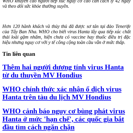
WHO khuyến cáo người tiếp xúc nguy cơ cao cần cách ly 42 ngày
và theo dõi sức khỏe thường xuyên.
Hơn 120 hành khách và thủy thủ đã được sơ tán tại đảo Tenerife
của Tây Ban Nha. WHO cho biết virus Hanta lây qua tiếp xúc chất
thải loài gặm nhấm, hiện chưa có vaccine hay thuốc điều trị đặc
hiệu nhưng nguy cơ với y tế công cộng toàn cầu vẫn ở mức thấp.
Tin liên quan
Thêm hai người dương tính virus Hanta
từ du thuyền MV Hondius
WHO chính thức xác nhận ổ dịch virus
Hanta trên tàu du lịch MV Hondius
WHO cảnh báo nguy cơ bùng phát virus
Hanta ở mức 'hạn chế', các quốc gia bắt
đầu tìm cách ngăn chặn