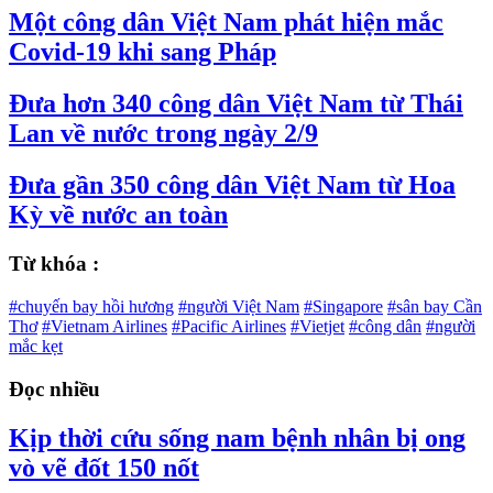
Một công dân Việt Nam phát hiện mắc
Covid-19 khi sang Pháp
Đưa hơn 340 công dân Việt Nam từ Thái
Lan về nước trong ngày 2/9
Đưa gần 350 công dân Việt Nam từ Hoa
Kỳ về nước an toàn
Từ khóa :
#chuyến bay hồi hương
#người Việt Nam
#Singapore
#sân bay Cần
Thơ
#Vietnam Airlines
#Pacific Airlines
#Vietjet
#công dân
#người
mắc kẹt
Đọc nhiều
Kịp thời cứu sống nam bệnh nhân bị ong
vò vẽ đốt 150 nốt