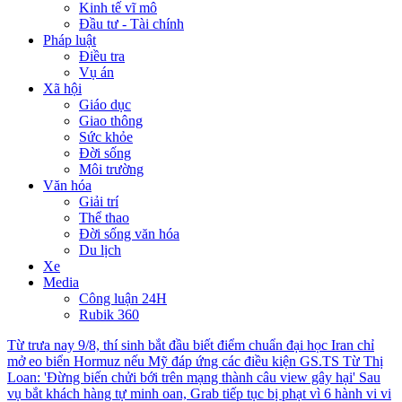
Kinh tế vĩ mô
Đầu tư - Tài chính
Pháp luật
Điều tra
Vụ án
Xã hội
Giáo dục
Giao thông
Sức khỏe
Đời sống
Môi trường
Văn hóa
Giải trí
Thể thao
Đời sống văn hóa
Du lịch
Xe
Media
Công luận 24H
Rubik 360
Từ trưa nay 9/8, thí sinh bắt đầu biết điểm chuẩn đại học
Iran chỉ
mở eo biển Hormuz nếu Mỹ đáp ứng các điều kiện
GS.TS Từ Thị
Loan: 'Đừng biến chửi bới trên mạng thành câu view gây hại'
Sau
vụ bắt khách hàng tự minh oan, Grab tiếp tục bị phạt vì 6 hành vi vi