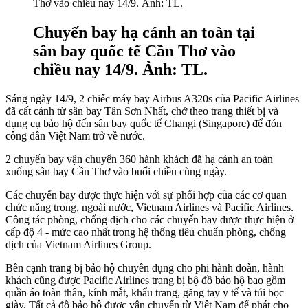
Chuyến bay hạ cánh an toàn tại
sân bay quốc tế Cần Thơ vào
chiều nay 14/9. Ảnh: TL.
Sáng ngày 14/9, 2 chiếc máy bay Airbus A320s của Pacific Airlines
đã cất cánh từ sân bay Tân Sơn Nhất, chở theo trang thiết bị và
dụng cụ bảo hộ đến sân bay quốc tế Changi (Singapore) để đón
công dân Việt Nam trở về nước.
2 chuyến bay vận chuyển 360 hành khách đã hạ cánh an toàn
xuống sân bay Cần Thơ vào buổi chiều cùng ngày.
Các chuyến bay được thực hiện với sự phối hợp của các cơ quan
chức năng trong, ngoài nước, Vietnam Airlines và Pacific Airlines.
Công tác phòng, chống dịch cho các chuyến bay được thực hiện ở
cấp độ 4 - mức cao nhất trong hệ thống tiêu chuẩn phòng, chống
dịch của Vietnam Airlines Group.
Bên cạnh trang bị bảo hộ chuyên dụng cho phi hành đoàn, hành
khách cũng được Pacific Airlines trang bị bộ đồ bảo hộ bao gồm
quần áo toàn thân, kính mắt, khẩu trang, găng tay y tế và túi bọc
giày. Tất cả đồ bảo hộ được vận chuyển từ Việt Nam để phát cho