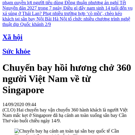
phạm quyền lợi người tiêu dùng
Đồng thuận phương án nghỉ Tết
Nguyên đán 2027 trong 7 ngày
Điều gì đẩy nam sinh 14 tuổi đến vụ
xả súng ở Thái Lan?
Phạt nhiều trường hợp ‘cò mồi’, chèo kéo
khách tại sân bay Nội Bài
Hà Nội tổ chức nhiều chương trình nghệ
thuật dịp Quốc khánh 2/9
Xã hội
Sức khỏe
Chuyến bay hồi hương chở 360
người Việt Nam về từ
Singapore
14/09/2020 09:44
(CLO) Hai chuyến bay vận chuyển 360 hành khách là người Việt
Nam mắc kẹt ở Singapore đã hạ cánh an toàn xuống sân bay Cần
Thơ vào buổi chiều ngày 14/9.