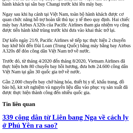
hành khách tại sân bay Changi trước khi lên máy bay.
Ngay sau khi hạ cánh tại Việt Nam, toàn bộ hành khách được cơ
quan chức năng hỗ trợ hoàn tất thủ tục y tế theo quy định. Hai chiếc
máy bay Airbus A320s của Pacific Airlines tham gia nhiệm vụ cũng
được tiến hành khử trùng trước khi đưa vào khai thác trở lại.
Dự kiến ngày 21/9, Pacific Airlines sẽ tiếp tục thực hiện 2 chuyến
bay khứ hồi đến Đài Loan (Trung Quốc) bằng máy bằng bay Airbus
A320s để đón công dân Việt Nam trở về nước.
Trước đó, từ tháng 4/2020 đến tháng 8/2020, Vietnam Airlines đã
thực hiện hơn 80 chuyến bay hồi hương, đưa hơn 24.600 công dân
Việt Nam tại gần 30 quốc gia trở về nước.
Gần 2.000 chuyến bay chở hàng hóa, thiết bị y tế, khẩu trang, đồ
bảo hộ, kit xét nghiệm và nguyên liệu đầu vào phục vụ sản xuất đã
được thực hiện thành công đến nhiều quốc gia.
Tin liên quan
339 công dân từ Liên bang Nga về cách ly
ở Phú Yên ra sao?