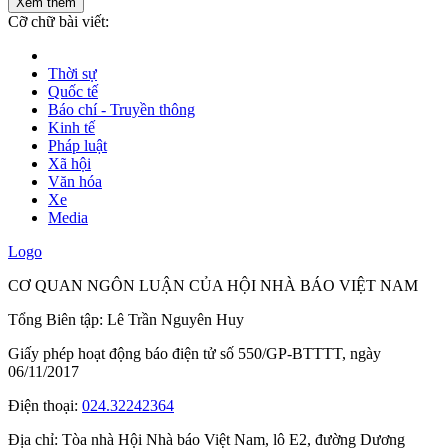
Xem thêm
Cỡ chữ bài viết:
Thời sự
Quốc tế
Báo chí - Truyền thông
Kinh tế
Pháp luật
Xã hội
Văn hóa
Xe
Media
Logo
CƠ QUAN NGÔN LUẬN CỦA HỘI NHÀ BÁO VIỆT NAM
Tổng Biên tập: Lê Trần Nguyên Huy
Giấy phép hoạt động báo điện tử số 550/GP-BTTTT, ngày
06/11/2017
Điện thoại:
024.32242364
Địa chỉ:
Tòa nhà Hội Nhà báo Việt Nam, lô E2, đường Dương