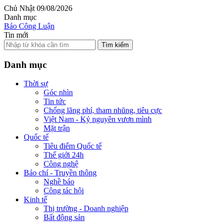
Chủ Nhật 09/08/2026
Danh mục
Báo Công Luận
Tin mới
Tìm kiếm
Danh mục
Thời sự
Góc nhìn
Tin tức
Chống lãng phí, tham nhũng, tiêu cực
Việt Nam - Kỷ nguyên vươn mình
Mặt trận
Quốc tế
Tiêu điểm Quốc tế
Thế giới 24h
Công nghệ
Báo chí - Truyền thông
Nghề báo
Công tác hội
Kinh tế
Thị trường - Doanh nghiệp
Bất động sản