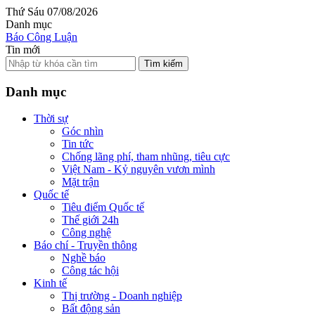
Thứ Sáu 07/08/2026
Danh mục
Báo Công Luận
Tin mới
Tìm kiếm
Danh mục
Thời sự
Góc nhìn
Tin tức
Chống lãng phí, tham nhũng, tiêu cực
Việt Nam - Kỷ nguyên vươn mình
Mặt trận
Quốc tế
Tiêu điểm Quốc tế
Thế giới 24h
Công nghệ
Báo chí - Truyền thông
Nghề báo
Công tác hội
Kinh tế
Thị trường - Doanh nghiệp
Bất động sản