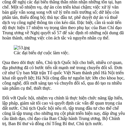
cũng đề nghị các đại biểu thẳng thắn nhìn nhận những tồn tại, hạn
chế. Một số nhiệm vụ, dự án còn triển khai chậm; việc xử lý văn
bản giấy vẫn song song với xử lý trên môi trường số; dữ liệu còn
phân tán, thiếu đồng bộ; thủ tục đầu tư, phê duyệt dự án và thuê
dịch vụ công nghệ thông tin còn kéo dài. Đặc biệt, cần rà soát tiến
độ thực hiện 17 nhiệm vụ trọng tâm theo phụ lục của Ban Chỉ đạo
Trung ương về Nghị quyết số 57 để xác định rõ những nội dung đã
hoàn thành, những việc còn ách tắc và nguyên nhân cụ thể.
Các đại biểu dự cuộc làm việc.
Qua theo dõi thực tiễn, Chủ tịch Quốc hội cho biết, nhiều cơ quan,
địa phương đã có bước tiến rất mạnh mẽ trong chuyển đổi số. Đơn
cử như Ủy ban Mặt trận Tổ quốc Việt Nam thành phố Hà Nội triển
khai rất quyết liệt; Hà Nội cũng đầu tư nguồn lực lớn cho khoa học,
công nghệ, đổi mới sáng tạo và chuyển đổi số, qua đó tạo ra nhiều
sản phẩm cụ thể, thiết thực.
Đối với Quốc hội, nhiệm vụ chính là thực hiện chức năng lập hiến,
lập pháp, giám sát tối cao và quyết định các vấn đề quan trọng của
đất nước. Chủ tịch Quốc hội nêu rõ, tập trung đầu tư cho thể chế
cũng là tập trung cho những trụ cột phát triển hiện nay, đáp ứng yêu
cầu lãnh đạo, chỉ đạo của Ban Chấp hành Trung ương, Bộ Chính
trị, Ban Bí thư và đồng chí Tổng Bí thư, Chủ tịch nước.