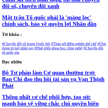
đổi số, chuyển đổi xanh
Mặt trận Tổ quốc phải là 'màng lọc'
chính sách, bảo vệ quyền lợi Nhân dân
Từ khóa :
#Chuyển đổi số trong Quốc hội
#Tháo gỡ điểm nghẽn thể chế
#Ứng
dụng trí tuệ nhân tạo
#Phát triển khoa học công nghệ
#Chuyển đổi
số quốc gia
Đọc nhiều
Bộ Tư pháp làm Cơ quan thường trực
Ban Chỉ đạo thu hồi tài sản vụ Vạn Thịnh
Phát
Thống nhất cơ chế phối hợp, tạo sức
mạnh bảo vệ vững chắc chủ quyền biên