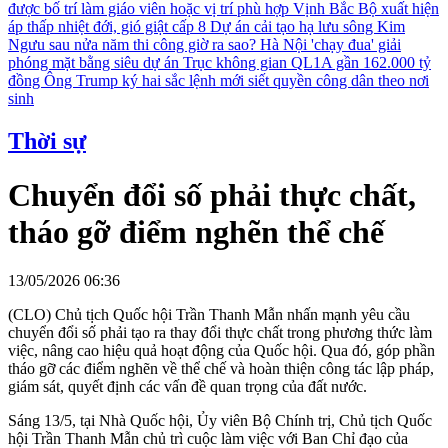
được bố trí làm giáo viên hoặc vị trí phù hợp
Vịnh Bắc Bộ xuất hiện
áp thấp nhiệt đới, gió giật cấp 8
Dự án cải tạo hạ lưu sông Kim
Ngưu sau nửa năm thi công giờ ra sao?
Hà Nội 'chạy đua' giải
phóng mặt bằng siêu dự án Trục không gian QL1A gần 162.000 tỷ
đồng
Ông Trump ký hai sắc lệnh mới siết quyền công dân theo nơi
sinh
Thời sự
Chuyển đổi số phải thực chất,
tháo gỡ điểm nghẽn thể chế
13/05/2026 06:36
(CLO) Chủ tịch Quốc hội Trần Thanh Mẫn nhấn mạnh yêu cầu
chuyển đổi số phải tạo ra thay đổi thực chất trong phương thức làm
việc, nâng cao hiệu quả hoạt động của Quốc hội. Qua đó, góp phần
tháo gỡ các điểm nghẽn về thể chế và hoàn thiện công tác lập pháp,
giám sát, quyết định các vấn đề quan trọng của đất nước.
Sáng 13/5, tại Nhà Quốc hội, Ủy viên Bộ Chính trị, Chủ tịch Quốc
hội Trần Thanh Mẫn chủ trì cuộc làm việc với Ban Chỉ đạo của