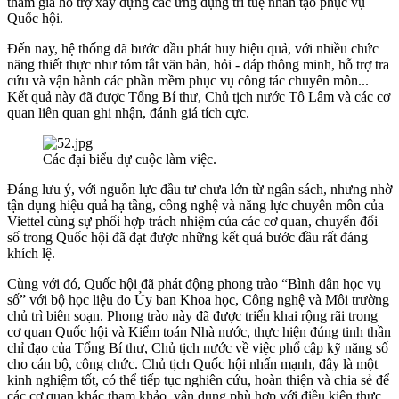
tham gia hỗ trợ xây dựng các ứng dụng trí tuệ nhân tạo phục vụ
Quốc hội.
Đến nay, hệ thống đã bước đầu phát huy hiệu quả, với nhiều chức
năng thiết thực như tóm tắt văn bản, hỏi - đáp thông minh, hỗ trợ tra
cứu và vận hành các phần mềm phục vụ công tác chuyên môn...
Kết quả này đã được Tổng Bí thư, Chủ tịch nước Tô Lâm và các cơ
quan liên quan ghi nhận, đánh giá tích cực.
Các đại biểu dự cuộc làm việc.
Đáng lưu ý, với nguồn lực đầu tư chưa lớn từ ngân sách, nhưng nhờ
tận dụng hiệu quả hạ tầng, công nghệ và năng lực chuyên môn của
Viettel cùng sự phối hợp trách nhiệm của các cơ quan, chuyển đổi
số trong Quốc hội đã đạt được những kết quả bước đầu rất đáng
khích lệ.
Cùng với đó, Quốc hội đã phát động phong trào “Bình dân học vụ
số” với bộ học liệu do Ủy ban Khoa học, Công nghệ và Môi trường
chủ trì biên soạn. Phong trào này đã được triển khai rộng rãi trong
cơ quan Quốc hội và Kiểm toán Nhà nước, thực hiện đúng tinh thần
chỉ đạo của Tổng Bí thư, Chủ tịch nước về việc phổ cập kỹ năng số
cho cán bộ, công chức. Chủ tịch Quốc hội nhấn mạnh, đây là một
kinh nghiệm tốt, có thể tiếp tục nghiên cứu, hoàn thiện và chia sẻ để
các cơ quan khác tham khảo, vận dụng phù hợp với điều kiện thực