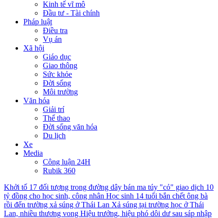
Kinh tế vĩ mô
Đầu tư - Tài chính
Pháp luật
Điều tra
Vụ án
Xã hội
Giáo dục
Giao thông
Sức khỏe
Đời sống
Môi trường
Văn hóa
Giải trí
Thể thao
Đời sống văn hóa
Du lịch
Xe
Media
Công luận 24H
Rubik 360
Khởi tố 17 đối tượng trong đường dây bán ma túy "cỏ" giao dịch 10
tỷ đồng cho học sinh, công nhân
Học sinh 14 tuổi bắn chết ông bà
rồi đến trường xả súng ở Thái Lan
Xả súng tại trường học ở Thái
Lan, nhiều thương vong
Hiệu trưởng, hiệu phó dôi dư sau sáp nhập